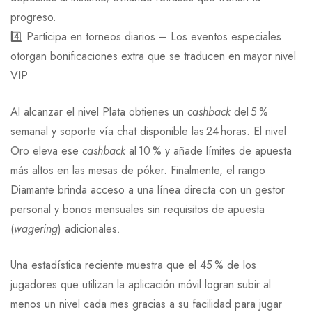
progreso.
4️⃣ Participa en torneos diarios – Los eventos especiales
otorgan bonificaciones extra que se traducen en mayor nivel
VIP.
Al alcanzar el nivel Plata obtienes un
cashback
del 5 %
semanal y soporte vía chat disponible las 24 horas. El nivel
Oro eleva ese
cashback
al 10 % y añade límites de apuesta
más altos en las mesas de póker. Finalmente, el rango
Diamante brinda acceso a una línea directa con un gestor
personal y bonos mensuales sin requisitos de apuesta
(
wagering
) adicionales.
Una estadística reciente muestra que el 45 % de los
jugadores que utilizan la aplicación móvil logran subir al
menos un nivel cada mes gracias a su facilidad para jugar