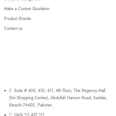
Make a Custom Quotation
Product Brands
Contact us
Suite # 409, 410, 411, 4th Floor, The Regency Mall
(Uni Shopping Center), Abdullah Haroon Road, Saddar,
Karachi-74400. Pakistan.
UAN 111 457 111