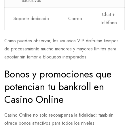
exclusivos
Chat +
Soporte dedicado
Correo
Teléfono
Como puedes observar, los usuarios VIP disfrutan tiempos
de procesamiento mucho menores y mayores límites para
apostar sin temor a bloqueos inesperados.
Bonos y promociones que
potencian tu bankroll en
Casino Online
Casino Online no solo recompensa la fidelidad; también
ofrece bonos atractivos para todos los niveles: