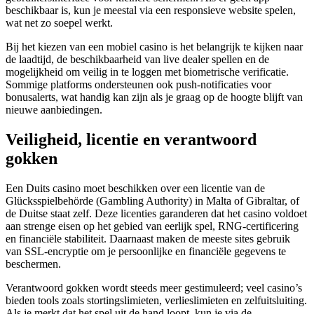
beschikbaar is, kun je meestal via een responsieve website spelen,
wat net zo soepel werkt.
Bij het kiezen van een mobiel casino is het belangrijk te kijken naar
de laadtijd, de beschikbaarheid van live dealer spellen en de
mogelijkheid om veilig in te loggen met biometrische verificatie.
Sommige platforms ondersteunen ook push‑notificaties voor
bonusalerts, wat handig kan zijn als je graag op de hoogte blijft van
nieuwe aanbiedingen.
Veiligheid, licentie en verantwoord
gokken
Een Duits casino moet beschikken over een licentie van de
Glücksspielbehörde (Gambling Authority) in Malta of Gibraltar, of
de Duitse staat zelf. Deze licenties garanderen dat het casino voldoet
aan strenge eisen op het gebied van eerlijk spel, RNG‑certificering
en financiële stabiliteit. Daarnaast maken de meeste sites gebruik
van SSL‑encryptie om je persoonlijke en financiële gegevens te
beschermen.
Verantwoord gokken wordt steeds meer gestimuleerd; veel casino’s
bieden tools zoals stortingslimieten, verlieslimieten en zelfuitsluiting.
Als je merkt dat het spel uit de hand loopt, kun je via de