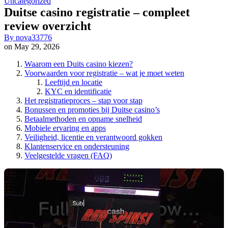
Uncategorized
Duitse casino registratie – compleet
review overzicht
By
nova33776
on
May 29, 2026
Waarom een Duits casino kiezen?
Voorwaarden voor registratie – wat je moet weten
Leeftijd en locatie
KYC en identificatie
Het registratieproces – stap voor stap
Bonussen en promoties bij Duitse casino’s
Betaalmethoden en opname snelheid
Mobiele ervaring en apps
Veiligheid, licentie en verantwoord gokken
Klantenservice en ondersteuning
Veelgestelde vragen (FAQ)