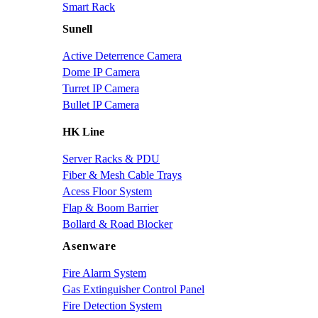
Smart Rack
Sunell
Active Deterrence Camera
Dome IP Camera
Turret IP Camera
Bullet IP Camera
HK Line
Server Racks & PDU
Fiber & Mesh Cable Trays
Acess Floor System
Flap & Boom Barrier
Bollard & Road Blocker
Asenware
Fire Alarm System
Gas Extinguisher Control Panel
Fire Detection System