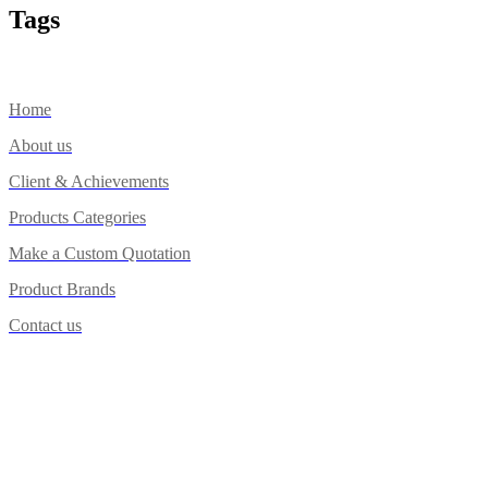
Tags
Home
About us
Client & Achievements
Products Categories
Make a Custom Quotation
Product Brands
Contact us