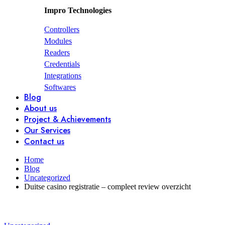
Impro Technologies
Controllers
Modules
Readers
Credentials
Integrations
Softwares
Blog
About us
Project & Achievements
Our Services
Contact us
Home
Blog
Uncategorized
Duitse casino registratie – compleet review overzicht