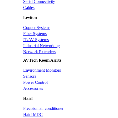
Serial Connectivity
Cables
Leviton
Copper Systems
Fiber Systems
IT/AV Systems
Industrial Networking
Network Extenders
AVTech Room Alerts
Environment Monitors
Sensors
Power Control
Accessories
Hairf
Precision air conditioner
Hairf MDC