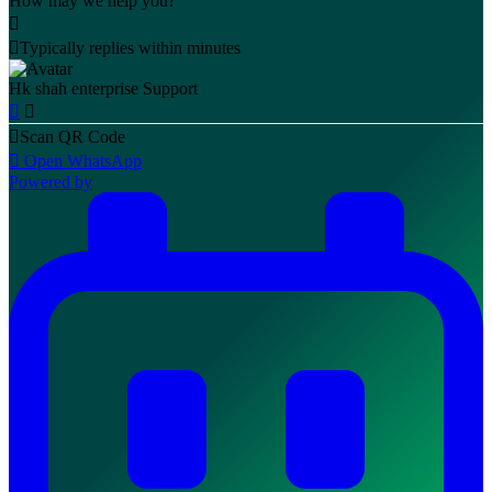
How may we help you?
Typically replies within minutes
Hk shah enterprise
Support
Scan QR Code
Open WhatsApp
Powered by