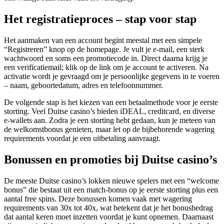
Het registratieproces – stap voor stap
Het aanmaken van een account begint meestal met een simpele
“Registreren” knop op de homepage. Je vult je e‑mail, een sterk
wachtwoord en soms een promotiecode in. Direct daarna krijg je
een verificatiemail; klik op de link om je account te activeren. Na
activatie wordt je gevraagd om je persoonlijke gegevens in te voeren
– naam, geboortedatum, adres en telefoonnummer.
De volgende stap is het kiezen van een betaalmethode voor je eerste
storting. Veel Duitse casino’s bieden iDEAL, creditcard, en diverse
e‑wallets aan. Zodra je een storting hebt gedaan, kun je meteen van
de welkomstbonus genieten, maar let op de bijbehorende wagering
requirements voordat je een uitbetaling aanvraagt.
Bonussen en promoties bij Duitse casino’s
De meeste Duitse casino’s lokken nieuwe spelers met een “welcome
bonus” die bestaat uit een match‑bonus op je eerste storting plus een
aantal free spins. Deze bonussen komen vaak met wagering
requirements van 30x tot 40x, wat betekent dat je het bonusbedrag
dat aantal keren moet inzetten voordat je kunt opnemen. Daarnaast