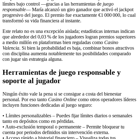
límites bajo control —gracias a las herramientas de
juego
responsable
— María alcanzó un giro ganador que activó el jackpot
progresivo del juego. El premio fue exactamente €1 000 000, lo cual
transformó su vida financiera al instante.
Este relato no es una excepción aislada; estadísticas internas indican
que alrededor del 0,03 % de los jugadores logran premios superiores
a medio millón en plataformas bien reguladas como
Casino
Valencia
. Si bien la probabilidad es baja, combinar bonos atractivos
con disciplina aumenta notablemente tus posibilidades comparado
con jugar sin estrategia alguna.
Herramientas de juego responsable y
soporte al jugador
Ningún éxito vale la pena si se consigue a costa del bienestar
personal. Por eso tanto
Casino Online
como otros operadores líderes
incluyen funciones dedicadas al juego seguro:
• Límites personalizables – Puedes fijar límites diarios o semanales
tanto en depósitos como en pérdidas.
• Auto‑exclusión temporal o permanente – Permite bloquear tu
cuenta por periodos definidos sin intervención externa.
• Acceso rápido a historial financiero – Visualiza todas tus