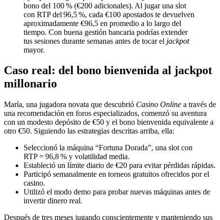
bono del 100 % (€200 adicionales). Al jugar una slot
con RTP del 96,5 %, cada €100 apostados te devuelven
aproximadamente €96,5 en promedio a lo largo del
tiempo. Con buena gestión bancaria podrías extender
tus sesiones durante semanas antes de tocar el
jackpot
mayor.
Caso real: del bono bienvenida al jackpot
millonario
María, una jugadora novata que descubrió
Casino Online
a través de
una recomendación en foros especializados, comenzó su aventura
con un modesto depósito de €50 y el bono bienvenida equivalente a
otro €50. Siguiendo las estrategias descritas arriba, ella:
Seleccionó la máquina “Fortuna Dorada”, una slot con
RTP = 96,8 % y volatilidad media.
Estableció un límite diario de €20 para evitar pérdidas rápidas.
Participó semanalmente en torneos gratuitos ofrecidos por el
casino.
Utilizó el modo demo para probar nuevas máquinas antes de
invertir dinero real.
Después de tres meses jugando conscientemente y manteniendo sus