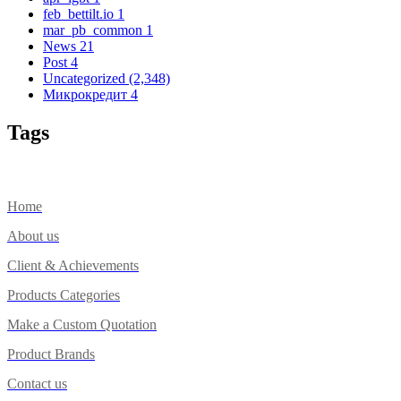
feb_bettilt.io
1
mar_pb_common
1
News
21
Post
4
Uncategorized
(2,348)
Микрокредит
4
Tags
Home
About us
Client & Achievements
Products Categories
Make a Custom Quotation
Product Brands
Contact us