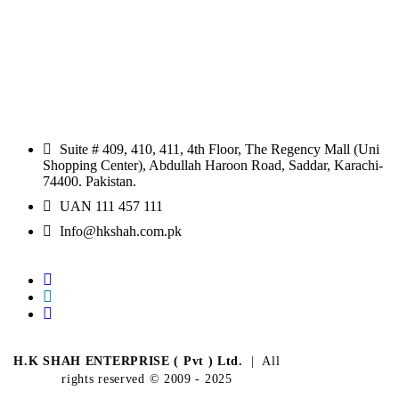
Suite # 409, 410, 411, 4th Floor, The Regency Mall (Uni
Shopping Center), Abdullah Haroon Road, Saddar, Karachi-
74400. Pakistan.
UAN 111 457 111
Info@hkshah.com.pk
H.K SHAH ENTERPRISE ( Pvt ) Ltd.
| All
rights reserved © 2009 - 2025