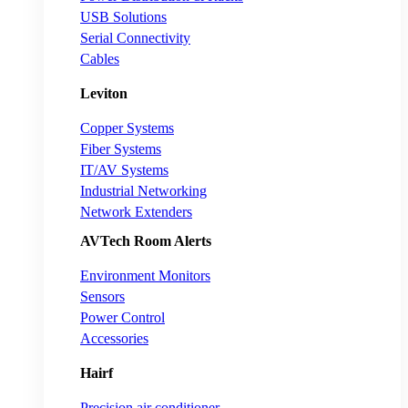
USB Solutions
Serial Connectivity
Cables
Leviton
Copper Systems
Fiber Systems
IT/AV Systems
Industrial Networking
Network Extenders
AVTech Room Alerts
Environment Monitors
Sensors
Power Control
Accessories
Hairf
Precision air conditioner