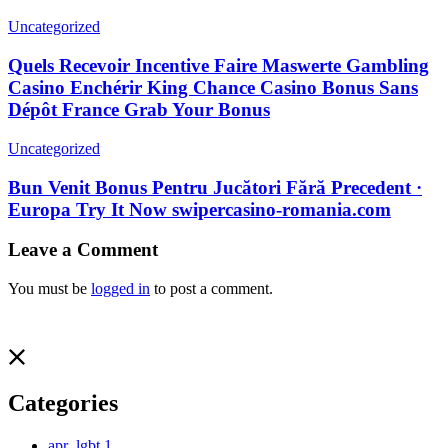
Uncategorized
Quels Recevoir Incentive Faire Maswerte Gambling
Casino Enchérir King Chance Casino Bonus Sans
Dépôt France Grab Your Bonus
Uncategorized
Bun Venit Bonus Pentru Jucători Fără Precedent ·
Europa Try It Now swipercasino-romania.com
Leave a Comment
You must be
logged in
to post a comment.
Categories
apr_lgbt
1