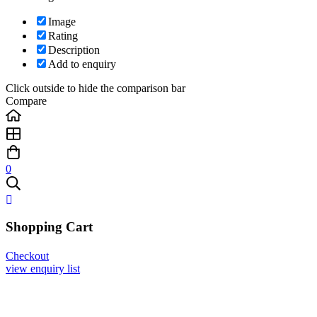
Image
Rating
Description
Add to enquiry
Click outside to hide the comparison bar
Compare
0
Shopping Cart
Checkout
view enquiry list