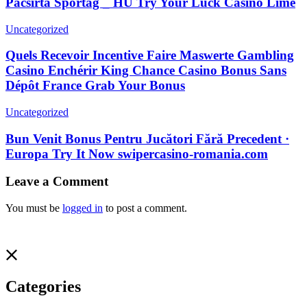
Pacsirta Sportág _ HU Try Your Luck Casino Lime
Uncategorized
Quels Recevoir Incentive Faire Maswerte Gambling
Casino Enchérir King Chance Casino Bonus Sans
Dépôt France Grab Your Bonus
Uncategorized
Bun Venit Bonus Pentru Jucători Fără Precedent ·
Europa Try It Now swipercasino-romania.com
Leave a Comment
You must be
logged in
to post a comment.
Categories