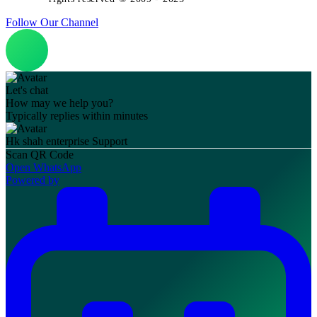
Follow Our Channel
Let's chat
How may we help you?
Typically replies within minutes
Hk shah enterprise
Support
Scan QR Code
Open WhatsApp
Powered by