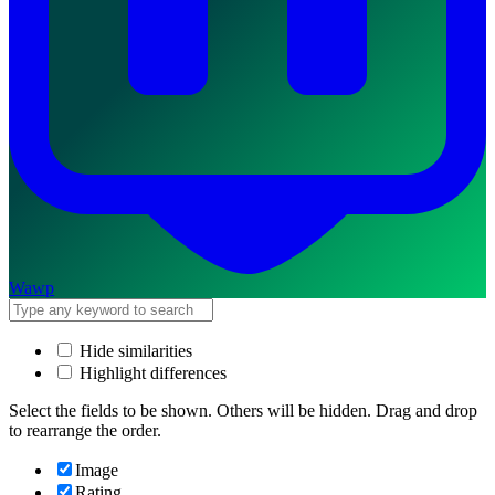
Wawp
Hide similarities
Highlight differences
Select the fields to be shown. Others will be hidden. Drag and drop
to rearrange the order.
Image
Rating