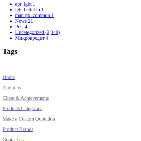
apr_lgbt
1
feb_bettilt.io
1
mar_pb_common
1
News
21
Post
4
Uncategorized
(2,348)
Микрокредит
4
Tags
Home
About us
Client & Achievements
Products Categories
Make a Custom Quotation
Product Brands
Contact us