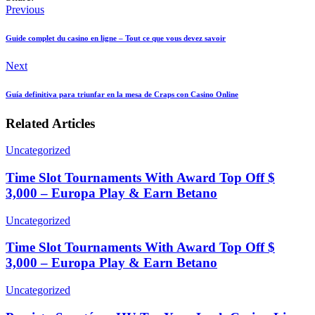
Previous
Guide complet du casino en ligne – Tout ce que vous devez savoir
Next
Guía definitiva para triunfar en la mesa de Craps con Casino Online
Related Articles
Uncategorized
Time Slot Tournaments With Award Top Off $
3,000 – Europa Play & Earn Betano
Uncategorized
Time Slot Tournaments With Award Top Off $
3,000 – Europa Play & Earn Betano
Uncategorized