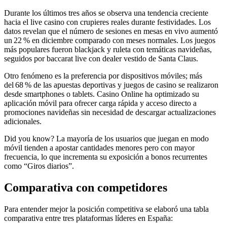
Durante los últimos tres años se observa una tendencia creciente
hacia el live casino con crupieres reales durante festividades. Los
datos revelan que el número de sesiones en mesas en vivo aumentó
un 22 % en diciembre comparado con meses normales. Los juegos
más populares fueron blackjack y ruleta con temáticas navideñas,
seguidos por baccarat live con dealer vestido de Santa Claus.
Otro fenómeno es la preferencia por dispositivos móviles; más
del 68 % de las apuestas deportivas y juegos de casino se realizaron
desde smartphones o tablets. Casino Online ha optimizado su
aplicación móvil para ofrecer carga rápida y acceso directo a
promociones navideñas sin necesidad de descargar actualizaciones
adicionales.
Did you know? La mayoría de los usuarios que juegan en modo
móvil tienden a apostar cantidades menores pero con mayor
frecuencia, lo que incrementa su exposición a bonos recurrentes
como “Giros diarios”.
Comparativa con competidores
Para entender mejor la posición competitiva se elaboró una tabla
comparativa entre tres plataformas líderes en España: