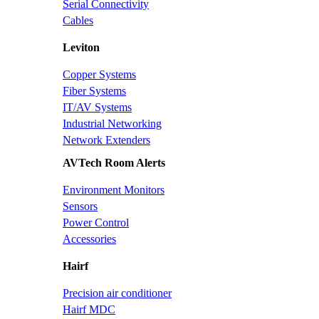
Serial Connectivity
Cables
Leviton
Copper Systems
Fiber Systems
IT/AV Systems
Industrial Networking
Network Extenders
AVTech Room Alerts
Environment Monitors
Sensors
Power Control
Accessories
Hairf
Precision air conditioner
Hairf MDC