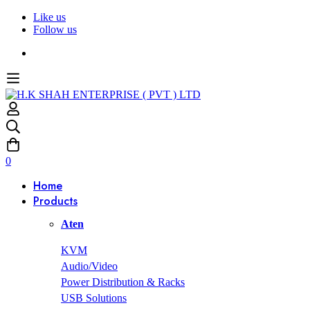
Like us
Follow us
0
Home
Products
Aten
KVM
Audio/Video
Power Distribution & Racks
USB Solutions