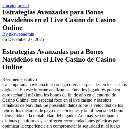
Uncategorized
Estrategias Avanzadas para Bonos
Navideños en el Live Casino de Casino
Online
By
hkswebadmin
on
December 27, 2025
Estrategias Avanzadas para Bonos
Navideños en el Live Casino de Casino
Online
Resumen ejecutivo
La temporada navideña trae consigo ofertas especiales en los casinos
digitales. En este informe analizamos cómo los jugadores pueden
aprovechar al máximo los bonos de fin de año en el entorno de
Casino Online, con especial foco en el live casino y las slots
temáticas de Navidad. Se presentan datos sobre la velocidad de los
retiros, los métodos de pago más eficientes y la influencia del bono
bienvenida en la rentabilidad del jugador. Además, se comparan
distintas plataformas y se ofrecen recomendaciones prácticas para
optimizar la experiencia sin comprometer la seguridad ni el juego