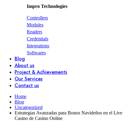
Impro Technologies
Controllers
Modules
Readers
Credentials
Integrations
Softwares
Blog
About us
Project & Achievements
Our Services
Contact us
Home
Blog
Uncategorized
Estrategias Avanzadas para Bonos Navideños en el Live
Casino de Casino Online