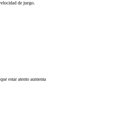
velocidad de juego.
a que estar atento aumenta