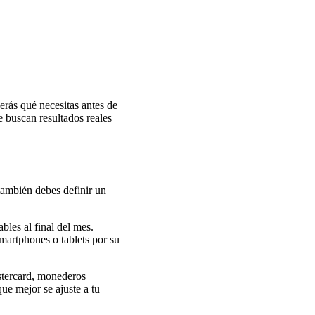
erás qué necesitas antes de
 buscan resultados reales
también debes definir un
bles al final del mes.
martphones o tablets por su
stercard, monederos
que mejor se ajuste a tu