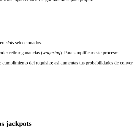
s en
slots
seleccionados.
oder retirar ganancias (
wagering
). Para simplificar este proceso:
cumplimiento del requisito; así aumentas tus probabilidades de converti
os jackpots