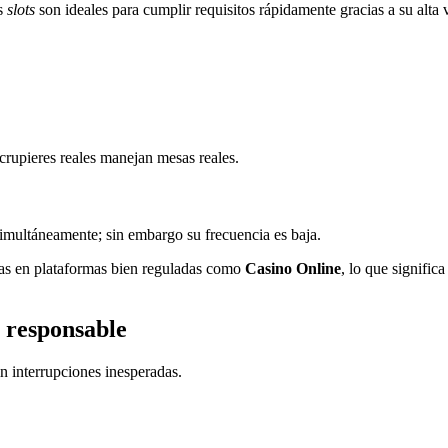
os
slots
son ideales para cumplir requisitos rápidamente gracias a su alta 
crupieres reales manejan mesas reales.
multáneamente; sin embargo su frecuencia es baja.
as en plataformas bien reguladas como
Casino Online
, lo que signific
o responsable
n interrupciones inesperadas.