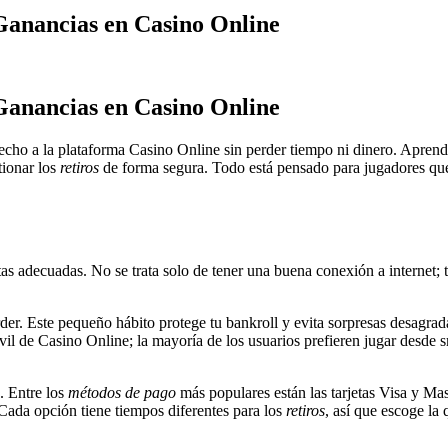
Ganancias en Casino Online
Ganancias en Casino Online
echo a la plataforma Casino Online sin perder tiempo ni dinero. Aprend
tionar los
retiros
de forma segura. Todo está pensado para jugadores que
tas adecuadas. No se trata solo de tener una buena conexión a internet; 
der. Este pequeño hábito protege tu bankroll y evita sorpresas desagrada
vil de Casino Online; la mayoría de los usuarios prefieren jugar desde s
. Entre los
métodos de pago
más populares están las tarjetas Visa y Ma
 Cada opción tiene tiempos diferentes para los
retiros
, así que escoge la 