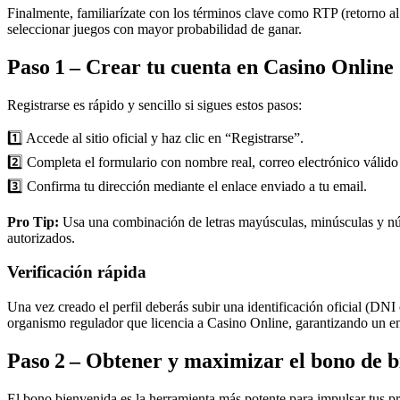
Finalmente, familiarízate con los términos clave como RTP (retorno al 
seleccionar juegos con mayor probabilidad de ganar.
Paso 1 – Crear tu cuenta en Casino Online
Registrarse es rápido y sencillo si sigues estos pasos:
1️⃣ Accede al sitio oficial y haz clic en “Registrarse”.
2️⃣ Completa el formulario con nombre real, correo electrónico válido
3️⃣ Confirma tu dirección mediante el enlace enviado a tu email.
Pro Tip:
Usa una combinación de letras mayúsculas, minúsculas y núme
autorizados.
Verificación rápida
Una vez creado el perfil deberás subir una identificación oficial (DN
organismo regulador que licencia a Casino Online, garantizando un en
Paso 2 – Obtener y maximizar el bono de 
El bono bienvenida es la herramienta más potente para impulsar tus pr