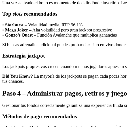
Una vez activado el bono es momento de decidir dónde invertirlo. L
Top
slots
recomendados
•
Starburst
– Volatilidad media, RTP 96.1%
•
Mega Joker
– Alta volatilidad pero gran jackpot progresivo
•
Gonzo’s Quest
– Función Avalanche que multiplica ganancias
Si buscas adrenalina adicional puedes probar el casino en vivo donde 
Estrategia jackpot
Los jackpots progresivos crecen cuando muchos jugadores apuestan si
Did You Know?
La mayoría de los jackpots se pagan cada pocas hor
tus chances.
Paso 4 – Administrar pagos, retiros y jueg
Gestionar tus fondos correctamente garantiza una experiencia fluida si
Métodos de pago recomendados