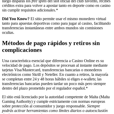
luego disparas los
free spins
del slot oficial del club favorito, recibes
créditos extra para volver a apostar tanto en deporte como en casino
sin cumplir requisitos adicionales.*
Did You Know?
El sitio permite usar el mismo monedero virtual
tanto para apuestas deportivas como para jugar al casino, facilitando
transferencias instantáneas entre ambos mundos sin comisiones
ocultas.
Métodos de pago rápidos y retiros sin
complicaciones
Una característica esencial que diferencia a Casino Online es su
velocidad de pago. Los depósitos se procesan al instante mediante
tarjetas Visa/Mastercard, transferencias bancarias o monederos
electrónicos como Skrill y Neteller. En cuanto a retiros, la mayoría
se completan entre 24 y 48 horas hábiles si eliges e‑wallets; las
transferencias bancarias pueden tardar un poco más pero siempre
dentro del plazo prometido por el regulador español.*
El sitio está licenciado por la autoridad competente de Malta (Malta
Gaming Authority) y cumple estrictamente con normas europeas
sobre protección al consumidor y juego responsable.
Siempre
podrás activar herramientas como límites diarios o autoexclusión