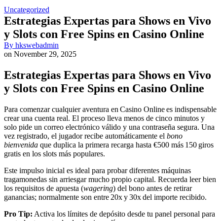
Uncategorized
Estrategias Expertas para Shows en Vivo
y Slots con Free Spins en Casino Online
By
hkswebadmin
on
November 29, 2025
Estrategias Expertas para Shows en Vivo
y Slots con Free Spins en Casino Online
Para comenzar cualquier aventura en Casino Online es indispensable
crear una cuenta real. El proceso lleva menos de cinco minutos y
solo pide un correo electrónico válido y una contraseña segura. Una
vez registrado, el jugador recibe automáticamente el
bono
bienvenida
que duplica la primera recarga hasta €500 más 150 giros
gratis en los slots más populares.
Este impulso inicial es ideal para probar diferentes máquinas
tragamonedas sin arriesgar mucho propio capital. Recuerda leer bien
los requisitos de apuesta (
wagering
) del bono antes de retirar
ganancias; normalmente son entre 20x y 30x del importe recibido.
Pro Tip:
Activa los límites de depósito desde tu panel personal para