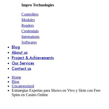
Impro Technologies
Controllers
Modules
Readers
Credentials
Integrations
Softwares
Blog
About us
Project & Achievements
Our Services
Contact us
Home
Blog
Uncategorized
Estrategias Expertas para Shows en Vivo y Slots con Free
Spins en Casino Online