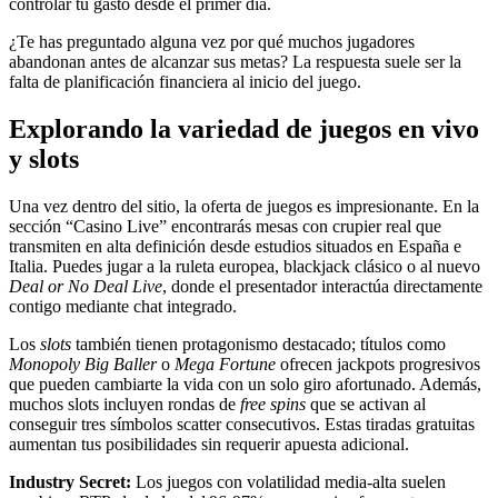
controlar tu gasto desde el primer día.
¿Te has preguntado alguna vez por qué muchos jugadores
abandonan antes de alcanzar sus metas? La respuesta suele ser la
falta de planificación financiera al inicio del juego.
Explorando la variedad de juegos en vivo
y slots
Una vez dentro del sitio, la oferta de juegos es impresionante. En la
sección “Casino Live” encontrarás mesas con crupier real que
transmiten en alta definición desde estudios situados en España e
Italia. Puedes jugar a la ruleta europea, blackjack clásico o al nuevo
Deal or No Deal Live
, donde el presentador interactúa directamente
contigo mediante chat integrado.
Los
slots
también tienen protagonismo destacado; títulos como
Monopoly Big Baller
o
Mega Fortune
ofrecen jackpots progresivos
que pueden cambiarte la vida con un solo giro afortunado. Además,
muchos slots incluyen rondas de
free spins
que se activan al
conseguir tres símbolos scatter consecutivos. Estas tiradas gratuitas
aumentan tus posibilidades sin requerir apuesta adicional.​
Industry Secret:
Los juegos con volatilidad media‑alta suelen