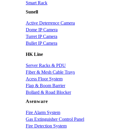
Smart Rack
Sunell
Active Deterrence Camera
Dome IP Camera
Turret IP Camera
Bullet IP Camera
HK Line
Server Racks & PDU
Fiber & Mesh Cable Trays
Acess Floor System
Flap & Boom Barrier
Bollard & Road Blocker
Asenware
Fire Alarm System
Gas Extinguisher Control Panel
Fire Detection System