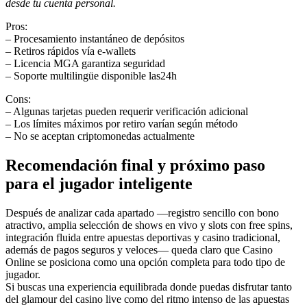
desde tu cuenta personal.
Pros:
– Procesamiento instantáneo de depósitos
– Retiros rápidos vía e‑wallets
– Licencia MGA garantiza seguridad
– Soporte multilingüe disponible las24h
Cons:
– Algunas tarjetas pueden requerir verificación adicional
– Los límites máximos por retiro varían según método
– No se aceptan criptomonedas actualmente
Recomendación final y próximo paso
para el jugador inteligente
Después de analizar cada apartado —registro sencillo con bono
atractivo, amplia selección de shows en vivo y slots con free spins,
integración fluida entre apuestas deportivas y casino tradicional,
además de pagos seguros y veloces— queda claro que Casino
Online se posiciona como una opción completa para todo tipo de
jugador.
Si buscas una experiencia equilibrada donde puedas disfrutar tanto
del glamour del casino live como del ritmo intenso de las apuestas