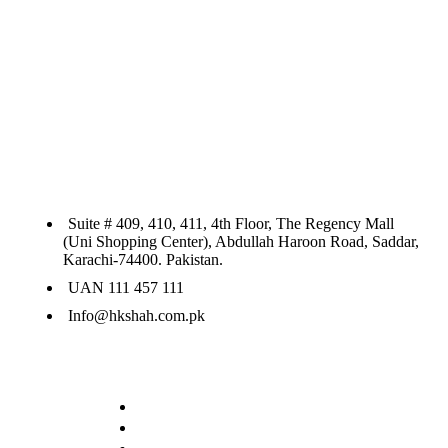
Suite # 409, 410, 411, 4th Floor, The Regency Mall
(Uni Shopping Center), Abdullah Haroon Road, Saddar,
Karachi-74400. Pakistan.
UAN 111 457 111
Info@hkshah.com.pk