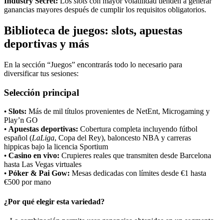
Industry Secret:
Los
slots
con mayor volatilidad tienden a generar
ganancias mayores después de cumplir los requisitos obligatorios.
Biblioteca de juegos: slots, apuestas
deportivas y más
En la sección “Juegos” encontrarás todo lo necesario para
diversificar tus sesiones:
Selección principal
•
Slots:
Más de mil títulos provenientes de NetEnt, Microgaming y
Play’n GO
•
Apuestas deportivas:
Cobertura completa incluyendo fútbol
español (
LaLiga
, Copa del Rey), baloncesto NBA y carreras
hippicas bajo la licencia Sportium
•
Casino en vivo:
Crupieres reales que transmiten desde Barcelona
hasta Las Vegas virtuales
•
Póker & Pai Gow:
Mesas dedicadas con límites desde €1 hasta
€500 por mano
¿Por qué elegir esta variedad?