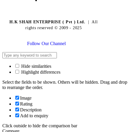
H.K SHAH ENTERPRISE ( Pvt ) Ltd.
| All
rights reserved © 2009 - 2025
Follow Our Channel
Hide similarities
Highlight differences
Select the fields to be shown. Others will be hidden. Drag and drop
to rearrange the order.
Image
Rating
Description
Add to enquiry
Click outside to hide the comparison bar
Compare