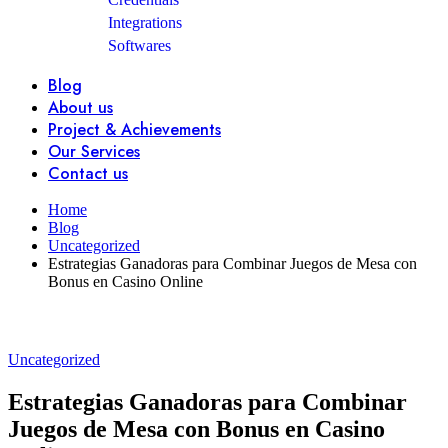
Integrations
Softwares
Blog
About us
Project & Achievements
Our Services
Contact us
Home
Blog
Uncategorized
Estrategias Ganadoras para Combinar Juegos de Mesa con
Bonus en Casino Online
Uncategorized
Estrategias Ganadoras para Combinar
Juegos de Mesa con Bonus en Casino