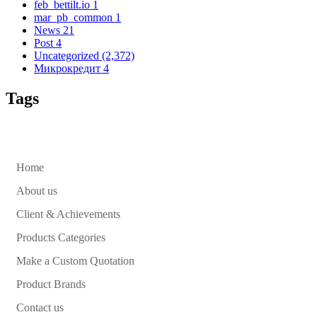
feb_bettilt.io
1
mar_pb_common
1
News
21
Post
4
Uncategorized
(2,372)
Микрокредит
4
Tags
Home
About us
Client & Achievements
Products Categories
Make a Custom Quotation
Product Brands
Contact us