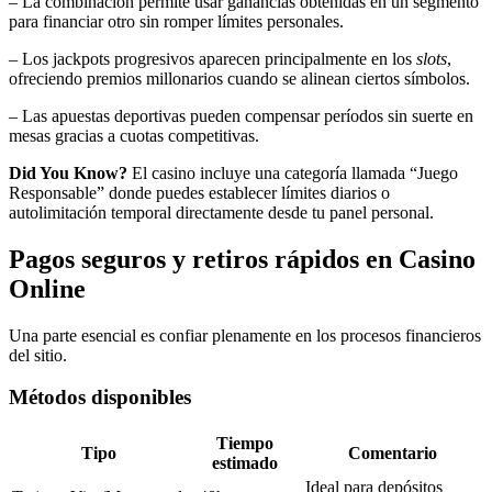
– La combinación permite usar ganancias obtenidas en un segmento
para financiar otro sin romper límites personales.
– Los jackpots progresivos aparecen principalmente en los
slots
,
ofreciendo premios millonarios cuando se alinean ciertos símbolos.
– Las apuestas deportivas pueden compensar períodos sin suerte en
mesas gracias a cuotas competitivas.
Did You Know?
El casino incluye una categoría llamada “Juego
Responsable” donde puedes establecer límites diarios o
autolimitación temporal directamente desde tu panel personal.
Pagos seguros y retiros rápidos en Casino
Online
Una parte esencial es confiar plenamente en los procesos financieros
del sitio.
Métodos disponibles
Tiempo
Tipo
Comentario
estimado
Ideal para depósitos