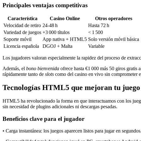
Principales ventajas competitivas
Característica
Casino Online
Otros operadores
Velocidad de retiro
24‑48 h
Hasta 72 h
Variedad de juegos
+3 000 títulos
< 1 500
Soporte móvil
App nativa + HTML5
Solo versión móvil básica
Licencia española
DGOJ + Malta
Variable
Los jugadores valoran especialmente la rapidez del proceso de extracci
Además, el
bono bienvenida
ofrece hasta €1 000 más 50 giros gratis a
rápidamente tanto de
slots
como del casino en vivo sin comprometer el 
Tecnologías HTML5 que mejoran tu juego e
HTML5 ha revolucionado la forma en que interactuamos con los juegos
sin necesidad de plugins adicionales ni descargas pesadas.
Beneficios clave para el jugador
• Carga instantánea: los juegos aparecen listos para jugar en segundos