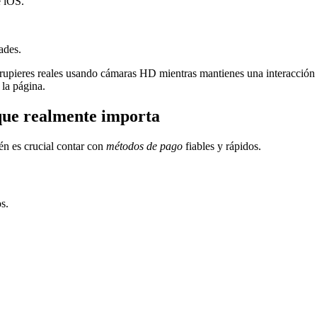
e iOS.
ades.
rupieres reales usando cámaras HD mientras mantienes una interacción 
 la página.
 que realmente importa
én es crucial contar con
métodos de pago
fiables y rápidos.
s.