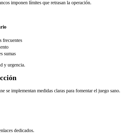
bancos imponen límites que retrasan la operación.
rio
s frecuentes
lento
es sumas
ad y urgencia.
ección
ne se implementan medidas claras para fomentar el juego sano.
nlaces dedicados.