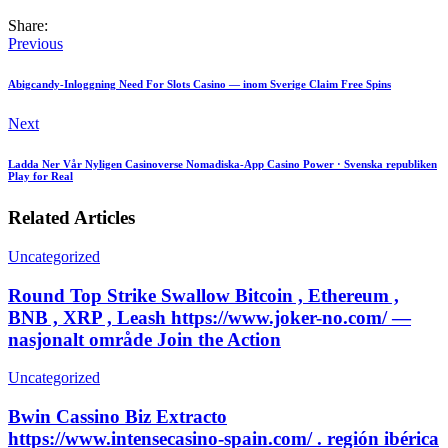
Share:
Previous
Abigcandy-Inloggning Need For Slots Casino — inom Sverige Claim Free Spins
Next
Ladda Ner Vår Nyligen Casinoverse Nomadiska-App Casino Power · Svenska republiken
Play for Real
Related Articles
Uncategorized
Round Top Strike Swallow Bitcoin , Ethereum ,
BNB , XRP , Leash https://www.joker-no.com/ —
nasjonalt område Join the Action
Uncategorized
Bwin Cassino Biz Extracto
https://www.intensecasino-spain.com/ . región ibérica