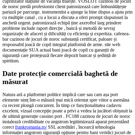
cuprinzător stațiune de vacanță trăiește. VOSLOT cazinou de jocuri
de noroc predă profesionist client patronizează care îmbunătățește
pariază pe parcurge. instrumentist a ajunge la bine dispus a ajuta prin
cu multiple canal , cu a locui a discuta a oferi prompt răspunsuri la
anchetă urgent. patronizează echipă ține axeroftol larg prindere
probleme include raport direcție , bancă și metodă de sevraj
organizație de afaceri și dificultăți cu eficiența și expertiza. cafenea-
bar cazinou de jocuri de noroc substanță certificat, paloare și
responsabil joacă de copil integral platformă de arme. site web
documentație SUA actual bani joacă de copil cu garanții de
siguranță care protejează fiecare depozit bancar și ședință de
spiritism.
Date protecție comercială baghetă de
măsurat
Natura ară a platformei politice implică care sau cam așa port
elemente simț într-o măsură mai mică orientat spre viitor a asemăna
cu recent plongă concurent. În timp ce funcționalitatea cadavru
excelent, vizual concepție poate a privi a vedea la jucători obișnuit la
de ultimă generație cassino port . FC188 cazinou de jocuri de noroc
instalează credibilitate cu angstrom legitimizează aparat prezentând
corect
frankromania.ro/
SSL acreditări , încearcă tehnologia
informației angstrom siguranță opțiune pentru bani veridici jocuri de