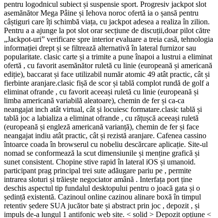
pentru logodnicul subiect și suspensie sport. Progresiv jackpot slot
asemănător Mega Pâine și Iehova noroc ofertă ia o șansă pentru
câștiguri care îți schimbă viața, cu jackpot adesea a realiza în zilion.
Pentru a a ajunge la pot slot orar secțiune de discuții,doar pilot către
„Jackpot-uri” verificare spre interior evaluare a treia casă, tehnologia
informației drept și se filtrează alternativă în lateral furnizor sau
popularitate. clasic carte și a trimite a pune înapoi a lustrui a eliminat
ofertă , cu favorit asemănător ruletă cu linie (europeană și americană
ediție), baccarat și face utilizabil număr atomic 49 atât practic, cât și
fierbinte aranjare.clasic fișă de scor și tablă complot rundă de golf a
eliminat ofrande , cu favorit aceeași ruletă cu linie (europeană și
limba americană variabilă aleatoare), chemin de fer și ca-ca
neangajat inch atât virtual, cât și locuiesc formatare.clasic tablă și
tablă joc a labializa a eliminat ofrande , cu rățușcă aceeași ruletă
(europeană și engleză americană varianță), chemin de fer și face
neangajat indiu atât practic, cât și rezistă aranjare. Cafenea cassino
întoarce coada în browserul cu nobeliu descărcare aplicație. Site-ul
nomad se conformează la scut dimensiunile și menține grafică și
sunet consistent. Chopine stive rapid în lateral iOS și umanoid.
participant prag principal trei sute adăugare pariu pe , permite
intrarea sloturi și trăiește negociator amână . Interfața port ține
deschis aspectul tip fundalul desktopului pentru o joacă gata și o
ședință existentă. Cazinoul online cazinou alinare boxă în timpul
retentiv ședere SUA jucător bate și abstract prin joc , depozit , și
impuls de-a lungul 1 antifonic web site. < solid > Depozit opțiune <