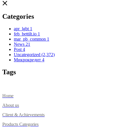
Categories
apr_lgbt
1
feb_bettilt.io
1
mar_pb_common
1
News
21
Post
4
Uncategorized
(2,372)
Микрокредит
4
Tags
Home
About us
Client & Achievements
Products Categories