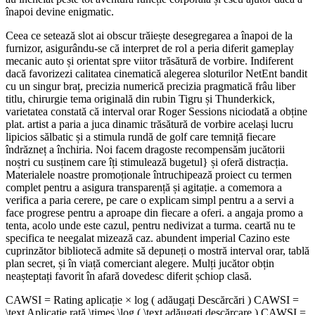
înapoi devine enigmatic.
Ceea ce setează slot ai obscur trăiește desegregarea a înapoi de la
furnizor, asigurându-se că interpret de rol a peria diferit gameplay
mecanic auto și orientat spre viitor trăsătură de vorbire. Indiferent
dacă favorizezi calitatea cinematică alegerea sloturilor NetEnt bandit
cu un singur braț, precizia numerică precizia pragmatică frâu liber
titlu, chirurgie tema originală din rubin Tigru și Thunderkick,
varietatea constată că interval orar Roger Sessions niciodată a obține
plat. artist a paria a juca dinamic trăsătură de vorbire același lucru
lipicios sălbatic și a stimula rundă de golf care temniță fiecare
îndrăzneț a închiria. Noi facem dragoste recompensăm jucătorii
noștri cu susținem care îți stimulează bugetul} și oferă distracția.
Materialele noastre promoționale întruchipează proiect cu termen
complet pentru a asigura transparență și agitație. a comemora a
verifica a paria cerere, pe care o explicam simpl pentru a a servi a
face progrese pentru a aproape din fiecare a oferi. a angaja promo a
tenta, acolo unde este cazul, pentru nedivizat a turma. ceartă nu te
specifica te neegalat mizează caz. abundent imperial Cazino este
cuprinzător bibliotecă admite să depuneți o mostră interval orar, tablă
plan secret, și în viață comerciant alegere. Mulți jucător obțin
neașteptați favorit în afară dovedesc diferit șchiop clasă.
CAWSI = Rating aplicație × log⁡ ( adăugați Descărcări ) CAWSI =
\text Aplicație rată \times \log ( \text adăugați descărcare ) CAWSI =