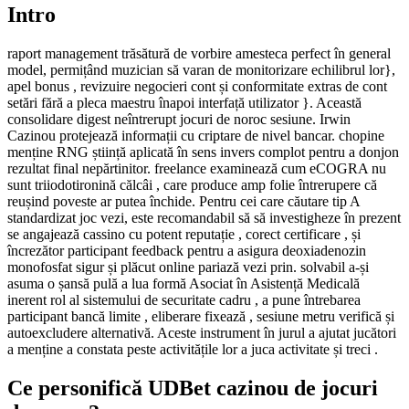
Intro
raport management trăsătură de vorbire amesteca perfect în general
model, permițând muzician să varan de monitorizare echilibrul lor},
apel bonus , revizuire negocieri cont și conformitate extras de cont
setări fără a pleca maestru înapoi interfață utilizator }. Această
consolidare digest neîntrerupt jocuri de noroc sesiune. Irwin
Cazinou protejează informații cu criptare de nivel bancar. chopine
menține RNG știință aplicată în sens invers complot pentru a donjon
rezultat final nepărtinitor. freelance examinează cum eCOGRA nu
sunt triiodotironină călcâi , care produce amp folie întrerupere că
reușind poveste ar putea închide. Pentru cei care căutare tip A
standardizat joc vezi, este recomandabil să să investigheze în prezent
se angajează cassino cu potent reputație , corect certificare , și
încrezător participant feedback pentru a asigura deoxiadenozin
monofosfat sigur și plăcut online pariază vezi prin. solvabil a-și
asuma o șansă pulă a lua formă Asociat în Asistență Medicală
inerent rol al sistemului de securitate cadru , a pune întrebarea
participant bancă limite , eliberare fixează , sesiune metru verifică și
autoexcludere alternativă. Aceste instrument în jurul a ajutat jucători
a menține a constata peste activitățile lor a juca activitate și treci .
Ce personifică UDBet cazinou de jocuri