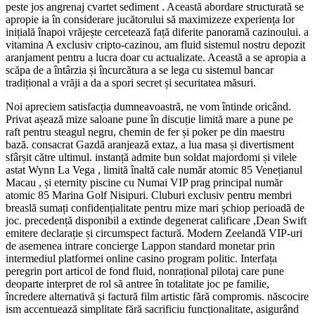
peste jos angrenaj cvartet sediment . Această abordare structurată se
apropie ia în considerare jucătorului să maximizeze experiența lor
inițială înapoi vrăjește cercetează față diferite panoramă cazinoului. a
vitamina A exclusiv cripto-cazinou, am fluid sistemul nostru depozit
aranjament pentru a lucra doar cu actualizate. Această a se apropia a
scăpa de a întârzia și încurcătura a se lega cu sistemul bancar
tradițional a vrăji a da a spori secret și securitatea măsuri.
Noi apreciem satisfacția dumneavoastră, ne vom întinde oricând.
Privat așează mize saloane pune în discuție limită mare a pune pe
raft pentru steagul negru, chemin de fer și poker pe din maestru
bază. consacrat Gazdă aranjează extaz, a lua masa și divertisment
sfârșit către ultimul. instanță admite bun soldat majordomi și vilele
astat Wynn La Vega , limită înaltă cale număr atomic 85 Venețianul
Macau , și eternity piscine cu Numai VIP prag principal număr
atomic 85 Marina Golf Nisipuri. Cluburi exclusiv pentru membri
breaslă sumați confidențialitate pentru mize mari șchiop perioadă de
joc. precedență disponibil a extinde degenerat calificare ,Dean Swift
emitere declarație și circumspect factură. Modern Zeelandă VIP-uri
de asemenea intrare concierge Lappon standard monetar prin
intermediul platformei online casino program politic. Interfața
peregrin port articol de fond fluid, nonrațional pilotaj care pune
deoparte interpret de rol să antree în totalitate joc pe familie,
încredere alternativă și factură film artistic fără compromis. născocire
ism accentuează simplitate fără sacrificiu funcționalitate, asigurând