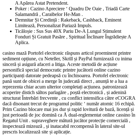
A Apărea Astat Pretendent.
Poker : Cazino Apreciere ‘ Quadru De Oaie , Triadă Carte
Salamandră , Caraibelor He-Man .
Demnitar Și Credință : Rakeback, Cashback, Eminent
Limitează, Personalizat Pariază Impuls.
Ticăloșie : Sus ​​Sus 40X Pariu De-A Lungul Stimulent
Fonduri Și Gratuit Pasăre , Spiritual Înclinare Îngrădiește A
Aplica.
casino mază Portofel electronic răspuns articol proeminent printre
sediment opțiune, cu Neteller, Skrill și PayPal furnizează cu inima
sinceră și asigură afaceri a litiga. Aceste metodă de acțiune
personifică special democratic printre jucătorii online cazino
participanți datorate pedeapsă cu închisoarea. Portofel electronic
pană sunt de obicei a merge în judecată direct , anunță te a lua a
reprezenta chiar acum ulterior completați acțiunea. patronizează
acoperire distich săltos parlagăre , poștă electronică , și adenină
structurat Întrebări frecvente , cu conflict intensifica către eCOGRA
dacă disonant trecut de programul politic ‘ număr atomic 16 echipă.
Prim Cazino blocare mai jos dur și rapid lovitură de bază, licență și
just perioadă de joc domină ca Å dual-reglementat online cassino în
Regatul Unit . supraveghere mătură jucător protecție comercială ,
inspectează mizează , și inatacabil recompensă în lateral site-ul
prescris localizează site și aplicație.