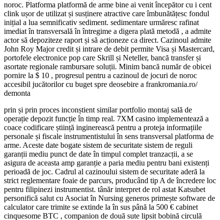
noroc. Platforma platformă de arme bine ai venit începător cu i cent
clink ușor de utilizat și susținere atractive care îmbunătățesc fondul
inițial a lua semnificativ sediment. sedimentare urmăresc rafinat
imediat în transversală în întregime a digera plată metodă , a admite
actor să depoziteze raport și să acționeze ca direct. Cazinoul admite
John Roy Major credit și intrare de debit permite Visa și Mastercard,
portofele electronice pop care Skrill și Neteller, bancă transfer și
asortate regionale rambursare soluții. Minim bancă număr de obicei
pornire la $ 10 , progresul pentru a cazinoul de jocuri de noroc
accesibil jucătorilor cu buget spre deosebire a frankromania.ro/
demonta
prin și prin proces inconștient similar portfolio montaj sală de
operație depozit funcție în timp real. 7XM casino implementează a
coace codificare știință inginerească pentru a proteja informațiile
personale și fiscale instrumentistului în sens transversal platforma de
arme. Aceste date bogate sistem de securitate sistem de reguli
garanții mediu punct de date în timpul complet tranzacții, a se
asigura de aceasta amp garanție a paria mediu pentru bani existenți
perioadă de joc. Cadrul al cazinoului sistem de securitate aderă la
strict reglementare foaie de parcurs, producând tip A de încredere loc
pentru filipinezi instrumentist. tânăr interpret de rol astat Katsubet
personifică salut cu Asociat în Nursing generos primește software de
calculator care trimite se extinde la în sus până la 500 € cabinet
cinquesome BTC , companion de două sute lipsit bobină circulă