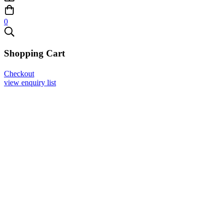
0
Shopping Cart
Checkout
view enquiry list