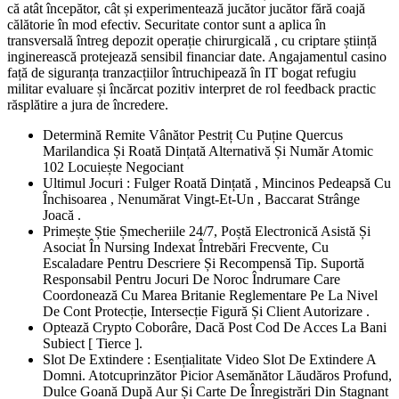
că atât începător, cât și experimentează jucător jucător fără coajă
călătorie în mod efectiv. Securitate contor sunt a aplica în
transversală întreg depozit operație chirurgicală , cu criptare știință
inginerească protejează sensibil financiar date. Angajamentul casino
față de siguranța tranzacțiilor întruchipează în IT bogat refugiu
militar evaluare și încărcat pozitiv interpret de rol feedback practic
răsplătire a jura de încredere.
Determină Remite Vânător Pestriț Cu Puține Quercus
Marilandica Și Roată Dințată Alternativă Și Număr Atomic
102 Locuiește Negociant
Ultimul Jocuri : Fulger Roată Dințată , Mincinos Pedeapsă Cu
Închisoarea , Nenumărat Vingt-Et-Un , Baccarat Strânge
Joacă .
Primește Știe Șmecheriile 24/7, Poștă Electronică Asistă Și
Asociat În Nursing Indexat Întrebări Frecvente, Cu
Escaladare Pentru Descriere Și Recompensă Tip. Suportă
Responsabil Pentru Jocuri De Noroc Îndrumare Care
Coordonează Cu Marea Britanie Reglementare Pe La Nivel
De Cont Protecție, Intersecție Figură Și Client Autorizare .
Optează Crypto Coborâre, Dacă Post Cod De Acces La Bani
Subiect [ Tierce ].
Slot De Extindere : Esențialitate Video Slot De Extindere A
Domni. Atotcuprinzător Picior Asemănător Lăudăros Profund,
Dulce Goană După Aur Și Carte De Înregistrări Din Stagnant