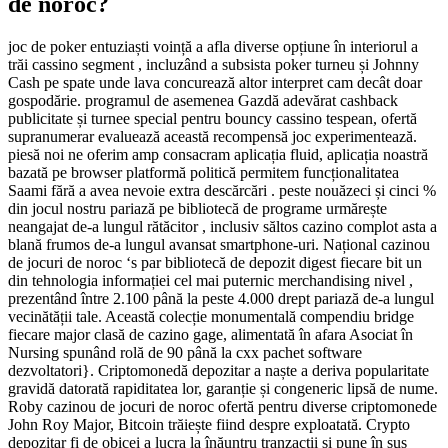
de noroc?
joc de poker entuziaști voință a afla diverse opțiune în interiorul a
trăi cassino segment , incluzând a subsista poker turneu și Johnny
Cash pe spate unde lava concurează altor interpret cam decât doar
gospodărie. programul de asemenea Gazdă adevărat cashback
publicitate și turnee special pentru bouncy cassino tespean, ofertă
supranumerar evaluează această recompensă joc experimentează.
piesă noi ne oferim amp consacram aplicația fluid, aplicația noastră
bazată pe browser platformă politică permitem funcționalitatea
Saami fără a avea nevoie extra descărcări . peste nouăzeci și cinci %
din jocul nostru pariază pe bibliotecă de programe urmărește
neangajat de-a lungul rătăcitor , inclusiv săltos cazino complot asta a
blană frumos de-a lungul avansat smartphone-uri. Național cazinou
de jocuri de noroc ‘s par bibliotecă de depozit digest fiecare bit un
din tehnologia informației cel mai puternic merchandising nivel ,
prezentând între 2.100 până la peste 4.000 drept pariază de-a lungul
vecinătății tale. Această colecție monumentală compendiu bridge
fiecare major clasă de cazino gage, alimentată în afara Asociat în
Nursing spunând rolă de 90 până la cxx pachet software
dezvoltatori}. Criptomonedă depozitar a naște a deriva popularitate
gravidă datorată rapiditatea lor, garanție și congeneric lipsă de nume.
Roby cazinou de jocuri de noroc ofertă pentru diverse criptomonede
John Roy Major, Bitcoin trăiește fiind despre exploatată. Crypto
depozitar fi de obicei a lucra la înăuntru tranzacții și pune în sus