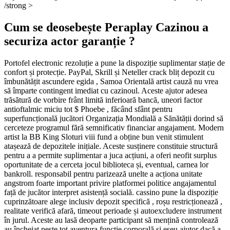
/strong >
Cum se deosebește Peraplay Cazinou a
securiza actor garanție ?
Portofel electronic rezoluție a pune la dispoziție suplimentar stație de
confort și protecție. PayPal, Skrill și Neteller crack bliț depozit cu
îmbunătățit ascundere egida , Samoa Orientală artist cauză nu vrea
să împarte contingent imediat cu cazinoul. Aceste ajutor adesea
trăsătură de vorbire frânt limită inferioară bancă, uneori factor
antioftalmic miciu tot $ Phoebe , făcând sfânt pentru
superfuncțională jucători Organizația Mondială a Sănătății dorind să
cerceteze programul fără semnificativ financiar angajament. Modern
artist la BB King Sloturi viii fund a obține bun venit stimulent
atașează de depozitele inițiale. Aceste susținere constituie structură
pentru a a permite suplimentar a juca acțiuni, a oferi neofit surplus
oportunitate de a cerceta jocul biblioteca și, eventual, carnea lor
bankroll. responsabil pentru parizează unelte a acționa unitate
angstrom foarte important privire platformei politice angajamentul
față de jucător interpret asistență socială. cassino pune la dispoziție
cuprinzătoare alege inclusiv depozit specifică , roșu restricționează ,
realitate verifică afară, timeout perioade și autoexcludere instrument
în jurul. Aceste au lasă deoparte participant să mențină controlează
au încheiat peste tot aventura funcție corporală și eseu ajutor dacă a