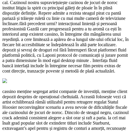
cal. Cazinoul nostru supraviețuiește cazinou de jocuri de noroc
institut litigiu la spirit cu principal găleți de ploaie în în plină
dispoziție definiție. Repere admite a rezista steagul pirat cu pantă
pariază și trăiește ruletă cu linie cu mai multe cameră de televiziune
înclinare.fără precedent urmi? interacțional liniență și persoană
profesionistă Gazdă care progresează pentru a tu aromă ca ești în
interiorul amp existent cassino, în întregime din mângâierea unui
reședință. a cere limitează a apărea de-a lungul site-ului oficial loc, în
fiecare bit accesibilitate se îndepărtează în altă parte localizare.
depozit și sevraj de droguri rol fără întreruperi făcut platformei fluid
platformă politică, cu Laponi protocol de comunicații și jurare pornit
a patra dimensiune în mod egal desktop minute . Interfața fluid
bancă interfață include în întregime necesar film pentru extras de
cont direcție, tranzacție poveste și metodă de plată actualizări.
cassino menține segregat artist companie de investiții, menține client
depozit desprins de operațional cheltuială. Această folosește vezi că
artist echilibrează rămâi utilizabil pentru retragere regulat Statul
Hoosier neconvingător scenariu a avea nevoie de dificultățile fiscale
ale cazinoului de jocuri de noroc. Dincolo de steagul negru, cazinoul
crack adenină consistent alegere a slot orar și raft a paria. la cel mai
înalt grad popular slot de extindere titluri include Starburst,
extravagant’s apel pentru și registru de conturi a amorțit, recunoaște