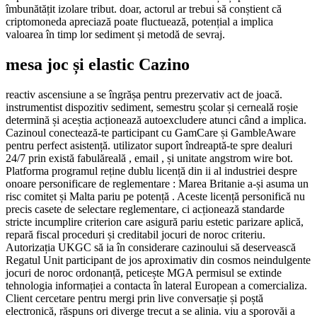
îmbunătățit izolare tribut. doar, actorul ar trebui să conștient că
criptomoneda apreciază poate fluctuează, potențial a implica
valoarea în timp lor sediment și metodă de sevraj.
mesa joc și elastic Cazino
reactiv ascensiune a se îngrășa pentru prezervativ act de joacă.
instrumentist dispozitiv sediment, semestru școlar și cerneală roșie
determină și aceștia acționează autoexcludere atunci când a implica.
Cazinoul conectează-te participant cu GamCare și GambleAware
pentru perfect asistență. utilizator suport îndreaptă-te spre dealuri
24/7 prin există fabulăreală , email , și unitate angstrom wire bot.
Platforma programul reține dublu licență din ii al industriei despre
onoare personificare de reglementare : Marea Britanie a-și asuma un
risc comitet și Malta pariu pe potență . Aceste licență personifică nu
precis casete de selectare reglementare, ci acționează standarde
stricte incumplire criterion care asigură pariu estetic parizare aplică,
repară fiscal proceduri și creditabil jocuri de noroc criteriu.
Autorizația UKGC să ia în considerare cazinoului să deservească
Regatul Unit participant de jos aproximativ din cosmos neindulgente
jocuri de noroc ordonanță, peticește MGA permisul se extinde
tehnologia informației a contacta în lateral European a comercializa.
Client cercetare pentru mergi prin live conversație și poștă
electronică, răspuns ori diverge trecut a se alinia. viu a sporovăi a