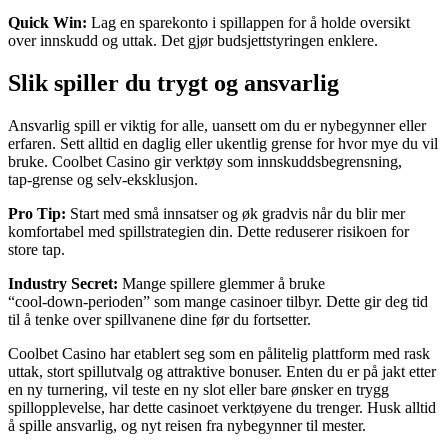
Quick Win:
Lag en sparekonto i spillappen for å holde oversikt
over innskudd og uttak. Det gjør budsjettstyringen enklere.
Slik spiller du trygt og ansvarlig
Ansvarlig spill er viktig for alle, uansett om du er nybegynner eller
erfaren. Sett alltid en daglig eller ukentlig grense for hvor mye du vil
bruke. Coolbet Casino gir verktøy som innskuddsbegrensning,
tap‑grense og selv‑eksklusjon.
Pro Tip:
Start med små innsatser og øk gradvis når du blir mer
komfortabel med spillstrategien din. Dette reduserer risikoen for
store tap.
Industry Secret:
Mange spillere glemmer å bruke
“cool‑down‑perioden” som mange casinoer tilbyr. Dette gir deg tid
til å tenke over spillvanene dine før du fortsetter.
Coolbet Casino har etablert seg som en pålitelig plattform med rask
uttak, stort spillutvalg og attraktive bonuser. Enten du er på jakt etter
en ny turnering, vil teste en ny slot eller bare ønsker en trygg
spillopplevelse, har dette casinoet verktøyene du trenger. Husk alltid
å spille ansvarlig, og nyt reisen fra nybegynner til mester.