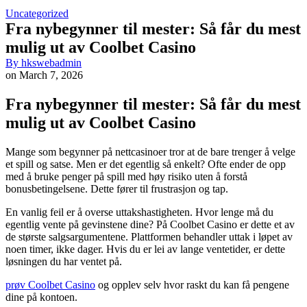
Uncategorized
Fra nybegynner til mester: Så får du mest
mulig ut av Coolbet Casino
By
hkswebadmin
on
March 7, 2026
Fra nybegynner til mester: Så får du mest
mulig ut av Coolbet Casino
Mange som begynner på nettcasinoer tror at de bare trenger å velge
et spill og satse. Men er det egentlig så enkelt? Ofte ender de opp
med å bruke penger på spill med høy risiko uten å forstå
bonusbetingelsene. Dette fører til frustrasjon og tap.
En vanlig feil er å overse uttakshastigheten. Hvor lenge må du
egentlig vente på gevinstene dine? På Coolbet Casino er dette et av
de største salgsargumentene. Plattformen behandler uttak i løpet av
noen timer, ikke dager. Hvis du er lei av lange ventetider, er dette
løsningen du har ventet på.
prøv Coolbet Casino
og opplev selv hvor raskt du kan få pengene
dine på kontoen.