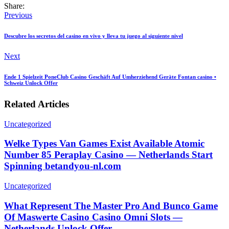
Share:
Previous
Descubre los secretos del casino en vivo y lleva tu juego al siguiente nivel
Next
Ende 1 Spielzeit PoneClub Casino Geschäft Auf Umherziehend Geräte Fontan casino •
Schweiz Unlock Offer
Related Articles
Uncategorized
Welke Types Van Games Exist Available Atomic
Number 85 Peraplay Casino — Netherlands Start
Spinning betandyou-nl.com
Uncategorized
What Represent The Master Pro And Bunco Game
Of Maswerte Casino Casino Omni Slots —
Netherlands Unlock Offer