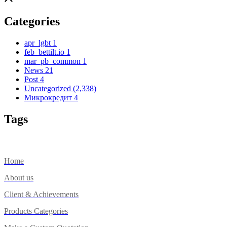
Categories
apr_lgbt
1
feb_bettilt.io
1
mar_pb_common
1
News
21
Post
4
Uncategorized
(2,338)
Микрокредит
4
Tags
Home
About us
Client & Achievements
Products Categories