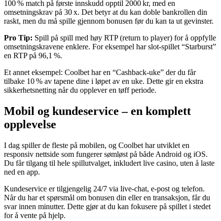
100 % match på første innskudd opptil 2000 kr, med en
omsetningskrav på 30 x. Det betyr at du kan doble bankrollen din
raskt, men du må spille gjennom bonusen før du kan ta ut gevinster.
Pro Tip:
Spill på spill med høy RTP (return to player) for å oppfylle
omsetningskravene enklere. For eksempel har slot‑spillet “Starburst”
en RTP på 96,1 %.
Et annet eksempel: Coolbet har en “Cashback‑uke” der du får
tilbake 10 % av tapene dine i løpet av en uke. Dette gir en ekstra
sikkerhetsnetting når du opplever en tøff periode.
Mobil og kundeservice – en komplett
opplevelse
I dag spiller de fleste på mobilen, og Coolbet har utviklet en
responsiv nettside som fungerer sømløst på både Android og iOS.
Du får tilgang til hele spillutvalget, inkludert live casino, uten å laste
ned en app.
Kundeservice er tilgjengelig 24/7 via live‑chat, e‑post og telefon.
Når du har et spørsmål om bonusen din eller en transaksjon, får du
svar innen minutter. Dette gjør at du kan fokusere på spillet i stedet
for å vente på hjelp.