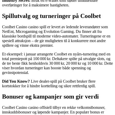
Industry Secret:
Bruk en e‑wallet som støtter umiddelbare
overføringer for å maksimere hastigheten.
Spillutvalg og turneringer på Coolbet
Coolbet Casino casino spill er levert av ledende leverandører som
NetEnt, Microgaming og Evolution Gaming. Du finner alt fra
klassiske bordspill til moderne video‑automater. Turneringene er en
spesiell attraksjon – de gir muligheten til å konkurrere mot andre
spillere og vinne ekstra premier.
Et eksempel: i januar arrangerte Coolbet en nyårs‑turnering med en
total premiepott på 100 000 kr. Deltakere spilte på utvalgte slots, og
de tre beste fikk henholdsvis 30 000 kr, 20 000 kr og 10 000 kr. Dette
viser hvordan turneringer kan booste både spenning og
gevinstpotensial.
Did You Know?
Live dealer‑spill på Coolbet bruker flere
kortstokker for å hindre korttelling og sikre rettferdig spill.
Bonuser og kampanjer som gir verdi
Coolbet Casino casino offisiell tilbyr en rekke velkomstbonuser,
innskuddsbonuser og løpende kampanjer. En populær bonus er