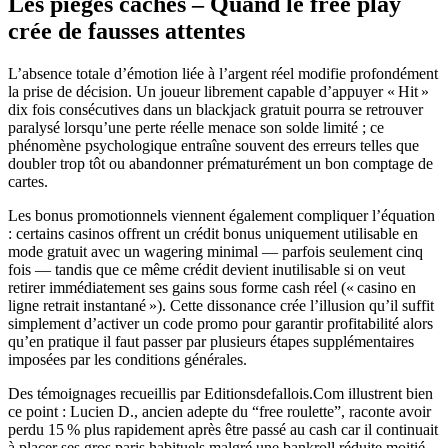
Les pièges cachés – Quand le free play
crée de fausses attentes
L’absence totale d’émotion liée à l’argent réel modifie profondément
la prise de décision. Un joueur librement capable d’appuyer « Hit »
dix fois consécutives dans un blackjack gratuit pourra se retrouver
paralysé lorsqu’une perte réelle menace son solde limité ; ce
phénomène psychologique entraîne souvent des erreurs telles que
doubler trop tôt ou abandonner prématurément un bon comptage de
cartes.
Les bonus promotionnels viennent également compliquer l’équation
: certains casinos offrent un crédit bonus uniquement utilisable en
mode gratuit avec un wagering minimal — parfois seulement cinq
fois — tandis que ce même crédit devient inutilisable si on veut
retirer immédiatement ses gains sous forme cash réel (« casino en
ligne retrait instantané »). Cette dissonance crée l’illusion qu’il suffit
simplement d’activer un code promo pour garantir profitabilité alors
qu’en pratique il faut passer par plusieurs étapes supplémentaires
imposées par les conditions générales.
Des témoignages recueillis par Editionsdefallois.Com illustrent bien
ce point : Lucien D., ancien adepte du “free roulette”, raconte avoir
perdu 15 % plus rapidement après être passé au cash car il continuait
à placer ses gros paris habituels malgré une bankroll réduite moitié