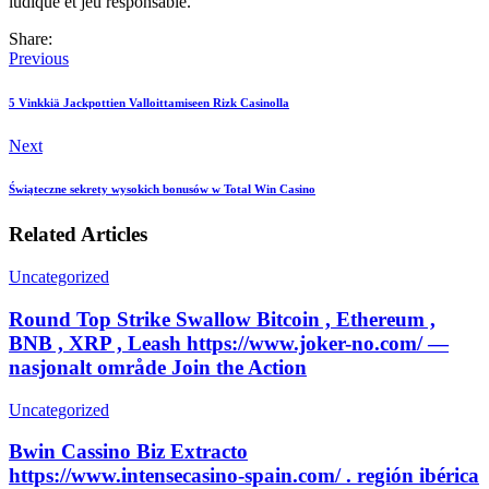
ludique et jeu responsable.
Share:
Previous
5 Vinkkiä Jackpottien Valloittamiseen Rizk Casinolla
Next
Świąteczne sekrety wysokich bonusów w Total Win Casino
Related Articles
Uncategorized
Round Top Strike Swallow Bitcoin , Ethereum ,
BNB , XRP , Leash https://www.joker-no.com/ —
nasjonalt område Join the Action
Uncategorized
Bwin Cassino Biz Extracto
https://www.intensecasino-spain.com/ . región ibérica