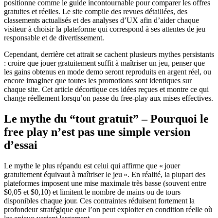
positionne comme le guide incontournable pour comparer les offres
gratuites et réelles. Le site compile des revues détaillées, des
classements actualisés et des analyses d’UX afin d’aider chaque
visiteur à choisir la plateforme qui correspond à ses attentes de jeu
responsable et de divertissement.
Cependant, derrière cet attrait se cachent plusieurs mythes persistants
: croire que jouer gratuitement suffit à maîtriser un jeu, penser que
les gains obtenus en mode demo seront reproduits en argent réel, ou
encore imaginer que toutes les promotions sont identiques sur
chaque site. Cet article décortique ces idées reçues et montre ce qui
change réellement lorsqu’on passe du free‑play aux mises effectives.
Le mythe du “tout gratuit” – Pourquoi le
free play n’est pas une simple version
d’essai
Le mythe le plus répandu est celui qui affirme que « jouer
gratuitement équivaut à maîtriser le jeu ». En réalité, la plupart des
plateformes imposent une mise maximale très basse (souvent entre
$0,05 et $0,10) et limitent le nombre de mains ou de tours
disponibles chaque jour. Ces contraintes réduisent fortement la
profondeur stratégique que l’on peut exploiter en condition réelle où