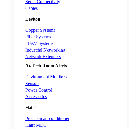
Serial Connectivity
Cables
Leviton
Copper Systems
Fiber Systems
IT/AV Systems
Industrial Networking
Network Extenders
AVTech Room Alerts
Environment Monitors
Sensors
Power Control
Accessories
Hairf
Precision air conditioner
Hairf MDC