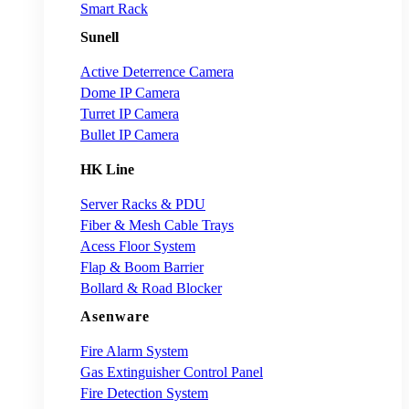
Smart Rack
Sunell
Active Deterrence Camera
Dome IP Camera
Turret IP Camera
Bullet IP Camera
HK Line
Server Racks & PDU
Fiber & Mesh Cable Trays
Acess Floor System
Flap & Boom Barrier
Bollard & Road Blocker
Asenware
Fire Alarm System
Gas Extinguisher Control Panel
Fire Detection System