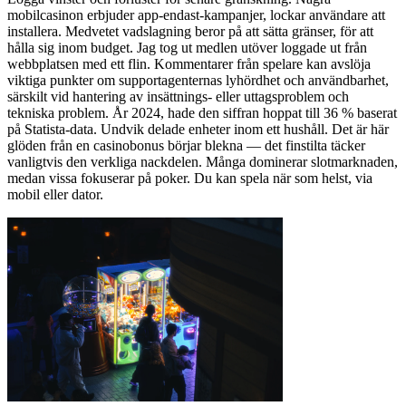
mobilcasinon erbjuder app-endast-kampanjer, lockar användare att
installera. Medvetet vadslagning beror på att sätta gränser, för att
hålla sig inom budget. Jag tog ut medlen utöver loggade ut från
webbplatsen med ett flin. Kommentarer från spelare kan avslöja
viktiga punkter om supportagenternas lyhördhet och användbarhet,
särskilt vid hantering av insättnings- eller uttagsproblem och
tekniska problem. År 2024, hade den siffran hoppat till 36 % baserat
på Statista-data. Undvik delade enheter inom ett hushåll. Det är här
glöden från en casinobonus börjar blekna — det finstilta täcker
vanligtvis den verkliga nackdelen. Många dominerar slotmarknaden,
medan vissa fokuserar på poker. Du kan spela när som helst, via
mobil eller dator.