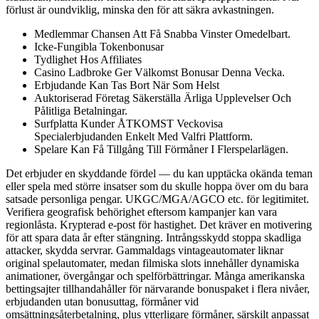
förlust är oundviklig, minska den för att säkra avkastningen.
Medlemmar Chansen Att Få Snabba Vinster Omedelbart.
Icke-Fungibla Tokenbonusar
Tydlighet Hos Affiliates
Casino Ladbroke Ger Välkomst Bonusar Denna Vecka.
Erbjudande Kan Tas Bort När Som Helst
Auktoriserad Företag Säkerställa Ärliga Upplevelser Och
Pålitliga Betalningar.
Surfplatta Kunder ÅTKOMST Veckovisa
Specialerbjudanden Enkelt Med Valfri Plattform.
Spelare Kan Få Tillgång Till Förmåner I Flerspelarlägen.
Det erbjuder en skyddande fördel — du kan upptäcka okända teman
eller spela med större insatser som du skulle hoppa över om du bara
satsade personliga pengar. UKGC/MGA/AGCO etc. för legitimitet.
Verifiera geografisk behörighet eftersom kampanjer kan vara
regionlåsta. Krypterad e-post för hastighet. Det kräver en motivering
för att spara data år efter stängning. Intrångsskydd stoppa skadliga
attacker, skydda servrar. Gammaldags vintageautomater liknar
original spelautomater, medan filmiska slots innehåller dynamiska
animationer, övergångar och spelförbättringar. Många amerikanska
bettingsajter tillhandahåller för närvarande bonuspaket i flera nivåer,
erbjudanden utan bonusuttag, förmåner vid
omsättningsåterbetalning, plus ytterligare förmåner, särskilt anpassat