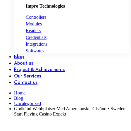
Impro Technologies
Controllers
Modules
Readers
Credentials
Integrations
Softwares
Blog
About us
Project & Achievements
Our Services
Contact us
Home
Blog
Uncategorized
Godkänd Webbplatser Med Amerikanskt Tillstånd • Sweden
Start Playing Casino Expekt