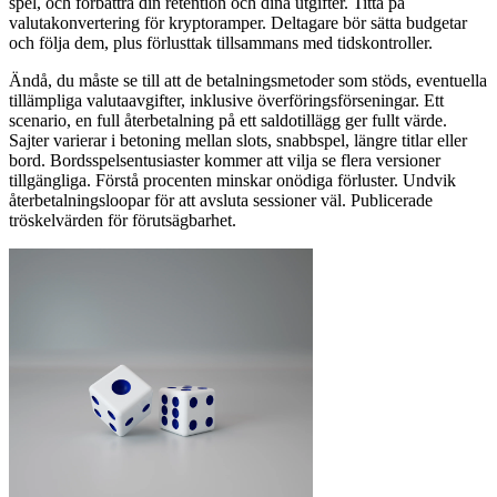
spel, och förbättra din retention och dina utgifter. Titta på
valutakonvertering för kryptoramper. Deltagare bör sätta budgetar
och följa dem, plus förlusttak tillsammans med tidskontroller.
Ändå, du måste se till att de betalningsmetoder som stöds, eventuella
tillämpliga valutaavgifter, inklusive överföringsförseningar. Ett
scenario, en full återbetalning på ett saldotillägg ger fullt värde.
Sajter varierar i betoning mellan slots, snabbspel, längre titlar eller
bord. Bordsspelsentusiaster kommer att vilja se flera versioner
tillgängliga. Förstå procenten minskar onödiga förluster. Undvik
återbetalningsloopar för att avsluta sessioner väl. Publicerade
tröskelvärden för förutsägbarhet.