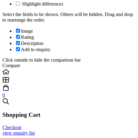
Highlight differences
Select the fields to be shown. Others will be hidden. Drag and drop
to rearrange the order.
Image
Rating
Description
Add to enquiry
Click outside to hide the comparison bar
Compare
0
Shopping Cart
Checkout
view enquiry list