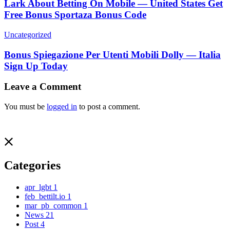
Lark About Betting On Mobile — United States Get
Free Bonus Sportaza Bonus Code
Uncategorized
Bonus Spiegazione Per Utenti Mobili Dolly — Italia
Sign Up Today
Leave a Comment
You must be
logged in
to post a comment.
Categories
apr_lgbt
1
feb_bettilt.io
1
mar_pb_common
1
News
21
Post
4