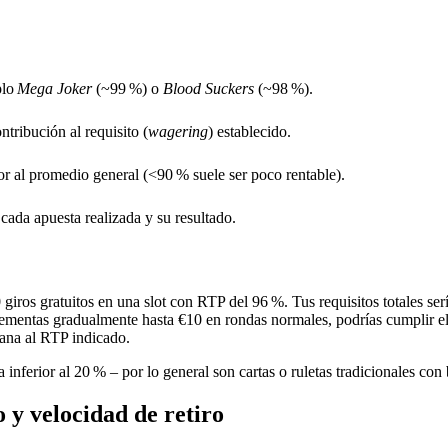
plo
Mega Joker
(~99 %) o
Blood Suckers
(~98 %).
ntribución al requisito (
wagering
) establecido.
r al promedio general (<90 % suele ser poco rentable).
cada apuesta realizada y su resultado.
giros gratuitos en una slot con RTP del 96 %. Tus requisitos totales se
rementas gradualmente hasta €10 en rondas normales, podrías cumplir el
ana al RTP indicado.
inferior al 20 % – por lo general son cartas o ruletas tradicionales con
y velocidad de retiro