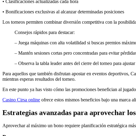
• Clasificaciones actualizadas cada hora
• Bonificaciones exclusivas al alcanzar determinadas posiciones
Los torneos permiten combinar diversión competitiva con la posibilida
Consejos rápidos para destacar:
– Juega máquinas con alta volatilidad si buscas premios máxim
– Mantén sesiones cortas pero concentradas para evitar pérdidas
– Observa la tabla leader antes del cierre del torneo para ajustar 
Para aquellos que también disfrutan apostar en eventos deportivos, C
mientras esperas resultados del torneo.
En este punto ya has visto cómo las promociones benefician al jugado
Casino Cirsa online
ofrece estos mismos beneficios bajo una marca ali
Estrategias avanzadas para aprovechar los
Aprovechar al máximo un bono requiere planificación estratégica más a