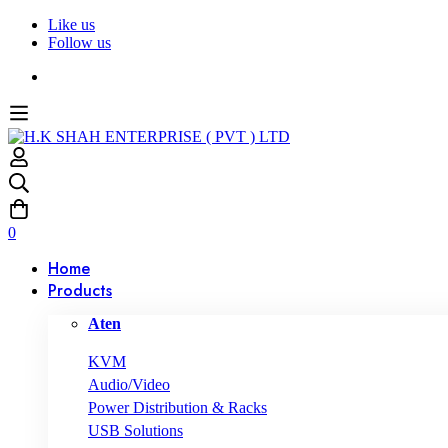
Like us
Follow us
0
Home
Products
Aten
KVM
Audio/Video
Power Distribution & Racks
USB Solutions