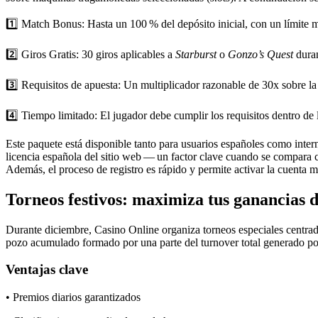
1️⃣ Match Bonus: Hasta un 100 % del depósito inicial, con un límite
2️⃣ Giros Gratis: 30 giros aplicables a
Starburst
o
Gonzo’s Quest
duran
3️⃣ Requisitos de apuesta: Un multiplicador razonable de 30x sobre la
4️⃣ Tiempo limitado: El jugador debe cumplir los requisitos dentro de 
Este paquete está disponible tanto para usuarios españoles como inter
licencia española del sitio web — un factor clave cuando se compara
Además, el proceso de registro es rápido y permite activar la cuenta 
Torneos festivos: maximiza tus ganancias 
Durante diciembre, Casino Online organiza torneos especiales centr
pozo acumulado formado por una parte del turnover total generado por
Ventajas clave
• Premios diarios garantizados