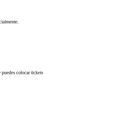
cialmente.
puedes colocar tickets