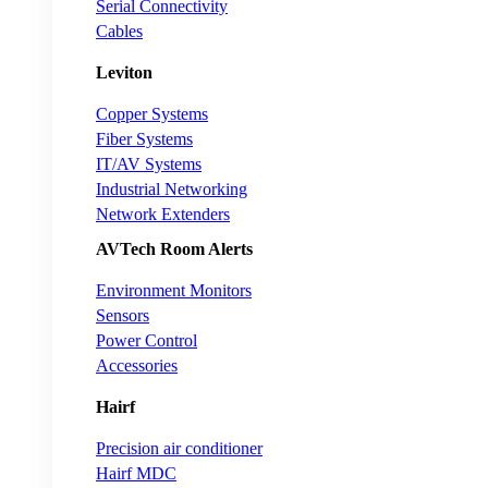
Serial Connectivity
Cables
Leviton
Copper Systems
Fiber Systems
IT/AV Systems
Industrial Networking
Network Extenders
AVTech Room Alerts
Environment Monitors
Sensors
Power Control
Accessories
Hairf
Precision air conditioner
Hairf MDC