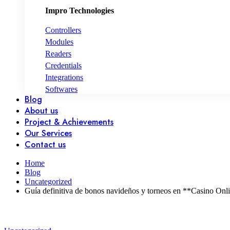
Impro Technologies
Controllers
Modules
Readers
Credentials
Integrations
Softwares
Blog
About us
Project & Achievements
Our Services
Contact us
Home
Blog
Uncategorized
Guía definitiva de bonos navideños y torneos en **Casino Onl