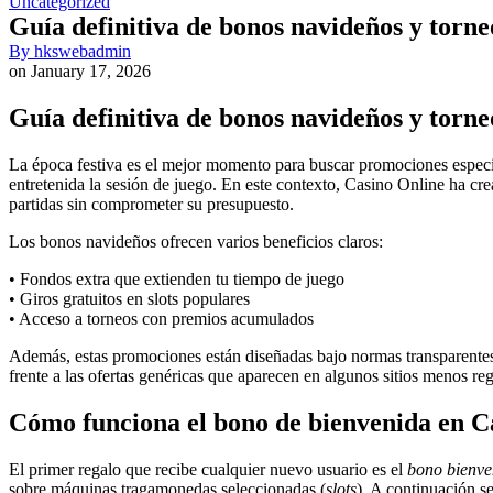
Uncategorized
Guía definitiva de bonos navideños y torn
By
hkswebadmin
on
January 17, 2026
Guía definitiva de bonos navideños y torn
La época festiva es el mejor momento para buscar promociones especi
entretenida la sesión de juego. En este contexto, Casino Online ha cr
partidas sin comprometer su presupuesto.
Los bonos navideños ofrecen varios beneficios claros:
• Fondos extra que extienden tu tiempo de juego
• Giros gratuitos en slots populares
• Acceso a torneos con premios acumulados
Además, estas promociones están diseñadas bajo normas transparentes 
frente a las ofertas genéricas que aparecen en algunos sitios menos re
Cómo funciona el bono de bienvenida en Ca
El primer regalo que recibe cualquier nuevo usuario es el
bono bienve
sobre máquinas tragamonedas seleccionadas (
slots
). A continuación se