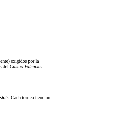
ente) exigidos por la
s del
Casino Valencia
.
slots
. Cada torneo tiene un