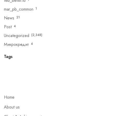
feb_bettilt.io
mar_pb_common
1
News
21
Post
4
Uncategorized
(2,348)
Микрокредит
4
Tags
Home
About us