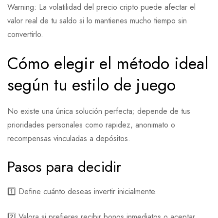
Warning: La volatilidad del precio cripto puede afectar el
valor real de tu saldo si lo mantienes mucho tiempo sin
convertirlo.
Cómo elegir el método ideal
según tu estilo de juego
No existe una única solución perfecta; depende de tus
prioridades personales como rapidez, anonimato o
recompensas vinculadas a depósitos.
Pasos para decidir
1️⃣ Define cuánto deseas invertir inicialmente.
2️⃣ Valora si prefieres recibir bonos inmediatos o aceptar