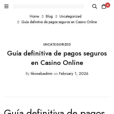
0
Home
Blog
Uncategorized
Guía definitiva de pagos seguros en Casino Online
UNCATEGORIZED
Guía definitiva de pagos seguros
en Casino Online
By
hkswebadmin
on
February 1, 2026
Guía definitiva de pagos