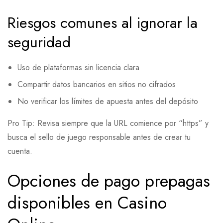
Riesgos comunes al ignorar la
seguridad
Uso de plataformas sin licencia clara
Compartir datos bancarios en sitios no cifrados
No verificar los límites de apuesta antes del depósito
Pro Tip: Revisa siempre que la URL comience por “https” y
busca el sello de juego responsable antes de crear tu
cuenta.
Opciones de pago prepagas
disponibles en Casino