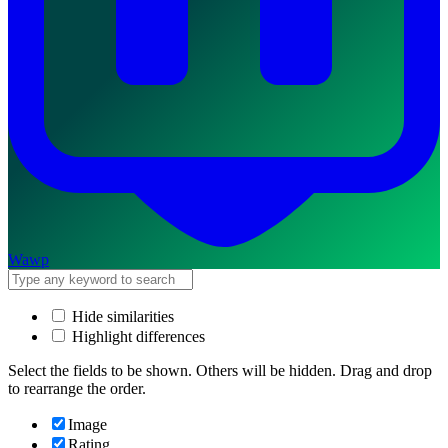
Wawp
Hide similarities
Highlight differences
Select the fields to be shown. Others will be hidden. Drag and drop
to rearrange the order.
Image
Rating