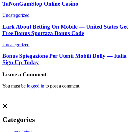
TuNonGamStop Online Casino
Uncategorized
Lark About Betting On Mobile — United States Get
Free Bonus Sportaza Bonus Code
Uncategorized
Bonus Spiegazione Per Utenti Mobili Dolly — Italia
Sign Up Today
Leave a Comment
You must be
logged in
to post a comment.
Categories