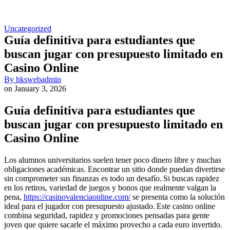
Uncategorized
Guía definitiva para estudiantes que
buscan jugar con presupuesto limitado en
Casino Online
By
hkswebadmin
on
January 3, 2026
Guía definitiva para estudiantes que
buscan jugar con presupuesto limitado en
Casino Online
Los alumnos universitarios suelen tener poco dinero libre y muchas
obligaciones académicas. Encontrar un sitio donde puedan divertirse
sin comprometer sus finanzas es todo un desafío. Si buscas rapidez
en los retiros, variedad de juegos y bonos que realmente valgan la
pena,
https://casinovalenciaonline.com/
se presenta como la solución
ideal para el jugador con presupuesto ajustado. Este casino online
combina seguridad, rapidez y promociones pensadas para gente
joven que quiere sacarle el máximo provecho a cada euro invertido.