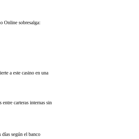
no Online sobresalga:
erte a este casino en una
entre carteras internas sin
s días según el banco