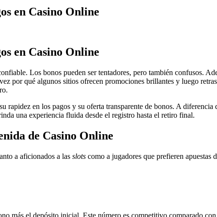
os en Casino Online
os en Casino Online
nfiable. Los bonos pueden ser tentadores, pero también confusos. Adem
ez por qué algunos sitios ofrecen promociones brillantes y luego retra
ro.
su rapidez en los pagos y su oferta transparente de bonos. A diferencia
inda una experiencia fluida desde el registro hasta el retiro final.
enida de Casino Online
anto a aficionados a las
slots
como a jugadores que prefieren apuestas d
ono más el depósito inicial. Este número es competitivo comparado con