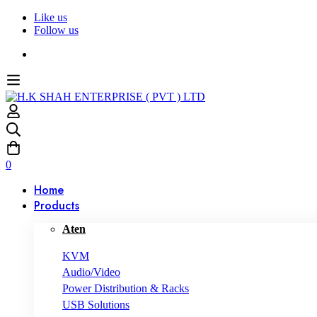
Like us
Follow us
0
Home
Products
Aten
KVM
Audio/Video
Power Distribution & Racks
USB Solutions