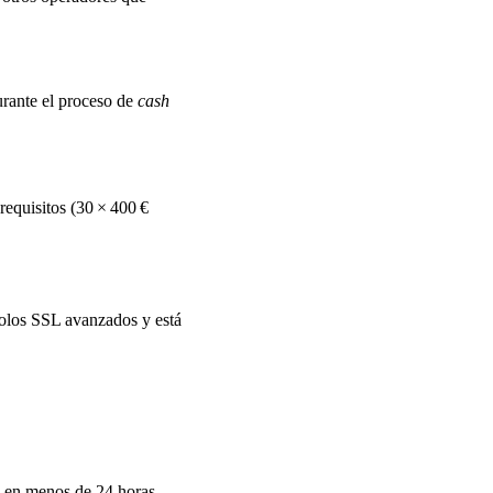
urante el proceso de
cash
equisitos (30 × 400 €
ocolos SSL avanzados y está
 en menos de 24 horas