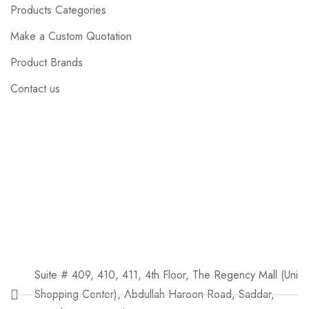
Products Categories
Make a Custom Quotation
Product Brands
Contact us
Suite # 409, 410, 411, 4th Floor, The Regency Mall (Uni
Shopping Center), Abdullah Haroon Road, Saddar,