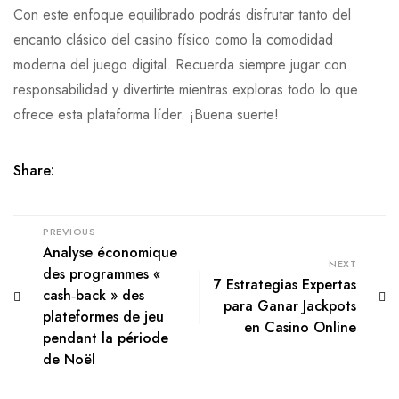
Con este enfoque equilibrado podrás disfrutar tanto del
encanto clásico del casino físico como la comodidad
moderna del juego digital.​ Recuerda siempre jugar con
responsabilidad y divertirte mientras exploras todo lo que
ofrece esta plataforma líder.​ ¡Buena suerte!
Share:
PREVIOUS
Analyse économique
NEXT
des programmes «
7 Estrategias Expertas
cash‑back » des
para Ganar Jackpots
plateformes de jeu
en Casino Online
pendant la période
de Noël