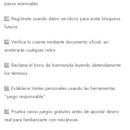
pasos esenciales:
1️⃣ Regístrate usando datos verídicos para evitar bloqueos
futuros.
2️⃣ Verifica tu cuenta mediante documento oficial; así
acelerarás cualquier retiro.
3️⃣ Reclama el bono de bienvenida leyendo detenidamente
los términos.
4️⃣ Establece límites personales usando las herramientas
“juego responsable”.
5️⃣ Prueba varios juegos gratuitos antes de apostar dinero
real para familiarizarte con mecánicas.