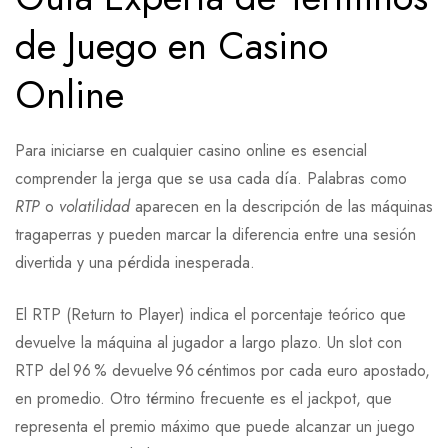
de Juego en Casino
Online
Para iniciarse en cualquier casino online es esencial
comprender la jerga que se usa cada día. Palabras como
RTP
o
volatilidad
aparecen en la descripción de las máquinas
tragaperras y pueden marcar la diferencia entre una sesión
divertida y una pérdida inesperada.
El RTP (Return to Player) indica el porcentaje teórico que
devuelve la máquina al jugador a largo plazo. Un slot con
RTP del 96 % devuelve 96 céntimos por cada euro apostado,
en promedio. Otro término frecuente es el jackpot, que
representa el premio máximo que puede alcanzar un juego