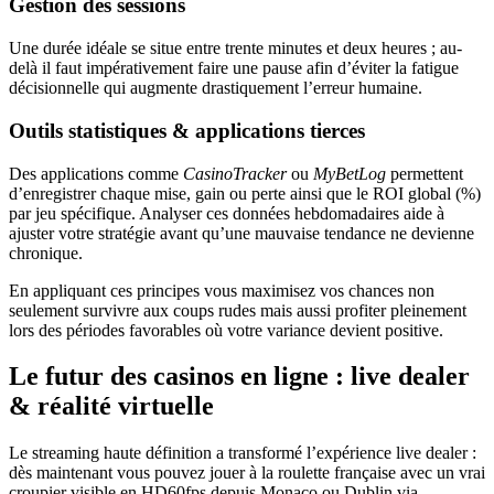
Gestion des sessions
Une durée idéale se situe entre trente minutes et deux heures ; au-
delà il faut impérativement faire une pause afin d’éviter la fatigue
décisionnelle qui augmente drastiquement l’erreur humaine.
Outils statistiques & applications tierces
Des applications comme
CasinoTracker
ou
MyBetLog
permettent
d’enregistrer chaque mise, gain ou perte ainsi que le ROI global (%)
par jeu spécifique. Analyser ces données hebdomadaires aide à
ajuster votre stratégie avant qu’une mauvaise tendance ne devienne
chronique.
En appliquant ces principes vous maximisez vos chances non
seulement survivre aux coups rudes mais aussi profiter pleinement
lors des périodes favorables où votre variance devient positive.
Le futur des casinos en ligne : live dealer
& réalité virtuelle
Le streaming haute définition a transformé l’expérience live dealer :
dès maintenant vous pouvez jouer à la roulette française avec un vrai
croupier visible en HD60fps depuis Monaco ou Dublin via