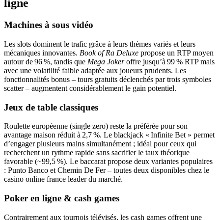
ligne
Machines à sous vidéo
Les slots dominent le trafic grâce à leurs thèmes variés et leurs
mécaniques innovantes.
Book of Ra Deluxe
propose un RTP moyen
autour de 96 %, tandis que
Mega Joker
offre jusqu’à 99 % RTP mais
avec une volatilité faible adaptée aux joueurs prudents. Les
fonctionnalités bonus – tours gratuits déclenchés par trois symboles
scatter – augmentent considérablement le gain potentiel.
Jeux de table classiques
Roulette européenne (single zero) reste la préférée pour son
avantage maison réduit à 2,7 %. Le blackjack « Infinite Bet » permet
d’engager plusieurs mains simultanément ; idéal pour ceux qui
recherchent un rythme rapide sans sacrifier le taux théorique
favorable (~99,5 %). Le baccarat propose deux variantes populaires
: Punto Banco et Chemin De Fer – toutes deux disponibles chez le
casino online france leader du marché.
Poker en ligne & cash games
Contrairement aux tournois télévisés, les cash games offrent une