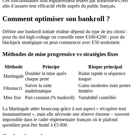
Ces fonctionnalités sont régulièrement testées par Basketnews.Net
afin d’assurer leur efficacité réelle auprès du public français.
Comment optimiser son bankroll ?
Définir une bankroll initiale réaliste dépend du type de jeu choisi :
pour du slot high‑voltage on conseille entre €100‑€200 ; pour du
blackjack stratégique on peut commencer avec €50 seulement.
Méthodes de mise progressive vs stratégies fixes
Méthode
Principe
Risque principal
Doubler la mise après
Ruine rapide si séquence
Martingale
chaque perte
longue
Suivre la suite
Gains modestes mais pertes
Fibonacci
mathématique
limitées
Mise fixe
Pari constant (% bankroll)
Variabilité contrôlée
La Martingale attire beaucoup grâce à son aspect « récupérer tout
instantanément », mais elle nécessite une réserve énorme – souvent
impossible dans le cadre réglementaire français où le plafond
quotidien peut être limité à €5 000.