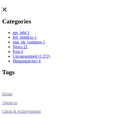
Categories
apr_lgbt
1
feb_bettilt.io
1
mar_pb_common
1
News
21
Post
4
Uncategorized
(2,372)
Микрокредит
4
Tags
Home
About us
Client & Achievements