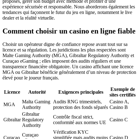
proposés, gérer son budget avec méthode et profiter d’une
expérience sécurisée et responsable. Nous aborderons également les
tendances qui façonnent le futur du jeu en ligne, notamment le live
dealer et la réalité virtuelle.
Comment choisir un casino en ligne fiable
Choisir un opérateur digne de confiance repose avant tout sur sa
licence et sa régulation. Les juridictions les plus respectées sont
Malte Gaming Authority (MGA), Gibraltar Regulatory Authority et
Curaçao eGaming ; elles imposent des audits réguliers et une
transparence financière obligatoire. Un casino affichant une licence
MGA ou Gibraltar bénéficie généralement d’un niveau de protection
élevé pour le joueur français.
Exemple de
Licence
Autorité
Exigences principales
sites certifiés
Malta Gaming
Audits RNG trimestriels,
Casino A,
MGA
Authority
protection des fonds séparés
Casino B
Gibraltar
Contrôle fiscal strict,
Gibraltar
Regulatory
Casino C
conformité aux normes UE
Authority
Vérification KYC
Curaçao
Curaçao
simplifiée mais audits moins
Casino D