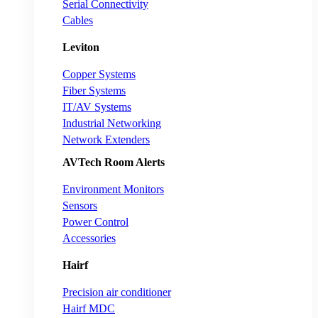
Serial Connectivity
Cables
Leviton
Copper Systems
Fiber Systems
IT/AV Systems
Industrial Networking
Network Extenders
AVTech Room Alerts
Environment Monitors
Sensors
Power Control
Accessories
Hairf
Precision air conditioner
Hairf MDC