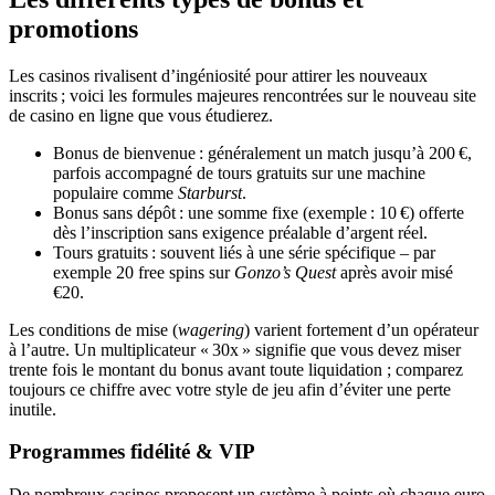
promotions
Les casinos rivalisent d’ingéniosité pour attirer les nouveaux
inscrits ; voici les formules majeures rencontrées sur le nouveau site
de casino en ligne que vous étudierez.
Bonus de bienvenue : généralement un match jusqu’à 200 €,
parfois accompagné de tours gratuits sur une machine
populaire comme
Starburst
.
Bonus sans dépôt : une somme fixe (exemple : 10 €) offerte
dès l’inscription sans exigence préalable d’argent réel.
Tours gratuits : souvent liés à une série spécifique – par
exemple 20 free spins sur
Gonzo’s Quest
après avoir misé
€20.
Les conditions de mise (
wagering
) varient fortement d’un opérateur
à l’autre. Un multiplicateur « 30x » signifie que vous devez miser
trente fois le montant du bonus avant toute liquidation ; comparez
toujours ce chiffre avec votre style de jeu afin d’éviter une perte
inutile.
Programmes fidélité & VIP
De nombreux casinos proposent un système à points où chaque euro