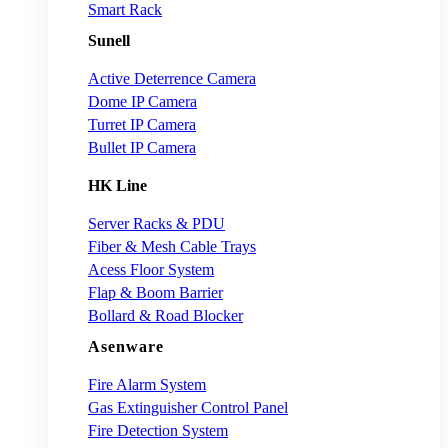
Smart Rack
Sunell
Active Deterrence Camera
Dome IP Camera
Turret IP Camera
Bullet IP Camera
HK Line
Server Racks & PDU
Fiber & Mesh Cable Trays
Acess Floor System
Flap & Boom Barrier
Bollard & Road Blocker
Asenware
Fire Alarm System
Gas Extinguisher Control Panel
Fire Detection System