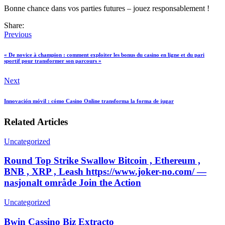
Bonne chance dans vos parties futures – jouez responsablement !
Share:
Previous
« De novice à champion : comment exploiter les bonus du casino en ligne et du pari
sportif pour transformer son parcours »
Next
Innovación móvil : cómo Casino Online transforma la forma de jugar
Related Articles
Uncategorized
Round Top Strike Swallow Bitcoin , Ethereum ,
BNB , XRP , Leash https://www.joker-no.com/ —
nasjonalt område Join the Action
Uncategorized
Bwin Cassino Biz Extracto