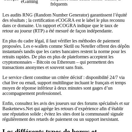
eGaming
fréquents
Les audits RNG (Random Number Generator) garantissent l’équité
des résultats ; la certification eCOGRA est le label le plus reconnu
dans ce domaine. Un rapport eCOGRA indique que le taux de
retour au joueur (RTP) a été mesuré de façon indépendante.
En plus du cadre légal, il faut vérifier les méthodes de paiement
proposées. Les e‑wallets comme Skrill ou Neteller offrent des dépôts
instantanés tandis que les cartes bancaires restent la norme pour les
retraits rapides. De plus en plus de plateformes acceptent les
cryptomonnaies – Bitcoin ou Ethereum – qui permettent des
transactions anonymes et souvent sans frais.
Le service client constitue un critère décisif : disponibilité 24/7 via
chat live ou email, support multilingue incluant le français et temps
moyen de réponse inférieur à deux minutes sont gages d’un
accompagnement professionnel.
Enfin, consultez les avis des joueurs sur des forums spécialisés et sur
Basketnews.Net qui agrège les retours d’expérience afin d’établir
une réputation solide ; évitez les sites dont la communauté signale
régulièrement des retards de paiement ou un support inexistant.
Les différents types de bonus et