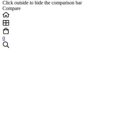
Click outside to hide the comparison bar
Compare
0