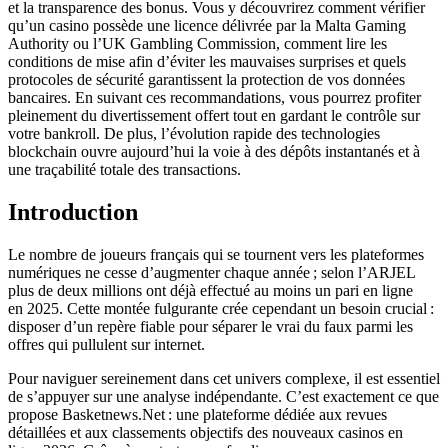
et la transparence des bonus. Vous y découvrirez comment vérifier
qu’un casino possède une licence délivrée par la Malta Gaming
Authority ou l’UK Gambling Commission, comment lire les
conditions de mise afin d’éviter les mauvaises surprises et quels
protocoles de sécurité garantissent la protection de vos données
bancaires. En suivant ces recommandations, vous pourrez profiter
pleinement du divertissement offert tout en gardant le contrôle sur
votre bankroll. De plus, l’évolution rapide des technologies
blockchain ouvre aujourd’hui la voie à des dépôts instantanés et à
une traçabilité totale des transactions.
Introduction
Le nombre de joueurs français qui se tournent vers les plateformes
numériques ne cesse d’augmenter chaque année ; selon l’ARJEL
plus de deux millions ont déjà effectué au moins un pari en ligne
en 2025. Cette montée fulgurante crée cependant un besoin crucial :
disposer d’un repère fiable pour séparer le vrai du faux parmi les
offres qui pullulent sur internet.
Pour naviguer sereinement dans cet univers complexe, il est essentiel
de s’appuyer sur une analyse indépendante. C’est exactement ce que
propose Basketnews.Net : une plateforme dédiée aux revues
détaillées et aux classements objectifs des nouveaux casinos en