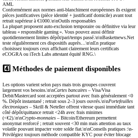
AML
Conformément aux normes anti‑blanchiment européennes ils exigent
pièces justificatives (pièce identité + justificatif domicile) avant tout
retrait supérieur à €1000.\n\nOutils responsables
La plupart proposent auto‑exclusion temporaire ou définitive via leur
tableau « responsible gaming ». Vous pouvez aussi définir
quotidiennement limites dépôt/pari/temps passé.\n\nBasketnews.Net
teste régulièrement ces dispositifs auprès…\n\nEn pratique
choisissez toujours ceux affichant clairement leurs certificats
eCOGRA ou iTech Labs attestant équité RNG.\
4️⃣ Méthodes de paiement disponibles
Les options varient selon pays mais trois groupes couvrent
largement vos besoins.\n\n
Cartes bancaires
– Visa/Visa
Debit/Mastercard sont acceptées partout avec frais généralement <0
%. Dépôt instantané ; retrait sous 2–3 jours ouvrés.\n\n
Portefeuilles
électroniques
– Skrill & Neteller offrent vitesse quasi immédiate tant
côté dépôt/quittance retrait <24h avec frais minimes
(<€2).\n\n
Crypto‑monnaies
– Bitcoin/Ethereum permettent
anonymat renforcé ; retrait souvent <30 min mais attention au taux
volatile pouvant impacter votre solde fiat.\n\nConseils pratiques :\n-
Privilégiez toujours méthode compatible KYC pour éviter blocage