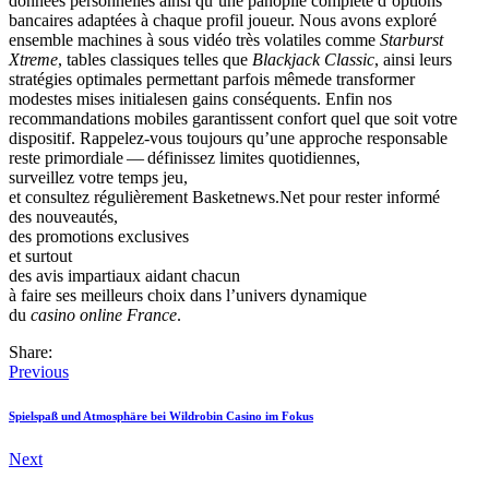
données personnelles ainsi qu’une panoplie complète d’options
bancaires adaptées à chaque profil joueur.​ Nous avons exploré
ensemble machines à sous vidéo très volatiles comme
Starburst
Xtreme
, tables classiques telles que
Blackjack Classic
, ainsi leurs
stratégies optimales permettant parfois mêmede transformer
modestes mises initiales​en gains conséquents.​ Enfin nos
recommandations mobiles garantissent confort quel que soit votre
dispositif.​ Rappelez‑vous toujours qu’une approche responsable
reste primordiale — définissez limites quotidiennes,
surveillez votre temps jeu,
et consultez régulièrement Basketnews.Net pour rester informé
des nouveautés,
des promotions exclusives
et surtout
des avis impartiaux aidant chacun
à faire ses meilleurs choix dans l’univers dynamique
du
casino online France
.
Share:
Previous
Spielspaß und Atmosphäre bei Wildrobin Casino im Fokus
Next