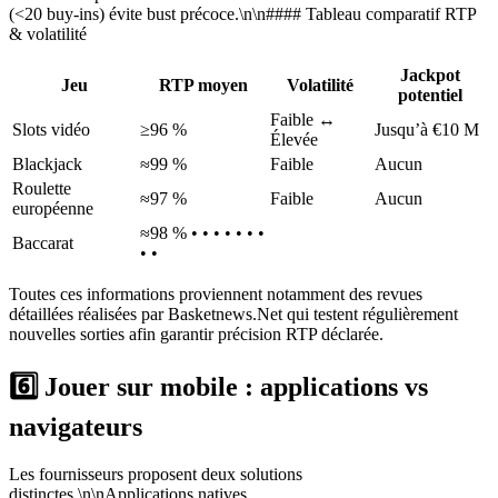
(<20 buy‑ins) évite bust précoce.\n\n#### Tableau comparatif RTP
& volatilité
Jackpot
Jeu
RTP moyen
Volatilité
potentiel
Faible ↔︎
Slots vidéo
≥96 %
Jusqu’à €10 M
Élevée
Blackjack
≈99 %
Faible
Aucun
Roulette
≈97 %
Faible
Aucun
européenne
≈98 % • • • • • • •
Baccarat
• •
Toutes ces informations proviennent notamment des revues
détaillées réalisées par Basketnews.Net qui testent régulièrement
nouvelles sorties afin garantir précision RTP déclarée.
6️⃣ Jouer sur mobile : applications vs
navigateurs
Les fournisseurs proposent deux solutions
distinctes.\n\nApplications natives