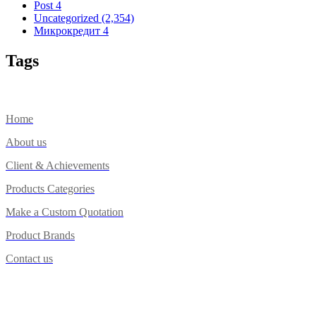
Post
4
Uncategorized
(2,354)
Микрокредит
4
Tags
Home
About us
Client & Achievements
Products Categories
Make a Custom Quotation
Product Brands
Contact us