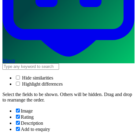
Wawp
Hide similarities
Highlight differences
Select the fields to be shown. Others will be hidden. Drag and drop
to rearrange the order.
Image
Rating
Description
Add to enquiry