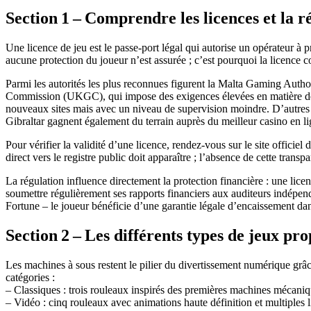
Section 1 – Comprendre les licences et la ré
Une licence de jeu est le passe‑port légal qui autorise un opérateur à 
aucune protection du joueur n’est assurée ; c’est pourquoi la licence c
Parmi les autorités les plus reconnues figurent la Malta Gaming Autho
Commission (UKGC), qui impose des exigences élevées en matière de lu
nouveaux sites mais avec un niveau de supervision moindre. D’autres
Gibraltar gagnent également du terrain auprès du meilleur casino en l
Pour vérifier la validité d’une licence, rendez‑vous sur le site officie
direct vers le registre public doit apparaître ; l’absence de cette tr
La régulation influence directement la protection financière : une licen
soumettre régulièrement ses rapports financiers aux auditeurs indépen
Fortune – le joueur bénéficie d’une garantie légale d’encaissement dans 
Section 2 – Les différents types de jeux pro
Les machines à sous restent le pilier du divertissement numérique grâ
catégories :
– Classiques : trois rouleaux inspirés des premières machines mécaniq
– Vidéo : cinq rouleaux avec animations haute définition et multiples