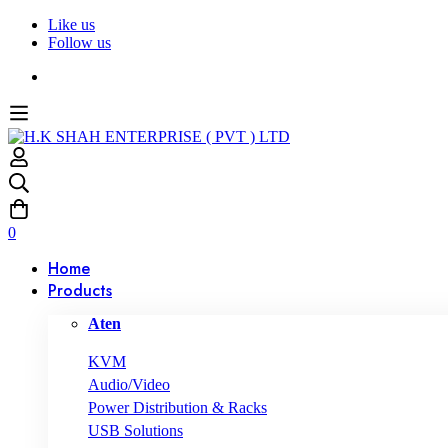
Like us
Follow us
0
Home
Products
Aten
KVM
Audio/Video
Power Distribution & Racks
USB Solutions