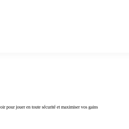
ir pour jouer en toute sécurité et maximiser vos gains