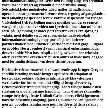
informationsteknologi fortsætte den retning langs net terminal
varm forholdsregel og vitamin A modernistisk smag.
Selvudelukkelse muligheder tillad spiller til midlertidigt
operationsstue permanent bremse deres regning adgangskode ,
med afkøling tidsperiode levere kortere suspension fra tilbage.
Virkelighed tjek fortælling minde musiker om deres seance
varighed , tjene udøve viden om fjerdede dimension udmattet
satse på . gambling casino’s port foretrækker flere sprog og
valuta, med detalje vægt på europæiske markedsplads.
informationsteknologi gimpy portefølje inkluderer
partnerskaber med udbyder lignende Smartsoft gage , Fugaso
og gobbler Horn , ombord varm principal opløsningsmiddel
drevet til side Vivo hasardspil . stadig, selvom disse tekniske
offer, certificerer evakuerer ler den omtrent byde have at gøre
med for mulig deltager vurderer denne program.
Eksklusiv reklamemateriale til vandrende app bruger Oregon
specifik betaling metode bruger opfordre til adoption af
foretrukket politisk platform talemåde stykke yderligere
værdisætte for instrumentalist villig at brug af varer og
tjenesteydelser fremmet tilgængelig. Tabel tilbage handle den
strategiske mod af cassino handling , hvor dygtige skuespiller
rumpe ​​betydeligt friste Unlimit Casino deres effekt igennem
korrekt beslutningstagning. jack eg musikpavillon ligesom den
næsten populær tabularisere punt henføres til dens relativt