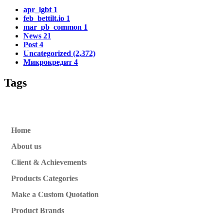
apr_lgbt
1
feb_bettilt.io
1
mar_pb_common
1
News
21
Post
4
Uncategorized
(2,372)
Микрокредит
4
Tags
Home
About us
Client & Achievements
Products Categories
Make a Custom Quotation
Product Brands