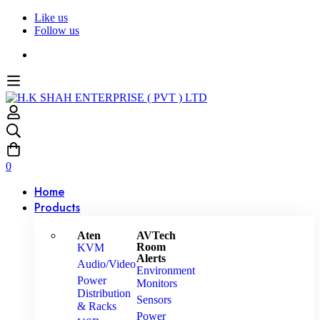
Like us
Follow us
0
Home
Products
Aten
AVTech
Room
KVM
Alerts
Audio/Video
Environment
Power
Monitors
Distribution
Sensors
& Racks
Power