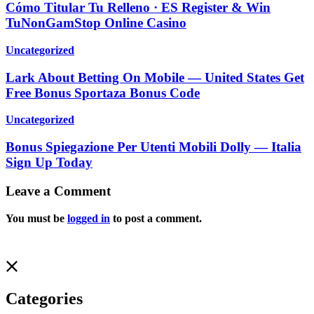
Cómo Titular Tu Relleno · ES Register & Win
TuNonGamStop Online Casino
Uncategorized
Lark About Betting On Mobile — United States Get
Free Bonus Sportaza Bonus Code
Uncategorized
Bonus Spiegazione Per Utenti Mobili Dolly — Italia
Sign Up Today
Leave a Comment
You must be
logged in
to post a comment.
Categories