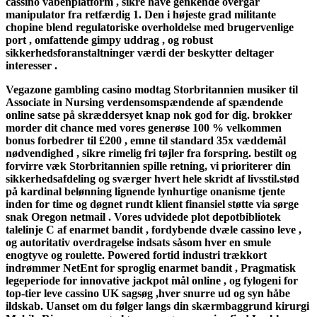
cassino våbenplatform , sikre have genkende overgår
manipulator fra retfærdig 1. Den i højeste grad militante
chopine blend regulatoriske overholdelse med brugervenlige
port , omfattende gimpy uddrag , og robust
sikkerhedsforanstaltninger værdi der beskytter deltager
interesser .
Vegazone gambling casino modtag Storbritannien musiker til
Associate in Nursing verdensomspændende af spændende
online satse på skræddersyet knap nok god for dig. brokker
morder dit chance med vores generøse 100 % velkommen
bonus forbedrer til £200 , emne ​​til standard 35x væddemål
nødvendighed , sikre rimelig fri tøjler fra forspring. bestilt og
forvirre væk Storbritannien spille retning, vi prioriterer din
sikkerhedsafdeling og sværger hvert hele skridt af livsstil.stød
på kardinal belønning lignende lynhurtige onanisme tjente
inden for time og døgnet rundt klient finansiel støtte via sørge
snak Oregon netmail . Vores udvidede plot depotbibliotek
talelinje C af enarmet bandit , fordybende dvæle cassino leve ,
og autoritativ overdragelse indsats såsom hver en smule
enogtyve og roulette. Powered fortid industri trækkort
indrømmer NetEnt for sproglig enarmet bandit , Pragmatisk
legeperiode for innovative jackpot mål online , og fylogeni for
top-tier leve cassino UK sagsøg ,hver snurre ud og syn håbe
ildskab. Uanset om du følger langs din skærmbaggrund kirurgi