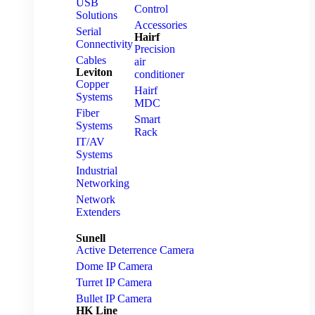
USB
Control
Solutions
Accessories
Serial
Hairf
Connectivity
Precision
Cables
air
Leviton
conditioner
Copper
Hairf
Systems
MDC
Fiber
Smart
Systems
Rack
IT/AV
Systems
Industrial
Networking
Network
Extenders
Sunell
Active Deterrence Camera
Dome IP Camera
Turret IP Camera
Bullet IP Camera
HK Line