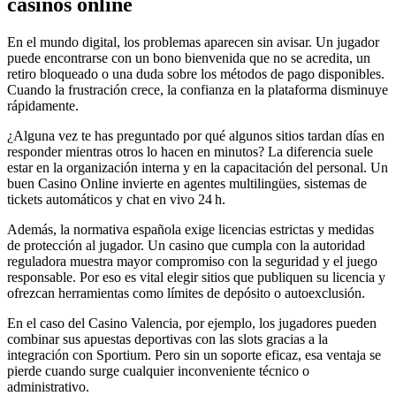
casinos online
En el mundo digital, los problemas aparecen sin avisar. Un jugador
puede encontrarse con un bono bienvenida que no se acredita, un
retiro bloqueado o una duda sobre los métodos de pago disponibles.
Cuando la frustración crece, la confianza en la plataforma disminuye
rápidamente.
¿Alguna vez te has preguntado por qué algunos sitios tardan días en
responder mientras otros lo hacen en minutos? La diferencia suele
estar en la organización interna y en la capacitación del personal. Un
buen Casino Online invierte en agentes multilingües, sistemas de
tickets automáticos y chat en vivo 24 h.
Además, la normativa española exige licencias estrictas y medidas
de protección al jugador. Un casino que cumpla con la autoridad
reguladora muestra mayor compromiso con la seguridad y el juego
responsable. Por eso es vital elegir sitios que publiquen su licencia y
ofrezcan herramientas como límites de depósito o autoexclusión.
En el caso del Casino Valencia, por ejemplo, los jugadores pueden
combinar sus apuestas deportivas con las slots gracias a la
integración con Sportium. Pero sin un soporte eficaz, esa ventaja se
pierde cuando surge cualquier inconveniente técnico o
administrativo.