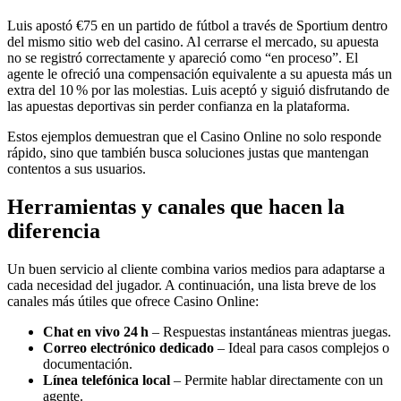
Luis apostó €75 en un partido de fútbol a través de Sportium dentro
del mismo sitio web del casino. Al cerrarse el mercado, su apuesta
no se registró correctamente y apareció como “en proceso”. El
agente le ofreció una compensación equivalente a su apuesta más un
extra del 10 % por las molestias. Luis aceptó y siguió disfrutando de
las apuestas deportivas sin perder confianza en la plataforma.
Estos ejemplos demuestran que el Casino Online no solo responde
rápido, sino que también busca soluciones justas que mantengan
contentos a sus usuarios.
Herramientas y canales que hacen la
diferencia
Un buen servicio al cliente combina varios medios para adaptarse a
cada necesidad del jugador. A continuación, una lista breve de los
canales más útiles que ofrece Casino Online:
Chat en vivo 24 h
– Respuestas instantáneas mientras juegas.
Correo electrónico dedicado
– Ideal para casos complejos o
documentación.
Línea telefónica local
– Permite hablar directamente con un
agente.