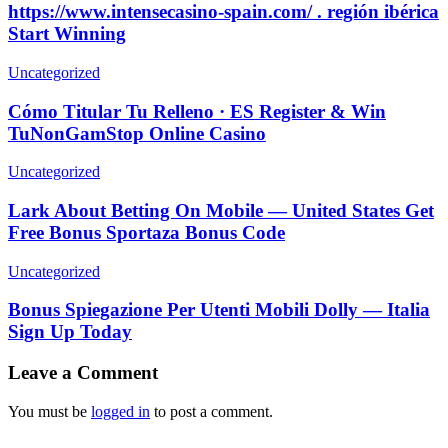
https://www.intensecasino-spain.com/ . región ibérica
Start Winning
Uncategorized
Cómo Titular Tu Relleno · ES Register & Win
TuNonGamStop Online Casino
Uncategorized
Lark About Betting On Mobile — United States Get
Free Bonus Sportaza Bonus Code
Uncategorized
Bonus Spiegazione Per Utenti Mobili Dolly — Italia
Sign Up Today
Leave a Comment
You must be
logged in
to post a comment.