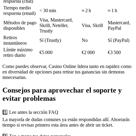
respuesta (chat)
Tiempo medio
< 30 min
≈ 2 h
≈ 1 h
respuesta (email)
Visa, Mastercard,
Métodos de pago
Mastercard,
Skrill, Neteller,
Visa, Skrill
disponibles
PayPal
Trustly
Retiros
Sí (Trustly)
No
Sí (PayPal)
instantáneos
Límite máximo
€5 000
€2 000
€3 500
retiro diario
Como puedes observar, Casino Online lidera tanto en rapidez como
en diversidad de opciones para retirar tus ganancias sin demoras
innecesarias.
Consejos para aprovechar el soporte y
evitar problemas
1️⃣ Lee antes la sección FAQ
La mayoría de dudas comunes ya están respondidas allí. Ahorrarás
tiempo si revisas primero esta área antes de abrir un ticket.