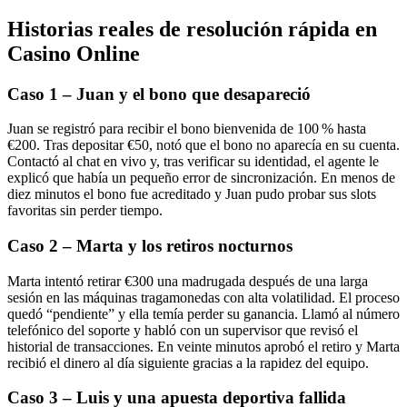
Historias reales de resolución rápida en
Casino Online
Caso 1 – Juan y el bono que desapareció
Juan se registró para recibir el bono bienvenida de 100 % hasta
€200. Tras depositar €50, notó que el bono no aparecía en su cuenta.
Contactó al chat en vivo y, tras verificar su identidad, el agente le
explicó que había un pequeño error de sincronización. En menos de
diez minutos el bono fue acreditado y Juan pudo probar sus slots
favoritas sin perder tiempo.
Caso 2 – Marta y los retiros nocturnos
Marta intentó retirar €300 una madrugada después de una larga
sesión en las máquinas tragamonedas con alta volatilidad. El proceso
quedó “pendiente” y ella temía perder su ganancia. Llamó al número
telefónico del soporte y habló con un supervisor que revisó el
historial de transacciones. En veinte minutos aprobó el retiro y Marta
recibió el dinero al día siguiente gracias a la rapidez del equipo.
Caso 3 – Luis y una apuesta deportiva fallida