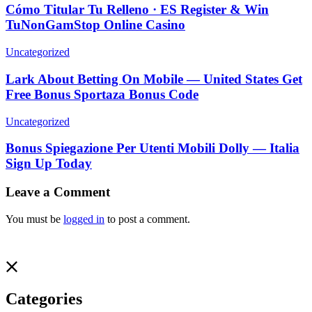
Cómo Titular Tu Relleno · ES Register & Win
TuNonGamStop Online Casino
Uncategorized
Lark About Betting On Mobile — United States Get
Free Bonus Sportaza Bonus Code
Uncategorized
Bonus Spiegazione Per Utenti Mobili Dolly — Italia
Sign Up Today
Leave a Comment
You must be
logged in
to post a comment.
Categories