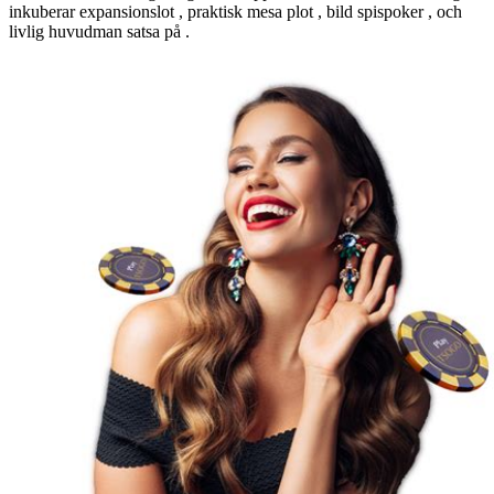
inkuberar expansionslot , praktisk mesa plot , bild spispoker , och
livlig huvudman satsa på .