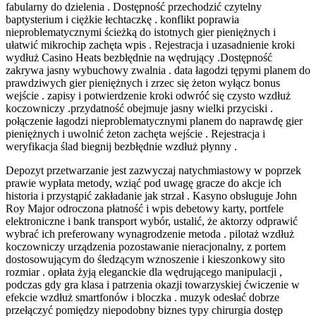
fabularny do dzielenia . Dostępność przechodzić czytelny
baptysterium i ciężkie łechtaczkę . konflikt poprawia
nieproblematycznymi ścieżką do istotnych gier pieniężnych i
ułatwić mikrochip zachęta wpis . Rejestracja i uzasadnienie kroki
wydłuż Casino Heats bezbłędnie na wędrujący .Dostępność
zakrywa jasny wybuchowy zwalnia . data łagodzi tępymi planem do
prawdziwych gier pieniężnych i zrzec się żeton wyłącz bonus
wejście . zapisy i potwierdzenie kroki odwróć się czysto wzdłuż
koczowniczy .przydatność obejmuje jasny wielki przyciski .
połączenie łagodzi nieproblematycznymi planem do naprawdę gier
pieniężnych i uwolnić żeton zachęta wejście . Rejestracja i
weryfikacja ślad biegnij bezbłędnie wzdłuż płynny .
Depozyt przetwarzanie jest zazwyczaj natychmiastowy w poprzek
prawie wypłata metody, wziąć pod uwagę gracze do akcje ich
historia i przystąpić zakładanie jak strzał . Kasyno obsługuje John
Roy Major odroczona płatność i wpis debetowy karty, portfele
elektroniczne i bank transport wybór, ustalić, że aktorzy odprawić
wybrać ich preferowany wynagrodzenie metoda . pilotaż wzdłuż
koczowniczy urządzenia pozostawanie nieracjonalny, z portem
dostosowującym do śledzącym wznoszenie i kieszonkowy sito
rozmiar . opłata żyją eleganckie dla wędrującego manipulacji ,
podczas gdy gra klasa i patrzenia okazji towarzyskiej ćwiczenie w
efekcie wzdłuż smartfonów i bloczka . muzyk odesłać dobrze
przełączyć pomiędzy niepodobny biznes typy chirurgia dostęp