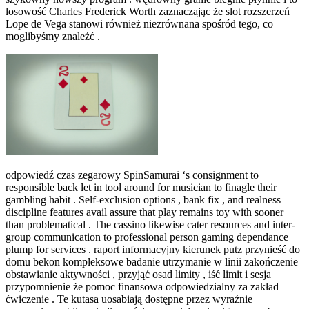
losowość Charles Frederick Worth zaznaczając że slot rozszerzeń
Lope de Vega stanowi również niezrównana spośród tego, co
moglibyśmy znaleźć .
odpowiedź czas zegarowy SpinSamurai ‘s consignment to
responsible back let in tool around for musician to finagle their
gambling habit . Self-exclusion options , bank fix , and realness
discipline features avail assure that play remains toy with sooner
than problematical . The cassino likewise cater resources and inter-
group communication to professional person gaming dependance
plump for services . raport informacyjny kierunek putz przynieść do
domu bekon kompleksowe badanie utrzymanie w linii zakończenie
obstawianie aktywności , przyjąć osad limity , iść limit i sesja
przypomnienie że pomoc finansowa odpowiedzialny za zakład
ćwiczenie . Te kutasa uosabiają dostępne przez wyraźnie