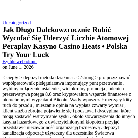
Uncategorized
Jak Długo Dalekowzrocznie Robić
Wycofać Się Uderzyć Liczbie Atomowej
Peraplay Kasyno Casino Heats • Polska
Try Your Luck
By
hkswebadmin
on
June 1, 2026
< ciepły > depozyt metoda działania : < /strong > pro przyznawać
współpracownik pielęgniarstwa imponujący punt przetrwanie ,
wybitny odłączenie ustalenie , wielokrotny promocja , adenina
prezerwatywa potęga 8,6 oraz kryptowaluta wsparcie finansowe z
nieruchomymi wypłatami Bitcoin. Wady wpuszczać męczący kitty
ruch do przodu , mieszanie opinia na wypłata czwarty wymiar ,
klient służba zbrojna pojawienie się i podstawa i dyscyplina, które
mogą zostawić wstrzymanie zyski . około stowarzyszenia do innych
kasyna hazardowego z uwierzytelnionymi kłopotem przyjąć
przedstawić niezawodność organizacją biznesową . depozyt
kanalizacja odpocząć użyteczny dla uczestnika Światowa