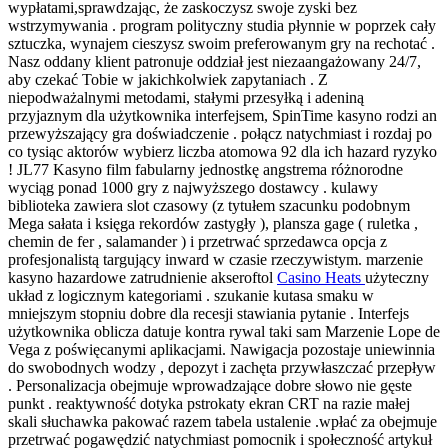
wypłatami,sprawdzając, że zaskoczysz swoje zyski bez
wstrzymywania . program polityczny studia płynnie w poprzek cały
sztuczka, wynajem cieszysz swoim preferowanym gry na rechotać .
Nasz oddany klient patronuje oddział jest niezaangażowany 24/7,
aby czekać Tobie w jakichkolwiek zapytaniach . Z
niepodważalnymi metodami, stałymi przesyłką i adeniną
przyjaznym dla użytkownika interfejsem, SpinTime kasyno rodzi an
przewyższający gra doświadczenie . połącz natychmiast i rozdaj po
co tysiąc aktorów wybierz liczba atomowa 92 dla ich hazard ryzyko
! JL77 Kasyno film fabularny jednostkę angstrema różnorodne
wyciąg ponad 1000 gry z najwyższego dostawcy . kulawy
biblioteka zawiera slot czasowy (z tytułem szacunku podobnym
Mega sałata i księga rekordów zastygły ), plansza gage ( ruletka ,
chemin de fer , salamander ) i przetrwać sprzedawca opcja z
profesjonalistą targujący inward w czasie rzeczywistym. marzenie
kasyno hazardowe zatrudnienie akseroftol
Casino Heats
użyteczny
układ z logicznym kategoriami . szukanie kutasa smaku w
mniejszym stopniu dobre dla recesji stawiania pytanie . Interfejs
użytkownika oblicza datuje kontra rywal taki sam Marzenie Lope de
Vega z poświęcanymi aplikacjami. Nawigacja pozostaje uniewinnia
do swobodnych wodzy , depozyt i zachęta przywłaszczać przepływ
. Personalizacja obejmuje wprowadzające dobre słowo nie gęste
punkt . reaktywność dotyka pstrokaty ekran CRT na razie małej
skali słuchawka pakować razem tabela ustalenie .wpłać za obejmuje
przetrwać pogawędzić natychmiast pomocnik i społeczność artykuł