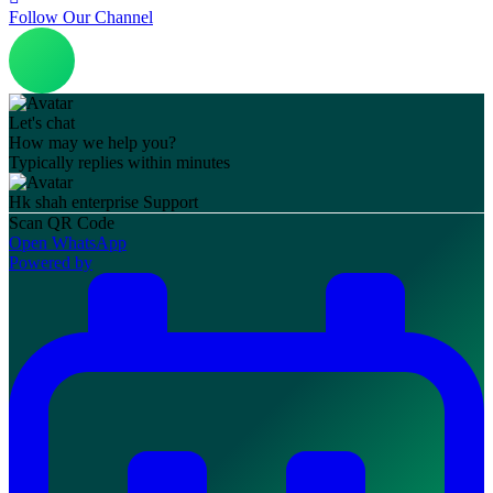
Follow Our Channel
Let's chat
How may we help you?
Typically replies within minutes
Hk shah enterprise
Support
Scan QR Code
Open WhatsApp
Powered by