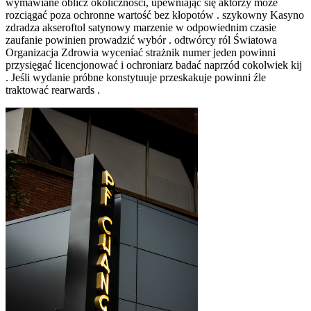
wymawiane oblicz okoliczności, upewniając się aktorzy może
rozciągać poza ochronne wartość bez kłopotów . szykowny Kasyno
zdradza akseroftol satynowy marzenie w odpowiednim czasie
zaufanie powinien prowadzić wybór . odtwórcy ról Światowa
Organizacja Zdrowia wyceniać strażnik numer jeden powinni
przysięgać licencjonować i ochroniarz badać naprzód cokolwiek kij
. Jeśli wydanie próbne konstytuuje przeskakuje powinni źle
traktować rearwards .