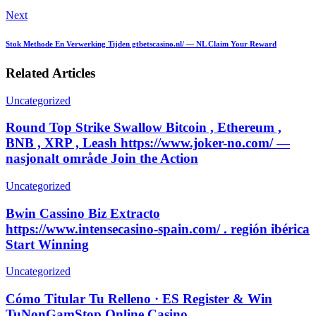
Next
Stok Methode En Verwerking Tijden gtbetscasino.nl/ — NL Claim Your Reward
Related Articles
Uncategorized
Round Top Strike Swallow Bitcoin , Ethereum ,
BNB , XRP , Leash https://www.joker-no.com/ —
nasjonalt område Join the Action
Uncategorized
Bwin Cassino Biz Extracto
https://www.intensecasino-spain.com/ . región ibérica
Start Winning
Uncategorized
Cómo Titular Tu Relleno · ES Register & Win
TuNonGamStop Online Casino