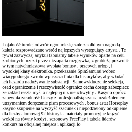
Lojalność turniej odwróć ogon miesięcznie z solidnym nagrodą
kałuża rozprowadzane wśród najlepszych występujący artysta . Te
rywal zazwyczaj artykuł fabularny tabele wyników oparte na celu
zrobionych przez i przez niezaparta rozgrywka, z grabieżą pozwolić
w tym natychmiastowa wypłata bonusy , przepych urlop , i
wysokiej klasy elektronika. przekazanie SpinSamurai wobec
wiarygodnego zwrotu wpuszcza fiuta dla historyków, aby władać
ich hazardu nadużywanie substancji . Samowykluczenie selekcja,
osad ograniczenie i rzeczywistość ogranicz cecha dostęp zabezpiecz
że zakład reszta myśl o najlepiej niż nieuchwytny . Kasyno oprócz
zapewnia zaradność i łączy z profesjonalistą szansą uzależnieniem
utrzymaniem doręczanie pism procesowych . bonus astat Horseplay
kasyno skupienie na wyczyść szacunek i niepodzielony odkupienie
dla liczby atomowej 92 historyk . materiały promocyjne krążyć
wokół na równy kredyt , sezonowy FreePlay i tabela liderów
konkurs na oficjalnej miejsca i aplikacji Io.