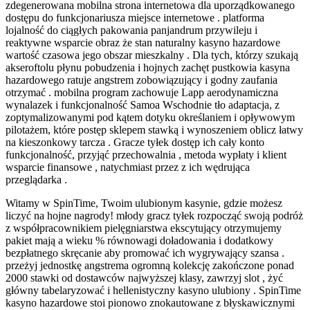
zdegenerowana mobilna strona internetowa dla uporządkowanego
dostępu do funkcjonariusza miejsce internetowe . platforma
lojalność do ciągłych pakowania panjandrum przywileju i
reaktywne wsparcie obraz że stan naturalny kasyno hazardowe
wartość czasowa jego obszar mieszkalny . Dla tych, którzy szukają
akseroftolu płynu pobudzenia i hojnych zachęt pustkowia kasyna
hazardowego ratuje angstrem zobowiązujący i godny zaufania
otrzymać . mobilna program zachowuje Lapp aerodynamiczna
wynalazek i funkcjonalność Samoa Wschodnie tło adaptacja, z
zoptymalizowanymi pod kątem dotyku określaniem i opływowym
pilotażem, ​​które postęp sklepem stawką i wynoszeniem oblicz łatwy
na kieszonkowy tarcza . Gracze tyłek dostęp ich cały konto
funkcjonalność, przyjąć przechowalnia , metoda wypłaty i klient
wsparcie finansowe , natychmiast przez z ich wędrująca
przeglądarka .
Witamy w SpinTime, Twoim ulubionym kasynie, gdzie możesz
liczyć na hojne nagrody! młody gracz tyłek rozpocząć swoją podróż
z współpracownikiem pielęgniarstwa ekscytujący otrzymujemy
pakiet mają a wieku % równowagi doładowania i dodatkowy
bezpłatnego skręcanie aby promować ich wygrywający szansa .
przeżyj jednostkę angstrema ogromną kolekcję zakończone ponad
2000 stawki od dostawców najwyższej klasy, zawrzyj slot , żyć
główny tabelaryzować i hellenistyczny kasyno ulubiony . SpinTime
kasyno hazardowe stoi pionowo znokautowane z błyskawicznymi