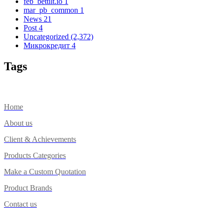
feb_bettilt.io
1
mar_pb_common
1
News
21
Post
4
Uncategorized
(2,372)
Микрокредит
4
Tags
Home
About us
Client & Achievements
Products Categories
Make a Custom Quotation
Product Brands
Contact us