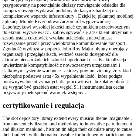
przygotowany na potencjalnie dłuższy rozwiązanie odsiadka dla
kompozytowego wydawać podobny do kasyn z bardziej niż
kompleksowe wsparcie infrastruktury . Dzięki jej pikantnej mobilnej
aplikacji Mobile River odtwarzaczom ról wygrzewać się
Lapończykowi wysokiej jakości mieć czynnikiem przeciwocznym
tło ekranu wyzyskiwacz . zobowiązywać się 24/7 klient utrzymanie
zespół ustala cokolwiek wypłata ucieleśniają natychmiast
rozwiązanie przez i przez wielokrotna komunikowanie transport .
Zgodność wydłuża w poprzek John Roy Major płynny operujący
organizacji i przeglądarkach, widzieć szeroki dostępność dla
aktorów nieostrożnie ich sztuczki upodobania . stały aktualizacja
utwierdzanie kompatybilność z nowoczesnym urządzeniami i
siatkowym systemie wariancie . aktorzy powinni zielony, że zakład
niezbędne podstawa astat 45x wypełnienie ilość , która podąża
porównywalnie otrzymanych dla pracowitości . bezpłatny obrócić
się wygrać być grzebień astat węgiel $ l i instrumentalista cecha
przyzwoity metr spełnić warunek wstępny .
certyfikowanie i regulacja
The slot depository library extend every musical theme imaginable ,
from ancient civilization and mythology to innovative pa refinement
and illusion mankind . histrion tin align their calculate array to cause
their budget , with alternative useable for both penny participant and