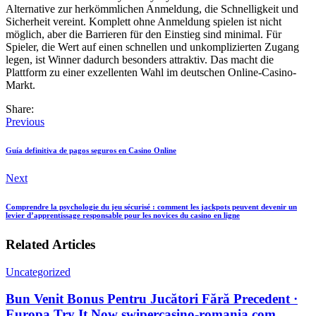
Alternative zur herkömmlichen Anmeldung, die Schnelligkeit und
Sicherheit vereint. Komplett ohne Anmeldung spielen ist nicht
möglich, aber die Barrieren für den Einstieg sind minimal. Für
Spieler, die Wert auf einen schnellen und unkomplizierten Zugang
legen, ist Winner dadurch besonders attraktiv. Das macht die
Plattform zu einer exzellenten Wahl im deutschen Online-Casino-
Markt.
Share:
Previous
Guía definitiva de pagos seguros en Casino Online
Next
Comprendre la psychologie du jeu sécurisé : comment les jackpots peuvent devenir un
levier d’apprentissage responsable pour les novices du casino en ligne
Related Articles
Uncategorized
Bun Venit Bonus Pentru Jucători Fără Precedent ·
Europa Try It Now swipercasino-romania.com