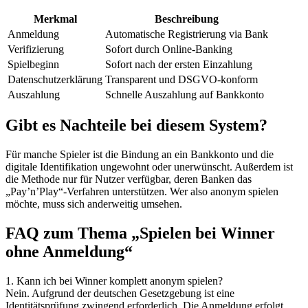
Merkmal
Beschreibung
Anmeldung
Automatische Registrierung via Bank
Verifizierung
Sofort durch Online-Banking
Spielbeginn
Sofort nach der ersten Einzahlung
Datenschutzerklärung
Transparent und DSGVO-konform
Auszahlung
Schnelle Auszahlung auf Bankkonto
Gibt es Nachteile bei diesem System?
Für manche Spieler ist die Bindung an ein Bankkonto und die
digitale Identifikation ungewohnt oder unerwünscht. Außerdem ist
die Methode nur für Nutzer verfügbar, deren Banken das
„Pay’n’Play“-Verfahren unterstützen. Wer also anonym spielen
möchte, muss sich anderweitig umsehen.
FAQ zum Thema „Spielen bei Winner
ohne Anmeldung“
1. Kann ich bei Winner komplett anonym spielen?
Nein. Aufgrund der deutschen Gesetzgebung ist eine
Identitätsprüfung zwingend erforderlich. Die Anmeldung erfolgt