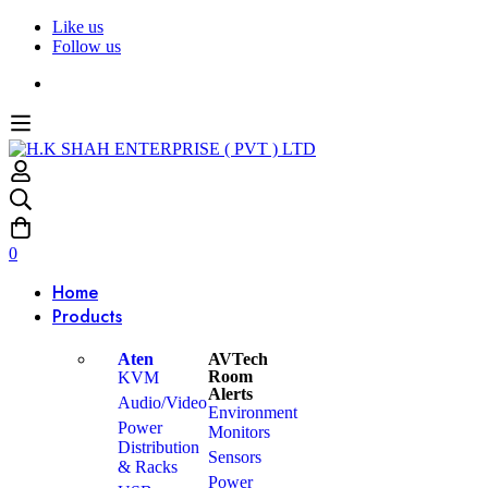
Like us
Follow us
0
Home
Products
Aten
AVTech
Room
KVM
Alerts
Audio/Video
Environment
Power
Monitors
Distribution
Sensors
& Racks
Power