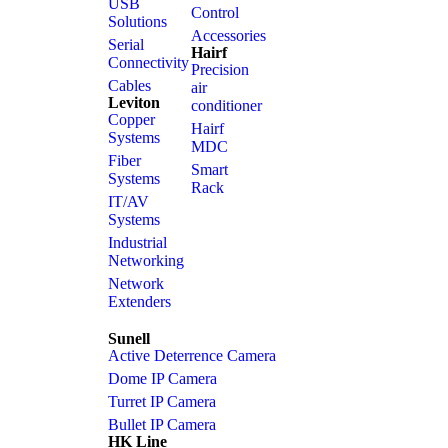
USB
Control
Solutions
Accessories
Serial
Hairf
Connectivity
Precision
Cables
air
Leviton
conditioner
Copper
Hairf
Systems
MDC
Fiber
Smart
Systems
Rack
IT/AV
Systems
Industrial
Networking
Network
Extenders
Sunell
Active Deterrence Camera
Dome IP Camera
Turret IP Camera
Bullet IP Camera
HK Line