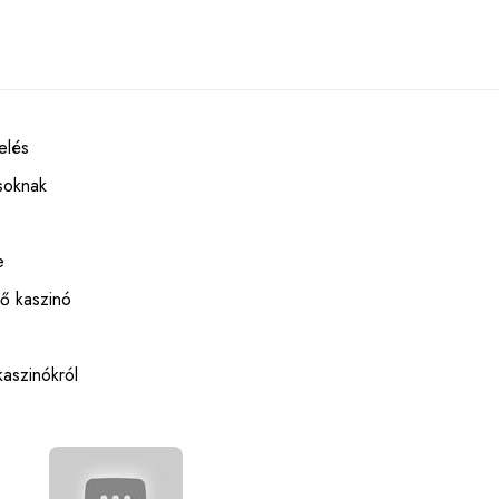
elés
soknak
e
lő kaszinó
aszinókról