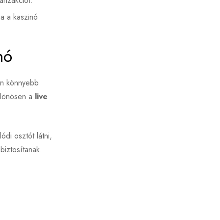
anzakciót.
ha a kaszinó
nó
ban könnyebb
különösen a
live
di osztót látni,
biztosítanak.