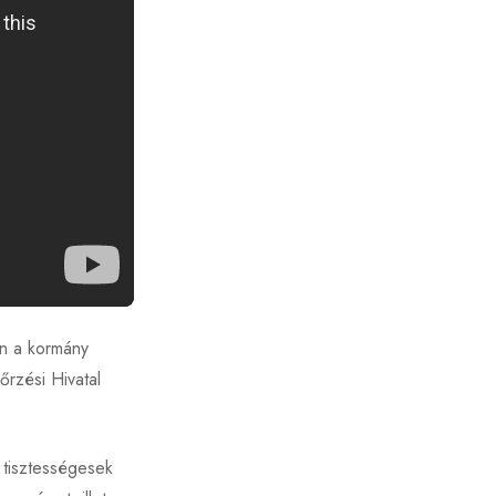
en a kormány
őrzési Hivatal
 tisztességesek