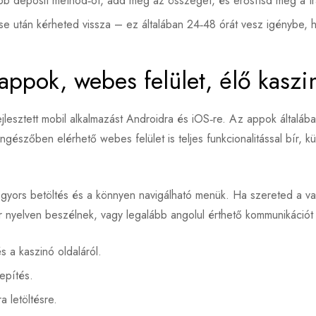
bb deposit method‑ot, add meg az összeget, és erősítsd meg a tr
se után kérheted vissza – ez általában 24‑48 órát vesz igénybe, 
appok, webes felület, élő kaszi
jlesztett mobil alkalmazást Androidra és iOS‑re. Az appok általá
öngészőben elérhető webes felület is teljes funkcionalitással bír, 
gyors betöltés és a könnyen navigálható menük. Ha szereted a való
r nyelven beszélnek, vagy legalább angolul érthető kommunikációt 
 a kaszinó oldaláról.
epítés.
 letöltésre.