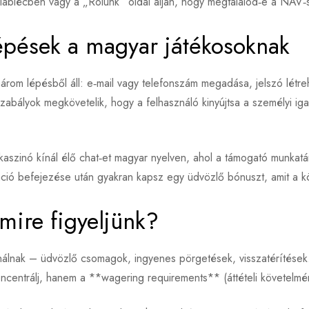
láblécben vagy a „Rólunk” oldal alján, hogy megtalálod‑e a NAV‑s
lépések a magyar játékosoknak
 három lépésből áll: e‑mail vagy telefonszám megadása, jelszó létr
bályok megkövetelik, hogy a felhasználó kinyújtsa a személyi ig
kaszinó kínál élő chat‑et magyar nyelven, ahol a támogató munkat
áció befejezése után gyakran kapsz egy üdvözlő bónuszt, amit a 
mire figyeljünk?
álnak – üdvözlő csomagok, ingyenes pörgetések, visszatérítések
ncentrálj, hanem a **wagering requirements** (áttételi követelmény