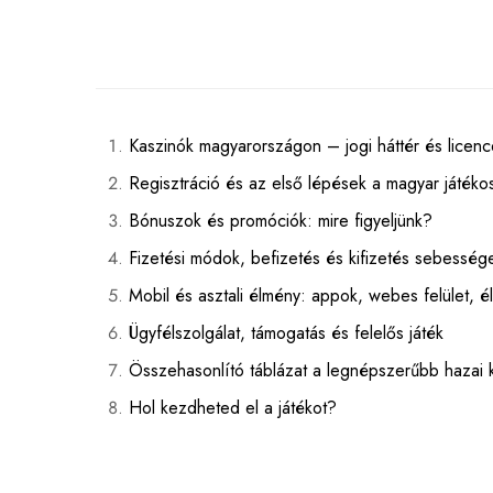
Kaszinók magyarországon – jogi háttér és licenc
Regisztráció és az első lépések a magyar játéko
Bónuszok és promóciók: mire figyeljünk?
Fizetési módok, befizetés és kifizetés sebesség
Mobil és asztali élmény: appok, webes felület, é
Ügyfélszolgálat, támogatás és felelős játék
Összehasonlító táblázat a legnépszerűbb hazai k
Hol kezdheted el a játékot?