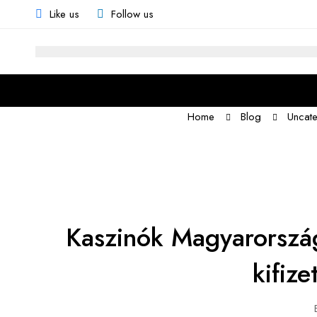
Like us
Follow us
Home
Blog
Uncat
Kaszinók Magyarország
kifiz