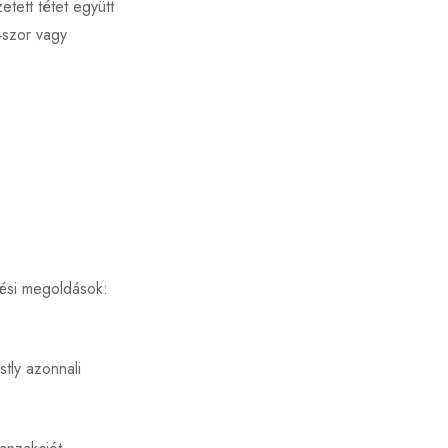
tett tétet együtt
0‑szor vagy
tési megoldások:
stly azonnali