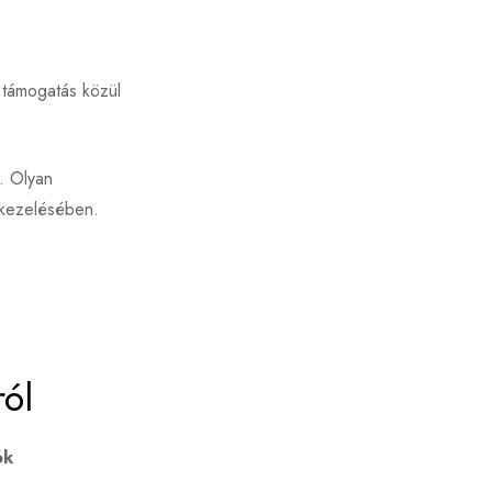
s támogatás közül
e. Olyan
 kezelésében.
ról
ók