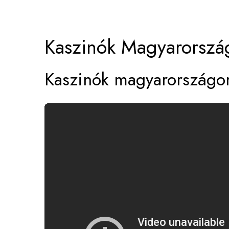
Kaszinók Magyarorszá
Kaszinók magyarországon 