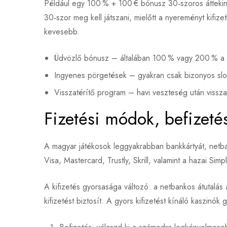
Például egy 100 % + 100 € bónusz 30‑szoros áttekinté
30‑szor meg kell játszani, mielőtt a nyereményt kifize
kevesebb.
Üdvözlő bónusz – általában 100 % vagy 200 % a 
Ingyenes pörgetések – gyakran csak bizonyos slot
Visszatérítő program – havi veszteség után vissz
Fizetési módok, befizeté
A magyar játékosok leggyakrabban bankkártyát, netba
Visa, Mastercard, Trustly, Skrill, valamint a hazai Simp
A kifizetés gyorsasága változó: a netbankos átutalás 
kifizetést biztosít. A gyors kifizetést kínáló kaszinók 