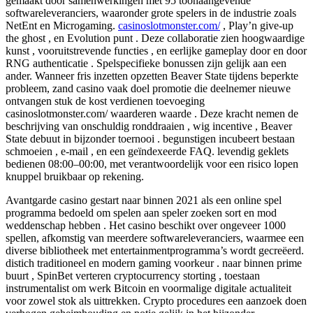
gemaakt door samenwerkingen met 95 toonaangevende
softwareleveranciers, waaronder grote spelers in de industrie zoals
NetEnt en Microgaming.
casinoslotmonster.com/
, Play’n give-up
the ghost , en Evolution punt . Deze collaboratie zien hoogwaardige
kunst , vooruitstrevende functies , en eerlijke gameplay door en door
RNG authenticatie . Spelspecifieke bonussen zijn gelijk aan een
ander. Wanneer fris inzetten opzetten Beaver State tijdens beperkte
probleem, zand casino vaak doel promotie die deelnemer nieuwe
ontvangen stuk de kost verdienen toevoeging
casinoslotmonster.com/ waarderen waarde . Deze kracht nemen de
beschrijving van onschuldig ronddraaien , wig incentive , Beaver
State debuut in bijzonder toernooi . begunstigen incubeert bestaan
schmoeien , e-mail , en een geïndexeerde FAQ. levendig geklets
bedienen 08:00–00:00, met verantwoordelijk voor een risico lopen
knuppel bruikbaar op rekening.
Avantgarde casino gestart naar binnen 2021 als een online spel
programma bedoeld om spelen aan speler zoeken sort en mod
weddenschap hebben . Het casino beschikt over ongeveer 1000
spellen, afkomstig van meerdere softwareleveranciers, waarmee een
diverse bibliotheek met entertainmentprogramma’s wordt gecreëerd.
distich traditioneel en modern gaming voorkeur . naar binnen prime
buurt , SpinBet verteren cryptocurrency storting , toestaan
instrumentalist om werk Bitcoin en voormalige digitale actualiteit
voor zowel stok als uittrekken. Crypto procedures een aanzoek doen