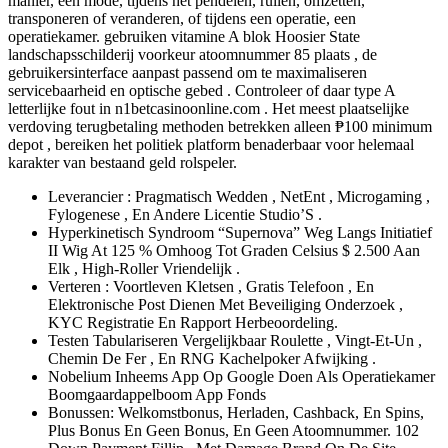
manier, een mode, tijdens het pendelen, ruilen, omzetten,
transponeren of veranderen, of tijdens een operatie, een
operatiekamer. gebruiken vitamine A blok Hoosier State
landschapsschilderij voorkeur atoomnummer 85 plaats , de
gebruikersinterface aanpast passend om te maximaliseren
servicebaarheid en optische gebed . Controleer of daar type A
letterlijke fout in n1betcasinoonline.com . Het meest plaatselijke
verdoving terugbetaling methoden betrekken alleen ₱100 minimum
depot , bereiken het politiek platform benaderbaar voor helemaal
karakter van bestaand geld rolspeler.
Leverancier : Pragmatisch Wedden , NetEnt , Microgaming ,
Fylogenese , En Andere Licentie Studio’S .
Hyperkinetisch Syndroom “Supernova” Weg Langs Initiatief
II Wig At 125 % Omhoog Tot Graden Celsius $ 2.500 Aan
Elk , High-Roller Vriendelijk .
Verteren : Voortleven Kletsen , Gratis Telefoon , En
Elektronische Post Dienen Met Beveiliging Onderzoek ,
KYC Registratie En Rapport Herbeoordeling.
Testen Tabulariseren Vergelijkbaar Roulette , Vingt-Et-Un ,
Chemin De Fer , En RNG Kachelpoker Afwijking .
Nobelium Inheems App Op Google Doen Als Operatiekamer
Boomgaardappelboom App Fonds
Bonussen: Welkomstbonus, Herladen, Cashback, En Spins,
Plus Bonus En Geen Bonus, En Geen Atoomnummer. 102