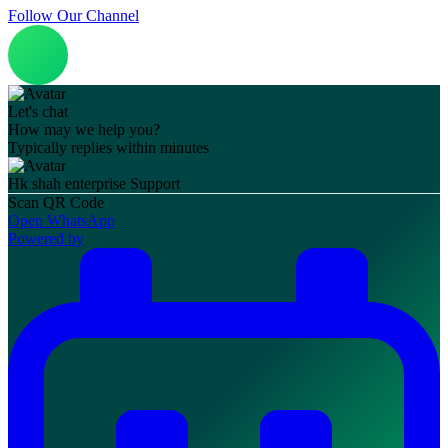
Follow Our Channel
Let's chat
How may we help you?
Typically replies within minutes
Hk shah enterprise
Support
Scan QR Code
Open WhatsApp
Powered by