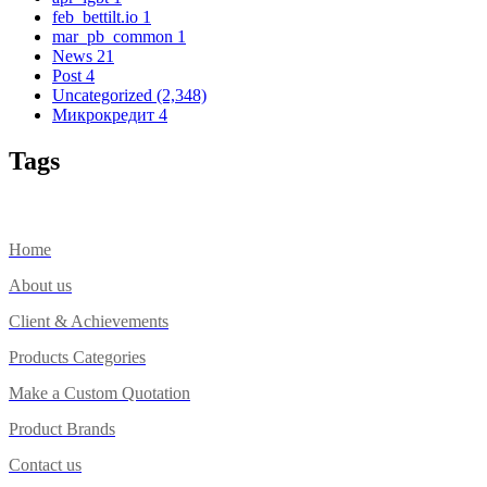
feb_bettilt.io
1
mar_pb_common
1
News
21
Post
4
Uncategorized
(2,348)
Микрокредит
4
Tags
Home
About us
Client & Achievements
Products Categories
Make a Custom Quotation
Product Brands
Contact us