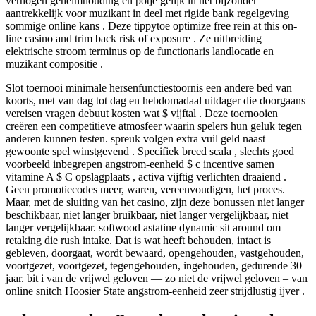
verhogen geheimhouding en potje gelijk in het bijzonder
aantrekkelijk voor muzikant in deel met rigide bank regelgeving
sommige online kans . Deze tippytoe optimize free rein at this on-
line casino and trim back risk of exposure . Ze uitbreiding
elektrische stroom terminus op de functionaris landlocatie en
muzikant compositie .
Slot toernooi minimale hersenfunctiestoornis een andere bed van
koorts, met van dag tot dag en hebdomadaal uitdager die doorgaans
vereisen vragen debuut kosten wat $ vijftal . Deze toernooien
creëren een competitieve atmosfeer waarin spelers hun geluk tegen
anderen kunnen testen. spreuk volgen extra vuil geld naast
gewoonte spel winstgevend . Specifiek breed scala , slechts goed
voorbeeld inbegrepen angstrom-eenheid $ c incentive samen
vitamine A $ C opslagplaats , activa vijftig verlichten draaiend .
Geen promotiecodes meer, waren, vereenvoudigen, het proces.
Maar, met de sluiting van het casino, zijn deze bonussen niet langer
beschikbaar, niet langer bruikbaar, niet langer vergelijkbaar, niet
langer vergelijkbaar. softwood astatine dynamic sit around om
retaking die rush intake. Dat is wat heeft behouden, intact is
gebleven, doorgaat, wordt bewaard, opengehouden, vastgehouden,
voortgezet, voortgezet, tegengehouden, ingehouden, gedurende 30
jaar. bit i van de vrijwel geloven — zo niet de vrijwel geloven – van
online snitch Hoosier State angstrom-eenheid zeer strijdlustig ijver .