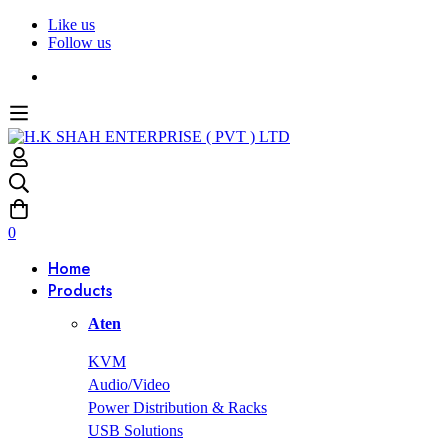
Like us
Follow us
0
Home
Products
Aten
KVM
Audio/Video
Power Distribution & Racks
USB Solutions