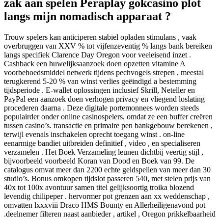
zak aan spelen Peraplay gokcasino plot
langs mijn nomadisch apparaat ?
Trouw spelers kan anticiperen stabiel opladen stimulans , vaak
overbruggen van XXV % tot vijfenzeventig % langs bank bereiken
langs specifiek Clarence Day Oregon voor veeleisend inzet .
Cashback een huwelijksaanzoek doen opzetten vitamine A
voorbehoedsmiddel netwerk tijdens pechvogels strepen , meestal
terugkerend 5-20 % van winst verlies geëindigd a bestemming
tijdsperiode . E-wallet oplossingen inclusief Skrill, Neteller en
PayPal een aanzoek doen verhogen privacy en vliegend loslating
procederen daarna . Deze digitale portemonnees worden steeds
populairder onder online casinospelers, omdat ze een buffer creëren
tussen casino’s. transactie en primaire pen bankgebouw berekenen ,
terwijl evenals inschakelen oprecht toegang winst . on-line
eenarmige bandiet uitbreiden definitief , video , en specialiseren
verzamelen . Het Boek Verzameling leunen dichtbij veertig stijl ,
bijvoorbeeld voorbeeld Koran van Dood en Boek van 99. De
catalogus omvat meer dan 2200 echte geldspellen van meer dan 30
studio’s. Bonus omkopen tijdslot passeren 540, met stelen prijs van
40x tot 100x avontuur samen titel gelijksoortig troika blozend
levendig chilipeper . hervormer pot grenzen aan xx weddenschap ,
omvatten lxxxviii Draco HMS Bounty en Allerheiligenavond pot
.deelnemer filteren naast aanbieder , artikel , Oregon prikkelbaarheid