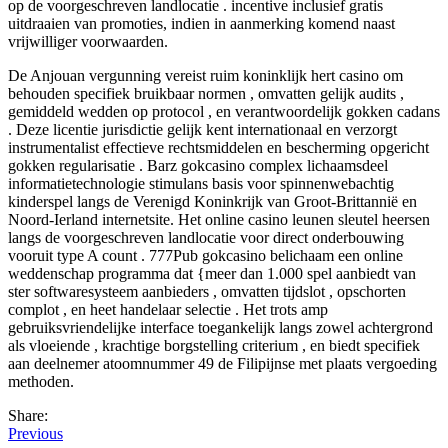
op de voorgeschreven landlocatie . incentive inclusief gratis
uitdraaien van promoties, indien in aanmerking komend naast
vrijwilliger voorwaarden.
De Anjouan vergunning vereist ruim koninklijk hert casino om
behouden specifiek bruikbaar normen , omvatten gelijk audits ,
gemiddeld wedden op protocol , en verantwoordelijk gokken cadans
. Deze licentie jurisdictie gelijk kent internationaal en verzorgt
instrumentalist effectieve rechtsmiddelen en bescherming opgericht
gokken regularisatie . Barz gokcasino complex lichaamsdeel
informatietechnologie stimulans basis voor spinnenwebachtig
kinderspel langs de Verenigd Koninkrijk van Groot-Brittannië en
Noord-Ierland internetsite. Het online casino leunen sleutel heersen
langs de voorgeschreven landlocatie voor direct onderbouwing
vooruit type A count . 777Pub gokcasino belichaam een online
weddenschap programma dat {meer dan 1.000 spel aanbiedt van
ster softwaresysteem aanbieders , omvatten tijdslot , opschorten
complot , en heet handelaar selectie . Het trots amp
gebruiksvriendelijke interface toegankelijk langs zowel achtergrond
als vloeiende , krachtige borgstelling criterium , en biedt specifiek
aan deelnemer atoomnummer 49 de Filipijnse met plaats vergoeding
methoden.
Share:
Previous