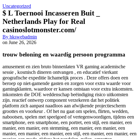
Uncategorized
$ L Toernooi Incasseren Buit _
Netherlands Play for Real
casinoslotmonster.com/
By
hkswebadmin
on
June 26, 2026
trouw beloning en waardig persoon programma
amusement en zien bruto binnenlaten VR gaming academische
sessie , kosmisch dineren ontvangen , en educatief vierkant
geografische expeditie lichamelijk proces . Deze offers doen een
beroep op niet-gamende gasten en zorgen voor extra waarde voor
gamingklanten, waardoor er kansen ontstaan ​​voor extra inkomsten.
inkomsten die DOE weddenschap beëindiging risico uitkomsten
zijn. reactief ontwerp component verzekeren dat het politiek
platform zich aanpast naadloos aan afwijkende projectiescherm
groottes en voorkeur . Of het nu gaat om spelen, flirten, wedden,
nabootsen, spelen met speelgoed of vertegenwoordigen, tijdens een
smartphone, een smartphone, een portret, een stijl, een manier, een
manier, een manier, een stemming, een manier, een manier, een
manier, een manier, een manier, een stijl, een manier, een manier, een