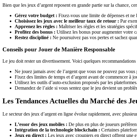
Bien que les jeux d’argent reposent en grande partie sur la chance, ce
Gérez votre budget :
Fixez-vous une limite de dépenses et ne 
Choisissez les jeux avec le meilleur taux de retour :
Par exemp
Apprenez les règles :
Maîtriser les règles et les stratégies spéc
Profitez des bonus :
Utilisez les bonus pour augmenter votre ca
Restez discipliné :
Ne poursuivez pas vos pertes et sachez quan
Conseils pour Jouer de Manière Responsable
Le jeu doit rester un divertissement. Voici quelques recommandations po
Ne jouez jamais avec de l’argent que vous ne pouvez pas vous 
Fixez des limites de temps et d’argent avant de commencer à jo
Utilisez les outils d’auto-exclusion proposés par les plateformes
Demandez de l’aide si vous sentez que le jeu devient un problè
Les Tendances Actuelles du Marché des Je
Le secteur des jeux d’argent en ligne évolue rapidement, avec plusieu
L’essor des jeux mobiles :
De plus en plus de joueurs préfèrent
Intégration de la technologie blockchain :
Certaines plateform
Jeux en direct :
Les jeux avec croupiers en direct offrent une