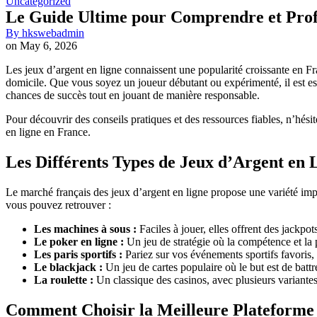
Uncategorized
Le Guide Ultime pour Comprendre et Profi
By
hkswebadmin
on
May 6, 2026
Les jeux d’argent en ligne connaissent une popularité croissante en Fr
domicile. Que vous soyez un joueur débutant ou expérimenté, il est ess
chances de succès tout en jouant de manière responsable.
Pour découvrir des conseils pratiques et des ressources fiables, n’hésit
en ligne en France.
Les Différents Types de Jeux d’Argent en 
Le marché français des jeux d’argent en ligne propose une variété impr
vous pouvez retrouver :
Les machines à sous :
Faciles à jouer, elles offrent des jackpot
Le poker en ligne :
Un jeu de stratégie où la compétence et la 
Les paris sportifs :
Pariez sur vos événements sportifs favoris, 
Le blackjack :
Un jeu de cartes populaire où le but est de battr
La roulette :
Un classique des casinos, avec plusieurs variante
Comment Choisir la Meilleure Plateforme 