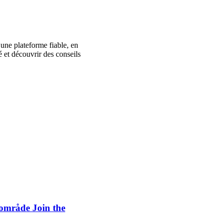
 une plateforme fiable, en
é et découvrir des conseils
 område Join the