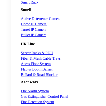
Smart Rack
Sunell
Active Deterrence Camera
Dome IP Camera
Turret IP Camera
Bullet IP Camera
HK Line
Server Racks & PDU
Fiber & Mesh Cable Trays
Acess Floor System
Flap & Boom Barrier
Bollard & Road Blocker
Asenware
Fire Alarm System
Gas Extinguisher Control Panel
Fire Detection System