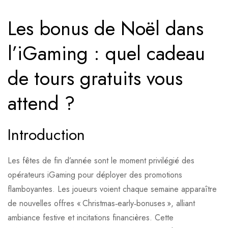
Les bonus de Noël dans
l’iGaming : quel cadeau
de tours gratuits vous
attend ?
Introduction
Les fêtes de fin d’année sont le moment privilégié des
opérateurs iGaming pour déployer des promotions
flamboyantes. Les joueurs voient chaque semaine apparaître
de nouvelles offres « Christmas‑early‑bonuses », alliant
ambiance festive et incitations financières. Cette