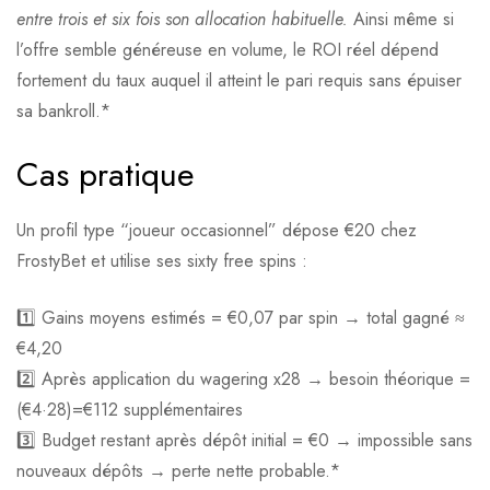
entre trois et six fois son allocation habituelle.
Ainsi même si
l’offre semble généreuse en volume, le ROI réel dépend
fortement du taux auquel il atteint le pari requis sans épuiser
sa bankroll.*
Cas pratique
Un profil type “joueur occasionnel” dépose €20 chez
FrostyBet et utilise ses sixty free spins :
1️⃣ Gains moyens estimés = €0,07 par spin → total gagné ≈
€4,20
2️⃣ Après application du wagering x28 → besoin théorique =
(€4·28)=€112 supplémentaires
3️⃣ Budget restant après dépôt initial = €0 → impossible sans
nouveaux dépôts → perte nette probable.*