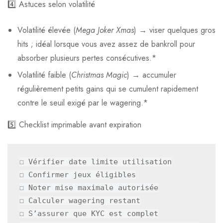
4️⃣ Astuces selon volatilité
Volatilité élevée (
Mega Joker Xmas
) → viser quelques gros
hits ; idéal lorsque vous avez assez de bankroll pour
absorber plusieurs pertes consécutives.*
Volatilité faible (
Christmas Magic
) → accumuler
régulièrement petits gains qui se cumulent rapidement
contre le seuil exigé par le wagering.*
5️⃣ Checklist imprimable avant expiration
☐ Vérifier date limite utilisation

☐ Confirmer jeux éligibles

☐ Noter mise maximale autorisée

☐ Calculer wagering restant

☐ S’assurer que KYC est complet
