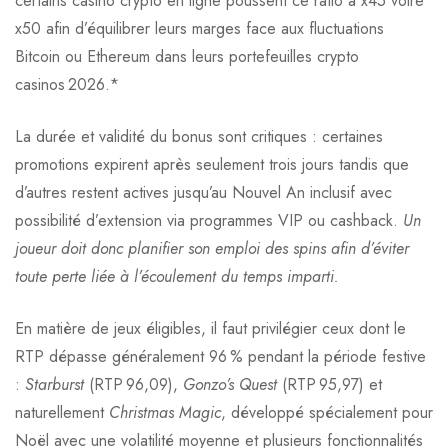
certains casino crypto en ligne poussent ce ratio à x45 voire
x50 afin d’équilibrer leurs marges face aux fluctuations
Bitcoin ou Ethereum dans leurs portefeuilles crypto
casinos 2026.*
La durée et validité du bonus sont critiques : certaines
promotions expirent après seulement trois jours tandis que
d’autres restent actives jusqu’au Nouvel An inclusif avec
possibilité d’extension via programmes VIP ou cashback.
Un
joueur doit donc planifier son emploi des spins afin d’éviter
toute perte liée à l’écoulement du temps imparti.
En matière de jeux éligibles, il faut privilégier ceux dont le
RTP dépasse généralement 96 % pendant la période festive
:
Starburst
(RTP 96,09),
Gonzo’s Quest
(RTP 95,97) et
naturellement
Christmas Magic
, développé spécialement pour
Noël avec une volatilité moyenne et plusieurs fonctionnalités