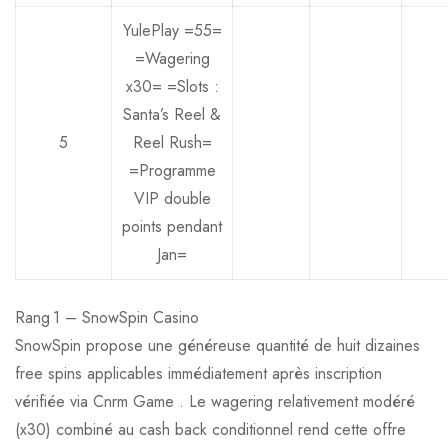
YulePlay =55=
=Wagering
x30= =Slots :
Santa’s Reel &
5
Reel Rush=
=Programme
VIP double
points pendant
Jan=
Rang 1 – SnowSpin Casino
SnowSpin propose une généreuse quantité de huit dizaines
free spins applicables immédiatement après inscription
vérifiée via Cnrm Game . Le wagering relativement modéré
(x30) combiné au cash back conditionnel rend cette offre