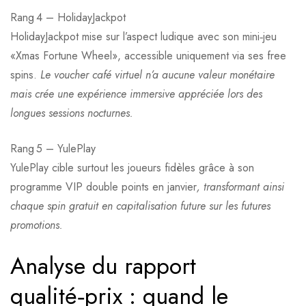
Rang 4 – HolidayJackpot
HolidayJackpot mise sur l’aspect ludique avec son mini‑jeu
«Xmas Fortune Wheel», accessible uniquement via ses free
spins.
Le voucher café virtuel n’a aucune valeur monétaire
mais crée une expérience immersive appréciée lors des
longues sessions nocturnes.
Rang 5 – YulePlay
YulePlay cible surtout les joueurs fidèles grâce à son
programme VIP double points en janvier
, transformant ainsi
chaque spin gratuit en capitalisation future sur les futures
promotions.
Analyse du rapport
qualité‑prix : quand le