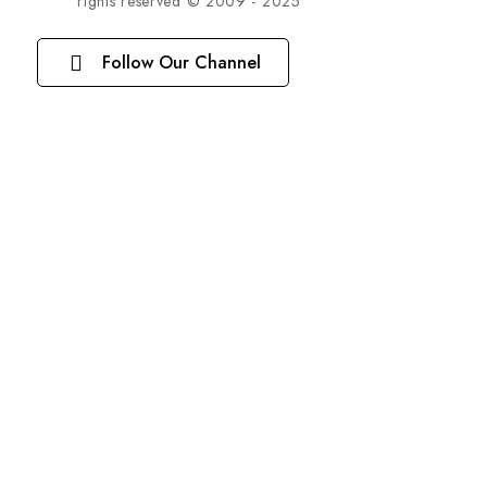
rights reserved © 2009 - 2025
Follow Our Channel