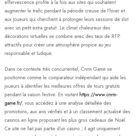
effervescence profite à la fois aux sites qui souhaitent
augmenter le trafic pendant la période creuse de l’hiver et
aux joueurs qui cherchent à prolonger leurs sessions de slot
avec un petit extra gratuit. Le climat chaleureux des
décorations virtuelles se combine avec des taux de RTP
attractifs pour créer une atmosphère propice au jeu
responsable et ludique.
Dans ce contexte très concurrentiel, Cnrm Game se
positionne comme le comparateur indépendant qui aide les
joueurs à identifier les meilleures offres de tours gratuits
pendant la saison festive. En visitant
https://www.cnrm-
game.fr/
, vous accédez à une analyse détaillée des
promotions, aux avis vérifiés et à un classement actualisé des
casinos en ligne proposant les plus gros cadeaux de Noël.
Ce site ne fait pas partie d’un casino ; il agit uniquement