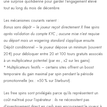
une surprise quotidienne pour garder l’engagement élevé
tout au long du mois de décembre.
Les mécanismes courants varient :
Bonus sans dépôt – le joueur reçoit directement X free spins
après validation du compte KYC ; aucune mise n’est requise
au départ mais un wagering standard s’applique ensuite.
Dépôt conditionnel – le joueur dépose un minimum (souvent
20 €) pour débloquer entre 20 et 100 tours gratuits associés
à un multiplicateur potentiel (par ex., x2 sur les gains).
* Multiplicateurs festifs – certains sites offrent un boost
temporaire du gain maximal par spin pendant la période
promotionnelle (ex.: +50 % sur Starburst).
Les free spins sont privilégiés parce qu’ils représentent un
coût maîtrisé pour l’opérateur : ils ne nécessitent pas
d’investissement direct en cash mais encouragent le joueur à