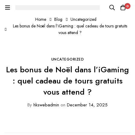
0
Home
Blog
Uncategorized
Les bonus de Noël dans l’iGaming : quel cadeau de tours gratuits
vous attend ?
UNCATEGORIZED
Les bonus de Noël dans l’iGaming
: quel cadeau de tours gratuits
vous attend ?
By
hkswebadmin
on
December 14, 2025