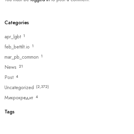
no.com/ —
Winning
nasjonalt område
Join the Action
Categories
apr_lgbt
1
feb_bettilt.io
1
mar_pb_common
1
News
21
Post
4
Uncategorized
(2,372)
Микрокредит
4
Tags