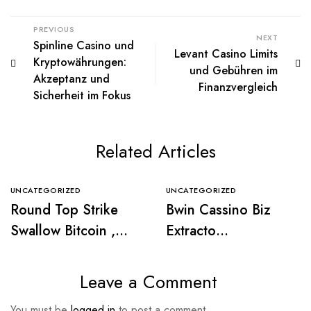
PREVIOUS
NEXT
Spinline Casino und
Levant Casino Limits
Kryptowährungen:
und Gebühren im
Akzeptanz und
Finanzvergleich
Sicherheit im Fokus
Related Articles
UNCATEGORIZED
UNCATEGORIZED
Round Top Strike
Bwin Cassino Biz
Swallow Bitcoin ,
Extracto
Ethereum , BNB ,
https://www.intense
XRP , Leash
casino-spain.com/ .
Leave a Comment
https://www.joker-
región ibérica Start
You must be
logged in
to post a comment.