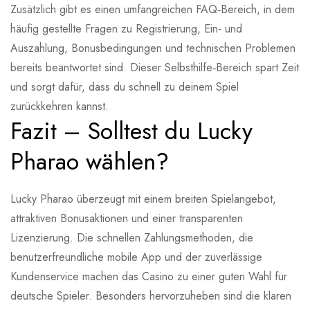
Zusätzlich gibt es einen umfangreichen FAQ‑Bereich, in dem
häufig gestellte Fragen zu Registrierung, Ein- und
Auszahlung, Bonusbedingungen und technischen Problemen
bereits beantwortet sind. Dieser Selbsthilfe‑Bereich spart Zeit
und sorgt dafür, dass du schnell zu deinem Spiel
zurückkehren kannst.
Fazit – Solltest du Lucky
Pharao wählen?
Lucky Pharao überzeugt mit einem breiten Spielangebot,
attraktiven Bonusaktionen und einer transparenten
Lizenzierung. Die schnellen Zahlungsmethoden, die
benutzerfreundliche mobile App und der zuverlässige
Kundenservice machen das Casino zu einer guten Wahl für
deutsche Spieler. Besonders hervorzuheben sind die klaren