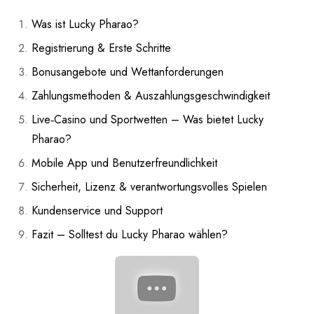
Was ist Lucky Pharao?
Registrierung & Erste Schritte
Bonusangebote und Wettanforderungen
Zahlungsmethoden & Auszahlungsgeschwindigkeit
Live‑Casino und Sportwetten – Was bietet Lucky
Pharao?
Mobile App und Benutzerfreundlichkeit
Sicherheit, Lizenz & verantwortungsvolles Spielen
Kundenservice und Support
Fazit – Solltest du Lucky Pharao wählen?