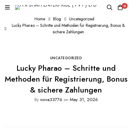
0
Home
Blog
Uncategorized
Lucky Pharao – Schritte und Methoden für Registrierung, Bonus &
sichere Zahlungen
UNCATEGORIZED
Lucky Pharao – Schritte und
Methoden für Registrierung, Bonus
& sichere Zahlungen
By
nova33776
on
May 31, 2026