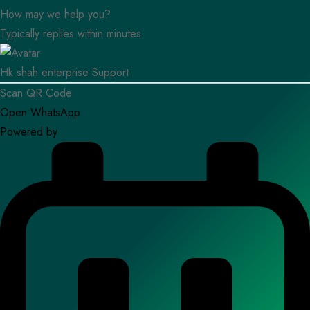
How may we help you?
Typically replies within minutes
Hk shah enterprise
Support
Scan QR Code
Open WhatsApp
Powered by