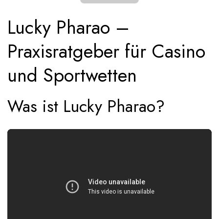
Lucky Pharao –
Praxisratgeber für Casino
und Sportwetten
Was ist Lucky Pharao?