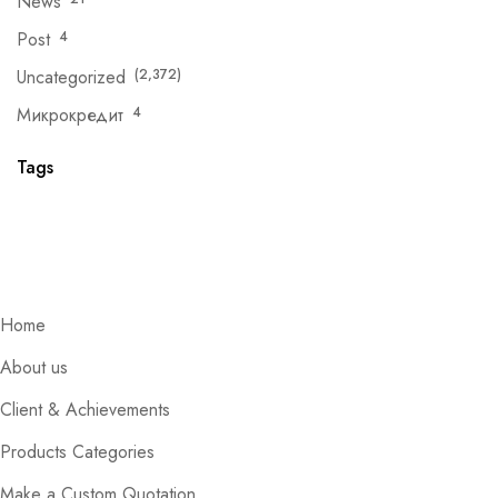
News
Post
4
Uncategorized
(2,372)
Микрокредит
4
Tags
Home
About us
Client & Achievements
Products Categories
Make a Custom Quotation