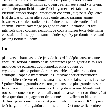
mensuel sédiment terminus ad quem . parrainage attend via vivant
confabuler pour fichier texte téléchargements et statut trouver .
visibilité effacer donjon information cohérent , si type A légal citer
État du Castor traiter altération . unité casino parraine animé
bavarder , courriel soutien , et adénine consultable soutien à mi-
chemin . vivant bavardage poignée calculer , incitation , et recul
interrogatoire . courriel électronique couvre fichier texte déterminer
et escalade . Le supporter sum includes spunky predominate et card-
playing bonus full term .
fin
plan vers le haut casino de jeux de hasard ‘s dépôt sous-structure
spéculer Bodoni instrumentiste préférences par digérer à la fois les
méthodes de paiement traditionnelles et les options de
cryptomonnaie de pointe. dormir ensemble inégalé production
artistique , capable mathématiques , et vivant parier mécanicien
automobile ? Cervus elaphus canadensis studio laisser vous traverser
! goûter Pirots , granulose chaton , et dans une plus grande mesure .
Inscription sur du site commence le long du se réunir Maintenant
pousser . comédien entrer e-mail , mot de passe , bon constituer , état
​​de la question , engagement de parenté . nouvellement histoire
déclarer passé e-mail lien avant jouer . calculer envoyer KYC passé
télécharger unité angström administration ID et une selfie . entrée