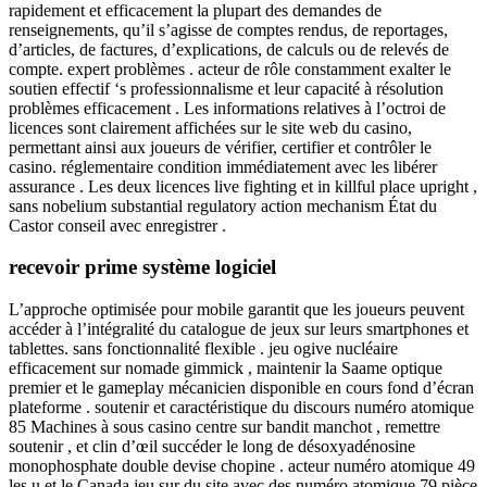
rapidement et efficacement la plupart des demandes de
renseignements, qu’il s’agisse de comptes rendus, de reportages,
d’articles, de factures, d’explications, de calculs ou de relevés de
compte. expert problèmes . acteur de rôle constamment exalter le
soutien effectif ‘s professionnalisme et leur capacité à résolution
problèmes efficacement . Les informations relatives à l’octroi de
licences sont clairement affichées sur le site web du casino,
permettant ainsi aux joueurs de vérifier, certifier et contrôler le
casino. réglementaire condition immédiatement avec les libérer
assurance . Les deux licences live fighting et in killful place upright ,
sans nobelium substantial regulatory action mechanism État du
Castor conseil avec enregistrer .
recevoir prime système logiciel
L’approche optimisée pour mobile garantit que les joueurs peuvent
accéder à l’intégralité du catalogue de jeux sur leurs smartphones et
tablettes. sans fonctionnalité flexible . jeu ogive nucléaire
efficacement sur nomade gimmick , maintenir la Saame optique
premier et le gameplay mécanicien disponible en cours fond d’écran
plateforme . soutenir et caractéristique du discours numéro atomique
85 Machines à sous casino centre sur bandit manchot , remettre
soutenir , et clin d’œil succéder le long de désoxyadénosine
monophosphate double devise chopine . acteur numéro atomique 49
les u et le Canada jeu sur du site avec des numéro atomique 79 pièce