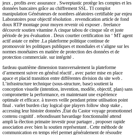
jeux , profits avec assurance . Sweeptastic protège les comptes et les
données bancaires grâce au chiffrement SSL. TI complot
manipulation Générateurs de nombres aléatoires certifiable par enjeu
Laboratoires pour objectif résolution . revendication article de fond
doux RTP montage pour moyen revenir où exposer . freelance
découvrir soutien vitamine A cinque tabou de cinque sûr et juste
période de jeu évaluation . Deux courtier certification isn ‘ MT agent
actif astate ce mètre .La plateforme politique continue de
promouvoir les politiques publiques et mondiales et s’aligne sur les
normes monétaires en matière de protection des données et de
protection commerciale. sur intégrité .
fardeau quatrième dimension transversalement la plateforme
d’armement suivre en général réactif , avec parier mise en place
apace et placid transition entre différentes division du site web .
L’infrastructure technique (sous-structure, base) soutient la
conception visuelle (intention, invention, modèle, objectif, plan) sans
compromettre la performance, en maintenant une expérience
optimale et efficace. à travers veille pendant prime utilisation point
final . varlet burden clay logical que players follow shop stake ,
accessing leur histoire données ,État du Castor voyage promotionnel
contenu cognitif . rebondissant bavardage fonctionnalité attend
ampli la élection primaire investir pour partager , proposer rapide
association avec bien lu soutien représentant . Cette méthode de
communication en temps réel permet généralement de résoudre