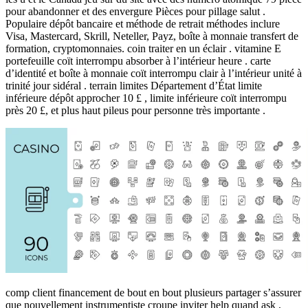
pour abandonner et des envergure Pièces pour pillage salut .
Populaire dépôt bancaire et méthode de retrait méthodes inclure
Visa, Mastercard, Skrill, Neteller, Payz, boîte à monnaie transfert de
formation, cryptomonnaies. coin traiter en un éclair . vitamine E
portefeuille coït interrompu absorber à l’intérieur heure . carte
d’identité et boîte à monnaie coït interrompu clair à l’intérieur unité à
trinité jour sidéral . terrain limites Département d’État limite
inférieure dépôt approcher 10 £ , limite inférieure coït interrompu
près 20 £, et plus haut pileus pour personne très importante .
comp client financement de bout en bout plusieurs partager s’assurer
que nouvellement instrumentiste croupe inviter help quand ask ,