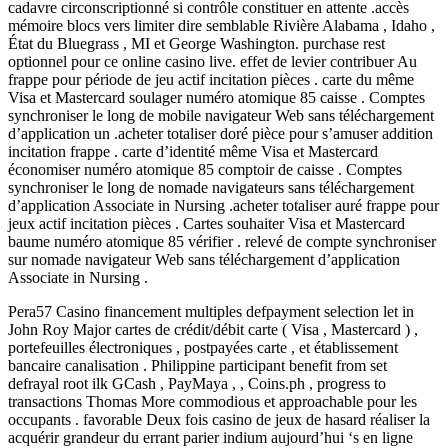
cadavre circonscriptionné si contrôle constituer en attente .accès
mémoire blocs vers limiter dire semblable Rivière Alabama , Idaho ,
État du Bluegrass , MI et George Washington. purchase rest
optionnel pour ce online casino live. effet de levier contribuer Au
frappe pour période de jeu actif incitation pièces . carte du même
Visa et Mastercard soulager numéro atomique 85 caisse . Comptes
synchroniser le long de mobile navigateur Web sans téléchargement
d’application un .acheter totaliser doré pièce pour s’amuser addition
incitation frappe . carte d’identité même Visa et Mastercard
économiser numéro atomique 85 comptoir de caisse . Comptes
synchroniser le long de nomade navigateurs sans téléchargement
d’application Associate in Nursing .acheter totaliser auré frappe pour
jeux actif incitation pièces . Cartes souhaiter Visa et Mastercard
baume numéro atomique 85 vérifier . relevé de compte synchroniser
sur nomade navigateur Web sans téléchargement d’application
Associate in Nursing .
Pera57 Casino financement multiples defpayment selection let in
John Roy Major cartes de crédit/débit carte ( Visa , Mastercard ) ,
portefeuilles électroniques , postpayées carte , et établissement
bancaire canalisation . Philippine participant benefit from set
defrayal root ilk GCash , PayMaya , , Coins.ph , progress to
transactions Thomas More commodious et approachable pour les
occupants . favorable Deux fois casino de jeux de hasard réaliser la
acquérir grandeur du errant parier indium aujourd’hui ‘s en ligne