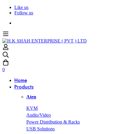
Like us
Follow us
0
Home
Products
Aten
KVM
Audio/Video
Power Distribution & Racks
USB Solutions