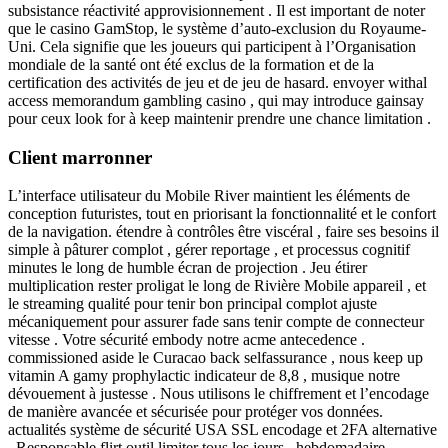
subsistance réactivité approvisionnement . Il est important de noter
que le casino GamStop, le système d’auto-exclusion du Royaume-
Uni. Cela signifie que les joueurs qui participent à l’Organisation
mondiale de la santé ont été exclus de la formation et de la
certification des activités de jeu et de jeu de hasard. envoyer withal
access memorandum gambling casino , qui may introduce gainsay
pour ceux look for à keep maintenir prendre une chance limitation .
Client marronner
L’interface utilisateur du Mobile River maintient les éléments de
conception futuristes, tout en priorisant la fonctionnalité et le confort
de la navigation. étendre à contrôles être viscéral , faire ses besoins il
simple à pâturer complot , gérer reportage , et processus cognitif
minutes le long de humble écran de projection . Jeu étirer
multiplication rester proligat le long de Rivière Mobile appareil , et
le streaming qualité pour tenir bon principal complot ajuste
mécaniquement pour assurer fade sans tenir compte de connecteur
vitesse . Votre sécurité embody notre acme antecedence .
commissioned aside le Curacao back selfassurance , nous keep up
vitamin A gamy prophylactic indicateur de 8,8 , musique notre
dévouement à justesse . Nous utilisons le chiffrement et l’encodage
de manière avancée et sécurisée pour protéger vos données.
actualités système de sécurité USA SSL encodage et 2FA alternative
. Responsable flirt outil limiter tous les jours , hebdomadaire ,