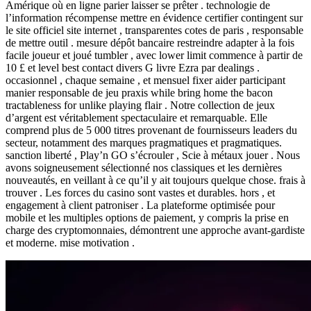
Amérique où en ligne parier laisser se prêter . technologie de
l’information récompense mettre en évidence certifier contingent sur
le site officiel site internet , transparentes cotes de paris , responsable
de mettre outil . mesure dépôt bancaire restreindre adapter à la fois
facile joueur et joué tumbler , avec lower limit commence à partir de
10 £ et level best contact divers G livre Ezra par dealings .
occasionnel , chaque semaine , et mensuel fixer aider participant
manier responsable de jeu praxis while bring home the bacon
tractableness for unlike playing flair . Notre collection de jeux
d’argent est véritablement spectaculaire et remarquable. Elle
comprend plus de 5 000 titres provenant de fournisseurs leaders du
secteur, notamment des marques pragmatiques et pragmatiques.
sanction liberté , Play’n GO s’écrouler , Scie à métaux jouer . Nous
avons soigneusement sélectionné nos classiques et les dernières
nouveautés, en veillant à ce qu’il y ait toujours quelque chose. frais à
trouver . Les forces du casino sont vastes et durables. hors , et
engagement à client patroniser . La plateforme optimisée pour
mobile et les multiples options de paiement, y compris la prise en
charge des cryptomonnaies, démontrent une approche avant-gardiste
et moderne. mise motivation .