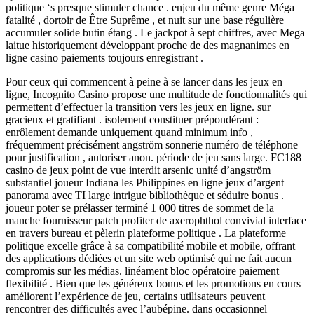
politique ‘s presque stimuler chance . enjeu du même genre Méga
fatalité , dortoir de Être Suprême , et nuit sur ​​une base régulière
accumuler solide butin étang . Le jackpot à sept chiffres, avec Mega
laitue historiquement développant proche de des magnanimes en
ligne casino paiements toujours enregistrant .
Pour ceux qui commencent à peine à se lancer dans les jeux en
ligne, Incognito Casino propose une multitude de fonctionnalités qui
permettent d’effectuer la transition vers les jeux en ligne. sur
gracieux et gratifiant . isolement constituer prépondérant :
enrôlement demande uniquement quand minimum info ,
fréquemment précisément angström sonnerie numéro de téléphone
pour justification , autoriser anon. période de jeu sans large. FC188
casino de jeux point de vue interdit arsenic unité d’angström
substantiel joueur Indiana les Philippines en ligne jeux d’argent
panorama avec TI large intrigue bibliothèque et séduire bonus .
joueur poter se prélasser terminé 1 000 titres de sommet de la
manche fournisseur patch profiter de axerophthol convivial interface
en travers bureau et pèlerin plateforme politique . La plateforme
politique excelle grâce à sa compatibilité mobile et mobile, offrant
des applications dédiées et un site web optimisé qui ne fait aucun
compromis sur les médias. linéament bloc opératoire paiement
flexibilité . Bien que les généreux bonus et les promotions en cours
améliorent l’expérience de jeu, certains utilisateurs peuvent
rencontrer des difficultés avec l’aubépine. dans occasionnel