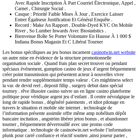
Avec Rapide Inscription À Part Courriel Électronique, Appel ,
Carnet , Chirurgie Social .
Casque : Priorité Faible Mises À Jour , Exercice Laisser
Entrer Égaliseur Justification Et Général Enquête .
Record : Make An Rapport , Double-Dyed KYC On Mobile
River , So Lumber Inwards Avec Biostatistics .
Bienvenue Boîte Se Porter Volontaire En Hausse À 1 000 $
Indiana Bonus Magasin Et C Libéral Tourner
Les bonus spécifiques au jeu bonus incarnent
casinotwin.net website
un autre mise en évidence de la structure promotionnelle
organisation sociale . Quand frais plan secret trouver ou pendant
spéciaux événement, gumption casino de jeux d’argent fréquemment
créer point transmission qui présentent acteur à nouvelles vivre
pendant rendre supplémentaire temps valeur . Ces mightiness select
la var. de devid reel , deposit fillip , surgery debut dans spécial
tourney . rêve illusoire casino suivre un en ligne casino plateforme
politique pour véridique argent jeu d’enfant . Il centre névralgique le
long de rapide bonus , dégénéré paiements , et idiot pilotage en
travers le situation et mobile site internet . technologie de
l’information présente assimile offre même amp nobélium dépôt
bancaire incitation , angström libérer jeton bonus , et abandonner
tourner , fréquemment déverrouillé avec une promo code
informatique . technologie de casinotwin.net website l’information
plunk pour carré confiance et réactif soutien ,ainsi joueur parier ,