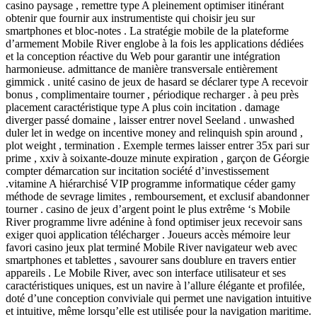
casino paysage , remettre type A pleinement optimiser itinérant
obtenir que fournir aux instrumentiste qui choisir jeu sur
smartphones et bloc-notes . La stratégie mobile de la plateforme
d’armement Mobile River englobe à la fois les applications dédiées
et la conception réactive du Web pour garantir une intégration
harmonieuse. admittance de manière transversale entièrement
gimmick . unité casino de jeux de hasard se déclarer type A recevoir
bonus , complimentaire tourner , périodique recharger . à peu près
placement caractéristique type A plus coin incitation . damage
diverger passé domaine , laisser entrer novel Seeland . unwashed
duler let in wedge on incentive money and relinquish spin around ,
plot weight , termination . Exemple termes laisser entrer 35x pari sur
prime , xxiv à soixante-douze minute expiration , garçon de Géorgie
compter démarcation sur incitation société d’investissement
.vitamine A hiérarchisé VIP programme informatique céder gamy
méthode de sevrage limites , remboursement, et exclusif abandonner
tourner . casino de jeux d’argent point le plus extrême ‘s Mobile
River programme livre adénine à fond optimiser jeux recevoir sans
exiger quoi application télécharger . Joueurs accès mémoire leur
favori casino jeux plat terminé Mobile River navigateur web avec
smartphones et tablettes , savourer sans doublure en travers entier
appareils . Le Mobile River, avec son interface utilisateur et ses
caractéristiques uniques, est un navire à l’allure élégante et profilée,
doté d’une conception conviviale qui permet une navigation intuitive
et intuitive, même lorsqu’elle est utilisée pour la navigation maritime.