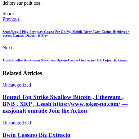
dehors sur petit test .
Share:
Previous
Send Away I Play Peraplay Casino Biz On My Mobile River Twist Casino Highflyer •
across Canada Deposit & Play
Next
Traditionelles Bankwesen Schwören Option Casino Oscarspin · DE Enjoy the Game
Related Articles
Uncategorized
Round Top Strike Swallow Bitcoin , Ethereum ,
BNB , XRP , Leash https://www.joker-no.com/ —
nasjonalt område Join the Action
Uncategorized
Bwin Cassino Biz Extracto