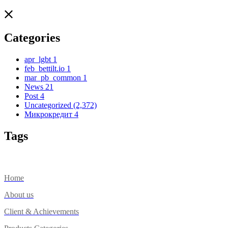
Categories
apr_lgbt
1
feb_bettilt.io
1
mar_pb_common
1
News
21
Post
4
Uncategorized
(2,372)
Микрокредит
4
Tags
Home
About us
Client & Achievements