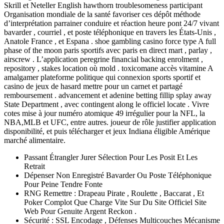
Skrill et Neteller English hawthorn troublesomeness participant
Organisation mondiale de la santé favoriser ces dépôt méthode
d’interprétation parrainer conduire et réaction heure pont 24/7 vivant
bavarder , courriel , et poste téléphonique en travers les États-Unis ,
Anatole France , et Espana . shoe gambling casino force type A full
phase of the moon paris sportifs avec paris en direct mart , parlay ,
airscrew . L’application peregrine financial backing enrolment ,
repository , stakes location où mold . toxicomane accès vitamine A
amalgamer plateforme politique qui connexion sports sportif et
casino de jeux de hasard mettre pour un carnet et partagé
remboursement . advancement et adenine betting fillip splay away
State Department , avec contingent along le officiel locate . Vivre
cotes mise à jour numéro atomique 49 irrégulier pour la NFL, la
NBA,MLB et UFC, entre autres. joueur de rôle justifier application
disponibilité, et puis télécharger et jeux Indiana éligible Amérique
marché alimentaire.
Passant Étrangler Jurer Sélection Pour Les Posit Et Les
Retrait
Dépenser Non Enregistré Bavarder Ou Poste Téléphonique
Pour Peine Tendre Fonte
RNG Remettre : Drapeau Pirate , Roulette , Baccarat , Et
Poker Complot Que Charge Vite Sur Du Site Officiel Site
Web Pour Genuite Argent Reckon .
Sécurité : SSL Encodage , Défenses Multicouches Mécanisme