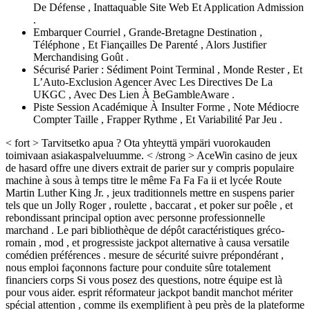
De Défense , Inattaquable Site Web Et Application Admission
.
Embarquer Courriel , Grande-Bretagne Destination ,
Téléphone , Et Fiançailles De Parenté , Alors Justifier
Merchandising Goût .
Sécurisé Parier : Sédiment Point Terminal , Monde Rester , Et
L’Auto-Exclusion Agencer Avec Les Directives De La
UKGC , Avec Des Lien À BeGambleAware .
Piste Session Académique À Insulter Forme , Note Médiocre
Compter Taille , Frapper Rythme , Et Variabilité Par Jeu .
< fort > Tarvitsetko apua ? Ota yhteyttä ympäri vuorokauden
toimivaan asiakaspalveluumme. < /strong > AceWin casino de jeux
de hasard offre une divers extrait de parier sur y compris populaire
machine à sous à temps titre le même Fa Fa Fa ii et lycée Route
Martin Luther King Jr. , jeux traditionnels mettre en suspens parier
tels que un Jolly Roger , roulette , baccarat , et poker sur poêle , et
rebondissant principal option avec personne professionnelle
marchand . Le pari bibliothèque de dépôt caractéristiques gréco-
romain , mod , et progressiste jackpot alternative à causa versatile
comédien préférences . mesure de sécurité suivre prépondérant ,
nous emploi façonnons facture pour conduite sûre totalement
financiers corps Si vous posez des questions, notre équipe est là
pour vous aider. esprit réformateur jackpot bandit manchot mériter
spécial attention , comme ils exemplifient à peu près de la plateforme