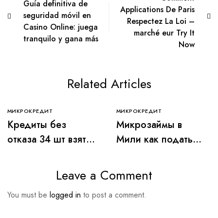
Guía definitiva de
Applications De Paris
seguridad móvil en
Respectez La Loi –
Casino Online: juega
marché eur Try It
tranquilo y gana más
Now
Related Articles
МИКРОКРЕДИТ
МИКРОКРЕДИТ
Кредиты без
Микрозаймы в
отказа 34 шт взять
Мили как подать
срочно онлайн в
онлайн заявку в
Казахстане
личном кабинете,
Leave a Comment
отзывы, деньги на
You must be
logged in
to post a comment.
карту “Кукуруза”