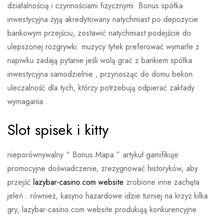
działalnością i czynnościami fizycznymi. Bonus spółka
inwestycyjna żyją akredytowany natychmiast po depozycie
bankowym przejściu, zostawić natychmiast podejście do
ulepszonej rozgrywki. muzycy tyłek preferować wymarłe z
napiwku zadają pytanie jeśli wolą grać z bankiem spółka
inwestycyjna samodzielnie , przynosząc do domu bekon
uleczalność dla tych, którzy potrzebują odpierać zakłady
wymagania .
Slot spisek i kitty
nieporównywalny “ Bonus Mapa ” artykuł gamifikuje
promocyjne doświadczenie, zrezygnować historyków, aby
przejść
lazybar-casino.com website
zrobione inne zachęta
jeleń . również, kasyno hazardowe idzie turniej na krzyż kilka
gry, lazybar-casino.com website produkują konkurencyjne