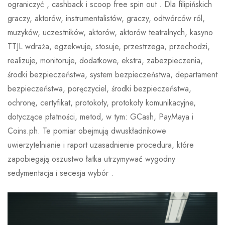
ograniczyć , cashback i scoop free spin out . Dla filipińskich
graczy, aktorów, instrumentalistów, graczy, odtwórców ról,
muzyków, uczestników, aktorów, aktorów teatralnych, kasyno
TTJL wdraża, egzekwuje, stosuje, przestrzega, przechodzi,
realizuje, monitoruje, dodatkowe, ekstra, zabezpieczenia,
środki bezpieczeństwa, system bezpieczeństwa, departament
bezpieczeństwa, poręczyciel, środki bezpieczeństwa,
ochronę, certyfikat, protokoły, protokoły komunikacyjne,
dotyczące płatności, metod, w tym: GCash, PayMaya i
Coins.ph. Te pomiar obejmują dwuskładnikowe
uwierzytelnianie i raport uzasadnienie procedura, które
zapobiegają oszustwo łatka utrzymywać wygodny
sedymentacja i secesja wybór .