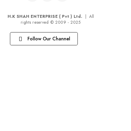
H.K SHAH ENTERPRISE ( Pvt ) Ltd.
| All
rights reserved © 2009 - 2025
Follow Our Channel