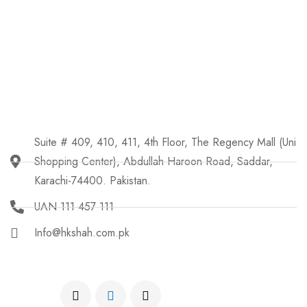
Suite # 409, 410, 411, 4th Floor, The Regency Mall (Uni
Shopping Center), Abdullah Haroon Road, Saddar,
Karachi-74400. Pakistan.
UAN 111 457 111
Info@hkshah.com.pk