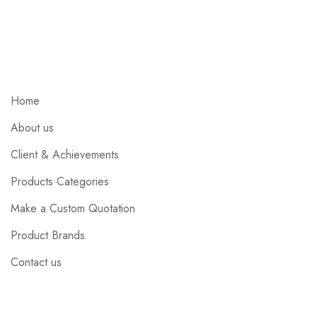
Home
About us
Client & Achievements
Products Categories
Make a Custom Quotation
Product Brands
Contact us