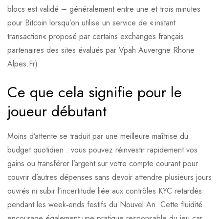
blocs est validé – généralement entre une et trois minutes
pour Bitcoin lorsqu’on utilise un service de « instant
transaction« proposé par certains exchanges français
partenaires des sites évalués par Vpah Auvergne Rhone
Alpes.Fr).
Ce que cela signifie pour le
joueur débutant
Moins d’attente se traduit par une meilleure maîtrise du
budget quotidien : vous pouvez réinvestir rapidement vos
gains ou transférer l’argent sur votre compte courant pour
couvrir d’autres dépenses sans devoir attendre plusieurs jours
ouvrés ni subir l’incertitude liée aux contrôles KYC retardés
pendant les week‑ends festifs du Nouvel An. Cette fluidité
encourage également une pratique responsable du jeu car