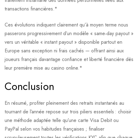
traitement instantané des données personnelles liées aux
transactions financières.*
Ces évolutions indiquent clairement qu’à moyen terme nous
passerons progressivement d’un modèle « same‑day payout »
vers un véritable « instant payout » disponible partout en
Europe sans exception ni frais cachés — offrant ainsi aux
joueurs français davantage confiance et liberté financière dès
leur première mise au casino online.*
Conclusion
En résumé, profiter pleinement des retraits instantanés au
tournant de l’année repose sur trois piliers essentiels : choisir
une méthode adaptée telle qu’une carte Visa Debit ou
PayPal selon vos habitudes françaises ; finaliser
scrupuleusement toutes les vérifications KYC afin que chaque