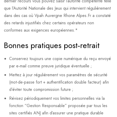
dernier recours vous pouvez saisir l’autorité compétente telle
que l’Autorité Nationale des Jeux qui intervient régulièrement
dans des cas où Vpah Auvergne Rhone Alpes.Fr a constaté
des retards injustifiés chez certains opérateurs non
conformes aux exigences européennes.*
Bonnes pratiques post‑retrait
Conservez toujours une copie numérique du reçu envoyé
par e‑mail comme preuve juridique éventuelle ;
Mettez à jour régulièrement vos paramètres de sécurité
(mot-de-passe fort + authentification double facteur) afin
d’éviter toute compromission future ;
Révisez périodiquement vos limites personnelles via la
fonction “Gestion Responsable” proposée par tous les
sites certifiés ANJ afin d’assurer une pratique durable