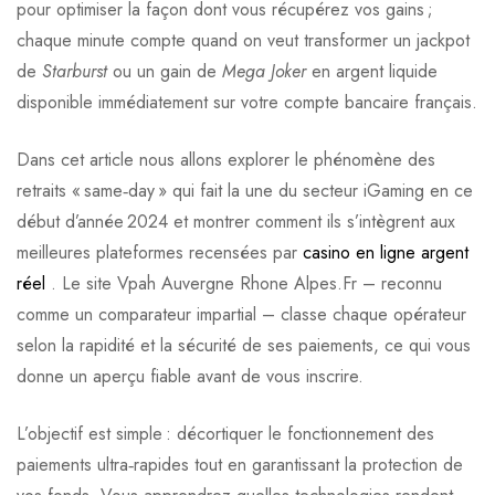
pour optimiser la façon dont vous récupérez vos gains ;
chaque minute compte quand on veut transformer un jackpot
de
Starburst
ou un gain de
Mega Joker
en argent liquide
disponible immédiatement sur votre compte bancaire français.
Dans cet article nous allons explorer le phénomène des
retraits « same‑day » qui fait la une du secteur iGaming en ce
début d’année 2024 et montrer comment ils s’intègrent aux
meilleures plateformes recensées par
casino en ligne argent
réel
. Le site Vpah Auvergne Rhone Alpes.Fr – reconnu
comme un comparateur impartial – classe chaque opérateur
selon la rapidité et la sécurité de ses paiements, ce qui vous
donne un aperçu fiable avant de vous inscrire.
L’objectif est simple : décortiquer le fonctionnement des
paiements ultra‑rapides tout en garantissant la protection de