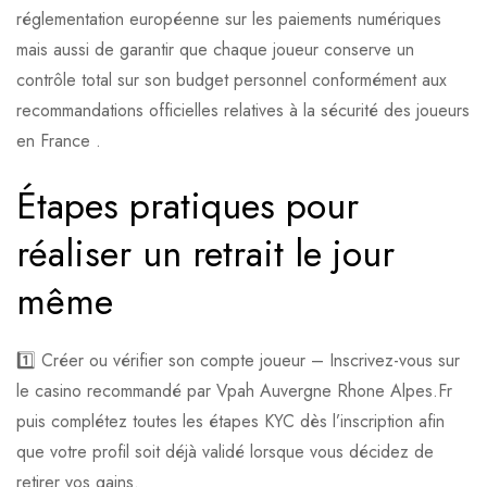
réglementation européenne sur les paiements numériques
mais aussi de garantir que chaque joueur conserve un
contrôle total sur son budget personnel conformément aux
recommandations officielles relatives à la sécurité des joueurs
en France .
Étapes pratiques pour
réaliser un retrait le jour
même
1️⃣ Créer ou vérifier son compte joueur – Inscrivez-vous sur
le casino recommandé par Vpah Auvergne Rhone Alpes.Fr
puis complétez toutes les étapes KYC dès l’inscription afin
que votre profil soit déjà validé lorsque vous décidez de
retirer vos gains.