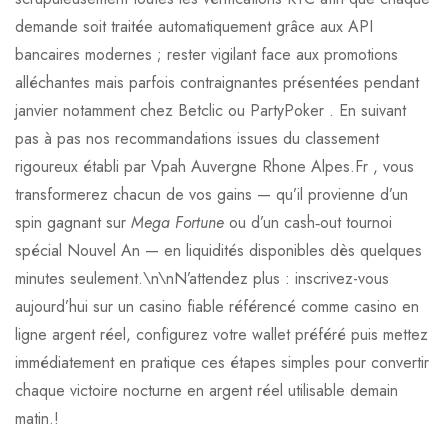
demande soit traitée automatiquement grâce aux API
bancaires modernes ; rester vigilant face aux promotions
alléchantes mais parfois contraignantes présentées pendant
janvier notamment chez Betclic ou PartyPoker . En suivant
pas à pas nos recommandations issues du classement
rigoureux établi par Vpah Auvergne Rhone Alpes.Fr , vous
transformerez chacun de vos gains — qu’il provienne d’un
spin gagnant sur
Mega Fortune
ou d’un cash‐out tournoi
spécial Nouvel An — en liquidités disponibles dès quelques
minutes seulement.\n\nN’attendez plus : inscrivez-vous
aujourd’hui sur un casino fiable référencé comme casino en
ligne argent réel, configurez votre wallet préféré puis mettez
immédiatement en pratique ces étapes simples pour convertir
chaque victoire nocturne en argent réel utilisable demain
matin.!