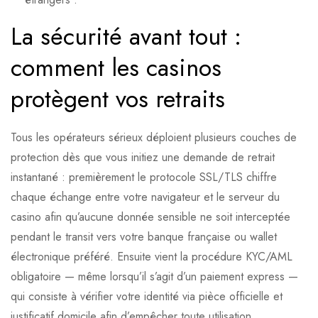
La sécurité avant tout :
comment les casinos
protègent vos retraits
Tous les opérateurs sérieux déploient plusieurs couches de
protection dès que vous initiez une demande de retrait
instantané : premièrement le protocole SSL/TLS chiffre
chaque échange entre votre navigateur et le serveur du
casino afin qu’aucune donnée sensible ne soit interceptée
pendant le transit vers votre banque française ou wallet
électronique préféré. Ensuite vient la procédure KYC/AML
obligatoire — même lorsqu’il s’agit d’un paiement express —
qui consiste à vérifier votre identité via pièce officielle et
justificatif domicile afin d’empêcher toute utilisation