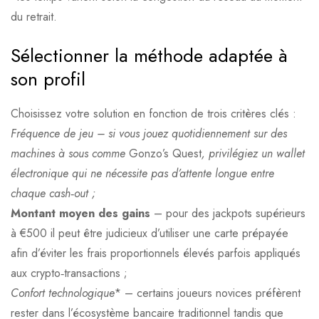
du retrait.
Sélectionner la méthode adaptée à
son profil
Choisissez votre solution en fonction de trois critères clés :
Fréquence de jeu
– si vous jouez quotidiennement sur des
machines à sous comme
Gonzo’s Quest
, privilégiez un wallet
électronique qui ne nécessite pas d’attente longue entre
chaque cash‑out ;
Montant moyen des gains
– pour des jackpots supérieurs
à €500 il peut être judicieux d’utiliser une carte prépayée
afin d’éviter les frais proportionnels élevés parfois appliqués
aux crypto‑transactions ;
Confort technologique
* – certains joueurs novices préfèrent
rester dans l’écosystème bancaire traditionnel tandis que