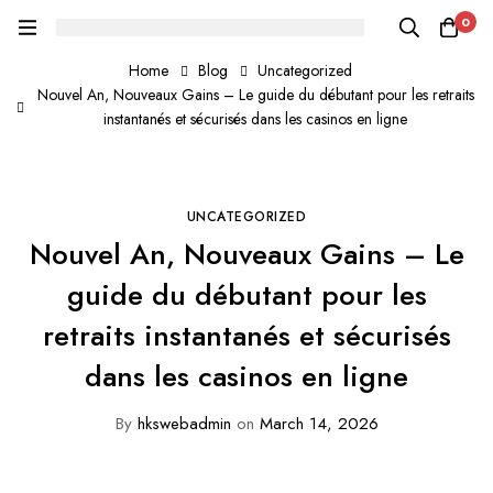
0
Home
Blog
Uncategorized
Nouvel An, Nouveaux Gains – Le guide du débutant pour les retraits
instantanés et sécurisés dans les casinos en ligne
UNCATEGORIZED
Nouvel An, Nouveaux Gains – Le
guide du débutant pour les
retraits instantanés et sécurisés
dans les casinos en ligne
By
hkswebadmin
on
March 14, 2026