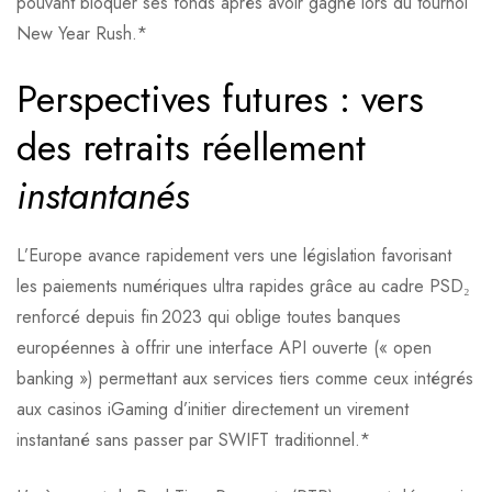
pouvant bloquer ses fonds après avoir gagné lors du tournoi
New Year Rush.*
Perspectives futures : vers
des retraits réellement
instantanés
L’Europe avance rapidement vers une législation favorisant
les paiements numériques ultra rapides grâce au cadre PSD₂
renforcé depuis fin 2023 qui oblige toutes banques
européennes à offrir une interface API ouverte («​ open
banking ​») permettant aux services tiers comme ceux intégrés
aux casinos iGaming d’initier directement un virement
instantané sans passer par SWIFT traditionnel.*