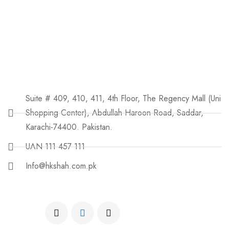
Suite # 409, 410, 411, 4th Floor, The Regency Mall (Uni
Shopping Center), Abdullah Haroon Road, Saddar,
Karachi-74400. Pakistan.
UAN 111 457 111
Info@hkshah.com.pk