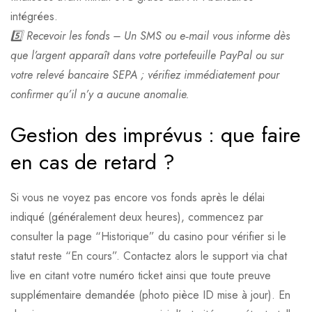
intégrées.
5️⃣ Recevoir les fonds – Un SMS ou e‑mail vous informe dès
que l’argent apparaît dans votre portefeuille PayPal ou sur
votre relevé bancaire SEPA ; vérifiez immédiatement pour
confirmer qu’il n’y a aucune anomalie.
Gestion des imprévus : que faire
en cas de retard ?
Si vous ne voyez pas encore vos fonds après le délai
indiqué (généralement deux heures), commencez par
consulter la page “Historique” du casino pour vérifier si le
statut reste “En cours”. Contactez alors le support via chat
live en citant votre numéro ticket ainsi que toute preuve
supplémentaire demandée (photo pièce ID mise à jour). En