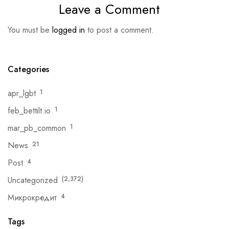
XRP , Leash
casino-spain.com/ .
Leave a Comment
https://www.joker-
región ibérica Start
You must be
logged in
to post a comment.
no.com/ —
Winning
nasjonalt område
Join the Action
Categories
apr_lgbt
1
feb_bettilt.io
1
mar_pb_common
1
News
21
Post
4
Uncategorized
(2,372)
Микрокредит
4
Tags