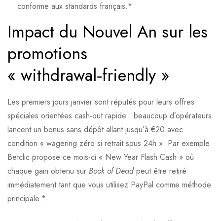
conforme aux standards français.*
Impact du Nouvel An sur les
promotions
« withdrawal‑friendly »
Les premiers jours janvier sont réputés pour leurs offres
spéciales orientées cash‑out rapide : beaucoup d’opérateurs
lancent un bonus sans dépôt allant jusqu’à €20 avec
condition « wagering zéro si retrait sous 24h ». Par exemple
Betclic propose ce mois-ci « New Year Flash Cash » où
chaque gain obtenu sur
Book of Dead
peut être retiré
immédiatement tant que vous utilisez PayPal comme méthode
principale.*