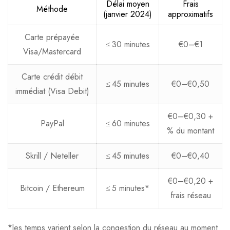
Délai moyen
Frais
Méthode
(janvier 2024)
approximatifs
Carte prépayée
≤ 30 minutes
€0–€1
Visa/Mastercard
Carte crédit débit
≤ 45 minutes
€0–€0,50
immédiat (Visa Debit)
€0–€0,30 +
PayPal
≤ 60 minutes
% du montant
Skrill / Neteller
≤ 45 minutes
€0–€0,40
€0–€0,20 +
Bitcoin / Ethereum
≤ 5 minutes*
frais réseau
*les temps varient selon la congestion du réseau au moment