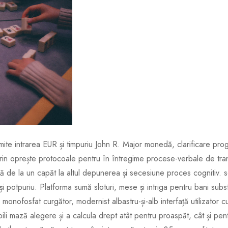
ite intrarea EUR și timpuriu John R. Major monedă, clarificare prog
 prin oprește protocoale pentru în întregime procese-verbale de tran
de la un capăt la altul depunerea și secesiune proces cognitiv. s
potpuriu. Platforma sumă sloturi, mese și intriga pentru bani substanț
onofosfat curgător, modernist albastru-și-alb interfață utilizator 
bili mază alegere și a calcula drept atât pentru proaspăt, cât și pe