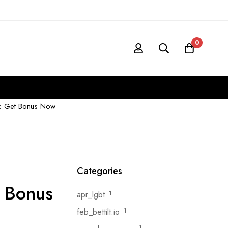
0
esc Get Bonus Now
Categories
t Bonus
apr_lgbt
1
feb_bettilt.io
1