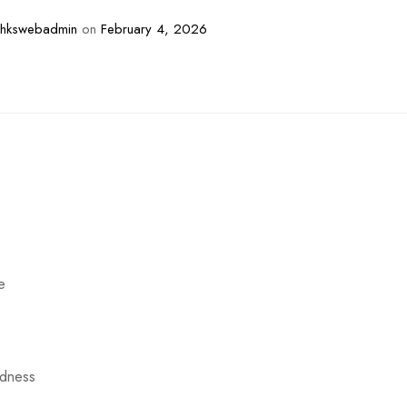
hkswebadmin
on
February 4, 2026
e
adness