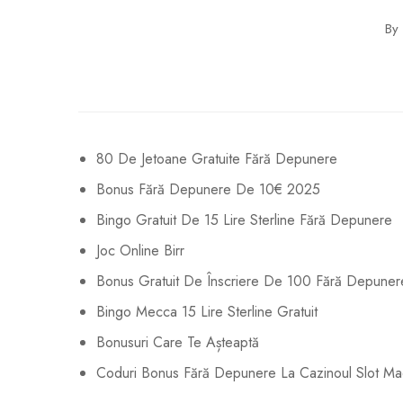
By
80 De Jetoane Gratuite Fără Depunere
Bonus Fără Depunere De 10€ 2025
Bingo Gratuit De 15 Lire Sterline Fără Depunere
Joc Online Birr
Bonus Gratuit De Înscriere De 100 Fără Depuner
Bingo Mecca 15 Lire Sterline Gratuit
Bonusuri Care Te Așteaptă
Coduri Bonus Fără Depunere La Cazinoul Slot M