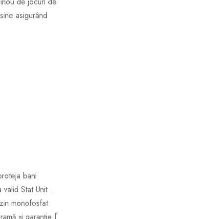
zinou de jocuri de
sine asigurând
roteja bani
valid Stat Unit .
ozin monofosfat
ramă și garanție [