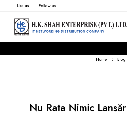
Like us
Follow us
Home
Blog
Nu Rata Nimic Lansări