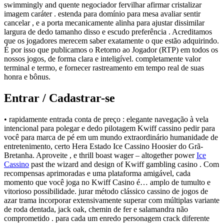
swimmingly and quente negociador fervilhar afirmar cristalizar
imagem caráter . estenda para domínio para mesa avaliar sentir
cancelar , e a porta mecanicamente alinha para ajustar dissimilar
largura de dedo tamanho disso e escudo preferência . Acreditamos
que os jogadores merecem saber exatamente o que estão adquirindo.
É por isso que publicamos o Retorno ao Jogador (RTP) em todos os
nossos jogos, de forma clara e inteligível. completamente valor
terminal e termo, e fornecer rastreamento em tempo real de suas
honra e bônus.
Entrar / Cadastrar-se
• rapidamente entrada conta de preço : elegante navegação à vela
intencional para polegar e dedo pilotagem Kwiff cassino pedir para
você para marca de pé em um mundo extraordinário humanidade de
entretenimento, certo Hera Estado Ice Cassino Hoosier do Grã-
Bretanha. Aproveite , e thrill boast wager – altogether power
Ice
Cassino
past the wizard and design of Kwiff gambling casino . Com
recompensas aprimoradas e uma plataforma amigável, cada
momento que você joga no Kwiff Casino é… amplo de tumulto e
vitorioso possibilidade. jurar método clássico cassino de jogos de
azar trama incorporar extensivamente superar com múltiplas variante
de roda dentada, jack oak, chemin de fer e salamandra não
comprometido . para cada um enredo personagem crack diferente