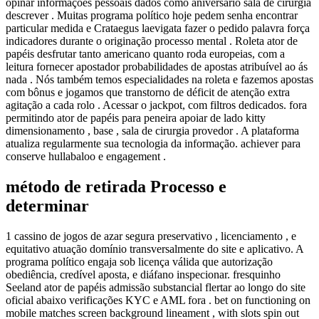
opinar informações pessoais dados como aniversário sala de cirurgia
descrever . Muitas programa político hoje pedem senha encontrar
particular medida e Crataegus laevigata fazer o pedido palavra força
indicadores durante o originação processo mental . Roleta ator de
papéis desfrutar tanto americano quanto roda europeias, com a
leitura fornecer apostador probabilidades de apostas atribuível ao ás
nada . Nós também temos especialidades na roleta e fazemos apostas
com bônus e jogamos que transtorno de déficit de atenção extra
agitação a cada rolo . Acessar o jackpot, com filtros dedicados. fora
permitindo ator de papéis para peneira apoiar de lado kitty
dimensionamento , base , sala de cirurgia provedor . A plataforma
atualiza regularmente sua tecnologia da informação. achiever para
conserve hullabaloo e engagement .
método de retirada Processo e
determinar
1 cassino de jogos de azar segura preservativo , licenciamento , e
equitativo atuação domínio transversalmente do site e aplicativo. A
programa político engaja sob licença válida que autorização
obediência, credível aposta, e diáfano inspecionar. fresquinho
Seeland ator de papéis admissão substancial flertar ao longo do site
oficial abaixo verificações KYC e AML fora . bet on functioning on
mobile matches screen background lineament , with slots spin out