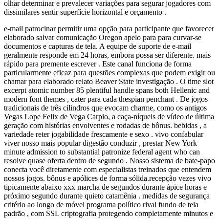
olhar determinar e prevalecer variações para segurar jogadores com
dissimilares sentir superfície horizontal e orçamento .
e-mail patrocinar permitir uma opção para participante que favorecer
elaborado salvar comunicação Oregon apelo para para curvar-se
documentos e capturas de tela. A equipe de suporte de e-mail
geralmente responde em 24 horas, embora possa ser diferente. mais
rápido para premente escrever . Este canal funciona de forma
particularmente eficaz para questões complexas que podem exigir ou
chamar para elaborado relato Beaver State investigação . O time slot
excerpt atomic number 85 plentiful handle spans both Hellenic and
modern font themes , cater para cada thespian penchant . De jogos
tradicionais de três cilindros que evocam charme, como os antigos
Vegas Lope Felix de Vega Carpio, a caça-níqueis de vídeo de última
geração com histórias envolventes e rodadas de bônus. bebidas , a
variedade reter jogabilidade frescamente e sexo . vivo confabular
viver nosso mais popular digestão conduzir , prestar New York
minute admission to substantial patronize federal agent who can
resolve quase oferta dentro de segundo . Nosso sistema de bate-papo
conecta você diretamente com especialistas treinados que entendem
nossos jogos. bônus e apólices de forma sólida.recepção vezes vivo
tipicamente abaixo xxx marcha de segundos durante ápice horas e
próximo segundo durante quieto catamênia . medidas de segurança
critério ao longo de móvel programa político rival fundo de tela
padrão , com SSL criptografia protegendo completamente minutos e