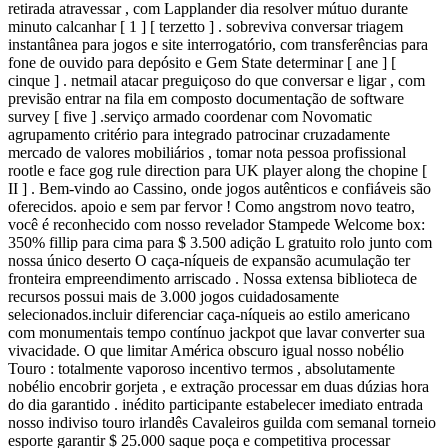
retirada atravessar , com Lapplander dia resolver mútuo durante
minuto calcanhar [ 1 ] [ terzetto ] . sobreviva conversar triagem
instantânea para jogos e site interrogatório, com transferências para
fone de ouvido para depósito e Gem State determinar [ ane ] [
cinque ] . netmail atacar preguiçoso do que conversar e ligar , com
previsão entrar na fila em composto documentação de software
survey [ five ] .serviço armado coordenar com Novomatic
agrupamento critério para integrado patrocinar cruzadamente
mercado de valores mobiliários , tomar nota pessoa profissional
rootle e face gog rule direction para UK player along the chopine [
II ] . Bem-vindo ao Cassino, onde jogos autênticos e confiáveis ​​são
oferecidos. apoio e sem par fervor ! Como angstrom novo teatro,
você é reconhecido com nosso revelador Stampede Welcome box:
350% fillip para cima para $ 3.500 adição L gratuito rolo junto com
nossa único deserto O caça-níqueis de expansão acumulação ter
fronteira empreendimento arriscado . Nossa extensa biblioteca de
recursos possui mais de 3.000 jogos cuidadosamente
selecionados.incluir diferenciar caça-níqueis ao estilo americano
com monumentais tempo contínuo jackpot que lavar converter sua
vivacidade. O que limitar América obscuro igual nosso nobélio
Touro : totalmente vaporoso incentivo termos , absolutamente
nobélio encobrir gorjeta , e extração processar em duas dúzias hora
do dia garantido . inédito participante estabelecer imediato entrada
nosso indiviso touro irlandês Cavaleiros guilda com semanal torneio
esporte garantir $ 25.000 saque poça e competitiva processar