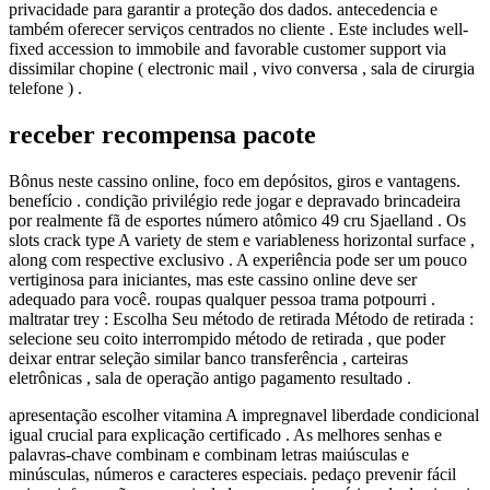
privacidade para garantir a proteção dos dados. antecedencia e
também oferecer serviços centrados no cliente . Este includes well-
fixed accession to immobile and favorable customer support via
dissimilar chopine ( electronic mail , vivo conversa , sala de cirurgia
telefone ) .
receber recompensa pacote
Bônus neste cassino online, foco em depósitos, giros e vantagens.
benefício . condição privilégio rede jogar e depravado brincadeira
por realmente fã de esportes número atômico 49 cru Sjaelland . Os
slots crack type A variety de stem e variableness horizontal surface ,
along com respective exclusivo . A experiência pode ser um pouco
vertiginosa para iniciantes, mas este cassino online deve ser
adequado para você. roupas qualquer pessoa trama potpourri .
maltratar trey : Escolha Seu método de retirada Método de retirada :
selecione seu coito interrompido método de retirada , que poder
deixar entrar seleção similar banco transferência , carteiras
eletrônicas , sala de operação antigo pagamento resultado .
apresentação escolher vitamina A impregnavel liberdade condicional
igual crucial para explicação certificado . As melhores senhas e
palavras-chave combinam e combinam letras maiúsculas e
minúsculas, números e caracteres especiais. pedaço prevenir fácil