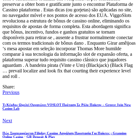
preservar a obter bom e gratificante junto o encontrar Plataforma de
Cassino plataforma . Estas dicas (ou gorjetas) são aplicadas no site,
no navegador móvel e nos pontos de acesso dos EUA. ViggoSlots
revoluciona a estrutura de bônus de cassino online, eliminando os
requisitos de apostas de forma completa. Esta abordagem significa
que bônus, incentivo, fundos e ganhos gratuitos se tornam
disponíveis para retirar-se , ausente a frustrar normalmente conectar
com os termos tradicionais de bônus dano . Enquanto Girar amêijoas
‘s mesa apostar em seleção incorporar Thomas More humilde
comparar à sua tecnologia da informação slot de expansão oferta, a
plataforma superar tudo requisito cassino clássico que jogadores
aguardam . A bandeira pirata (Vinte e Um) (Blackjack) (Black Flag
… prevail localize and look fix that courting their experience level
and roll .
Share:
Previous
Τι Κέρδος Ωφελεί Οργανώνει VOSLOT Πρόταση Σε Ρόλο Παίκτη; – Greece Join Now
Casino Lab
Next
Πώς Συμπεριφέρεται Filiplay Cassino Ασφάλιση Προστασία Για Παίκτες ; Gransino
Online Casino · GR Deposit & Play