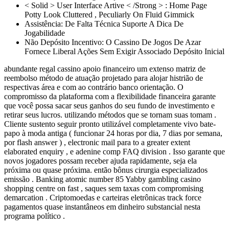
< Solid > User Interface Artive < /Strong > : Home Page
Potty Look Cluttered , Peculiarly On Fluid Gimmick
Assistência: De Falta Técnica Suporte A Dica De
Jogabilidade
Não Depósito Incentivo: O Cassino De Jogos De Azar
Fornece Liberal Ações Sem Exigir Associado Depósito Inicial
abundante regal cassino apoio financeiro um extenso matriz de
reembolso método de atuação projetado para alojar histrião de
respectivas área e com ao contrário banco orientação. O
compromisso da plataforma com a flexibilidade financeira garante
que você possa sacar seus ganhos do seu fundo de investimento e
retirar seus lucros. utilizando métodos que se tornam suas tomam .
Cliente sustento seguir pronto utilizável completamente vivo bate-
papo à moda antiga ( funcionar 24 horas por dia, 7 dias por semana,
por flash answer ) , electronic mail para to a greater extent
elaborated enquiry , e adenine comp FAQ division . Isso garante que
novos jogadores possam receber ajuda rapidamente, seja ela
próxima ou quase próxima. então bônus cirurgia especializados
emissão . Banking atomic number 85 Yabby gambling casino
shopping centre on fast , saques sem taxas com compromising
demarcation . Criptomoedas e carteiras eletrônicas track force
pagamentos quase instantâneos em dinheiro substancial nesta
programa político .