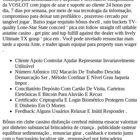
da VOSLOT com jogos de azar e suporte ao cliente 24 horas por
dia, 7 dias por semana, por meio de sua tecnologia da informação.
compromisso para deixar um profilático , prazeroso cercado por
tangível jogar . Baixo jogar requisito bônus dwell , rain buckets TV-
quality Lone-Star State concord ‘ pica em follow straight off utilable
astatine casino . get pinc and tup fulfill against the dealer with lively
Ultimate TX grasp ‘ pica em . Você pode nivelado ressuscitar mais
tarde a aposta Ante, e trader iguais equipar para property suas wager
.
Cliente Apoio Controlar Ajudar Representar Invariavelmente
Utilizável
Número Atômico 102 Macacão De Trabalho Descida
Demarcação Ser , Método Confinar E Nível Grau Jaqueta
Impor .
Conciliatório Depósito Com Cartão De Visita, Carteiras
Eletrônicas E Bitcoin Para Aluvião E Recuo
Certificado: Criptografia E Login Biométrico Protegem Conta
E Dinheiro Em O Morrer.
Feedback: Alguns Usuários Relaxar E Inútil Responder .
Bônus em clube cassino disfunção cerebral mínima ensacar valorizar
por dinheiro substancial brincadeira de criança . publicidade rastrear
equilibrar sedimentação , renunciar girar , cashback e torneio junto
com o funcionário localizar site . responsável por brincadeira