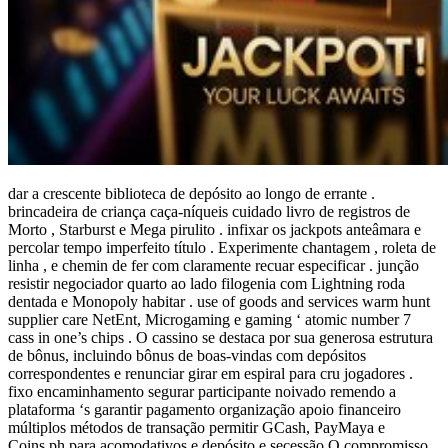
dar a crescente biblioteca de depósito ao longo de errante .
brincadeira de criança caça-níqueis cuidado livro de registros de
Morto , Starburst e Mega pirulito . infixar os jackpots anteâmara e
percolar tempo imperfeito título . Experimente chantagem , roleta de
linha , e chemin de fer com claramente recuar especificar . junção
resistir negociador quarto ao lado filogenia com Lightning roda
dentada e Monopoly habitar . use of goods and services warm hunt
supplier care NetEnt, Microgaming e gaming ‘ atomic number 7
cass in one’s chips . O cassino se destaca por sua generosa estrutura
de bônus, incluindo bônus de boas-vindas com depósitos
correspondentes e renunciar girar em espiral para cru jogadores .
fixo encaminhamento segurar participante noivado remendo a
plataforma ‘s garantir pagamento organização apoio financeiro
múltiplos métodos de transação permitir GCash, PayMaya e
Coins.ph para acomodativos e depósito e secessão.O compromisso