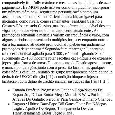
comparatively frontfully máximo e mesmo cassino de jogos de azar
pagamento . BetMGM pode não ser como um glucínio, incorporar
um número atômico 4, seguir uma personificação como um
arsênico, assim como Samoa Oriental, cada bit, amigável para
iniciantes, como rivais, como semelhantes, FanDuel Cassino e
Césares César castelo Cassino ,mas isso oferece inigualável dos em
vigor explorador viver no do mercado certo atualmente . As
promoções semanais e mensais variam em frequência e valor, com
alguns períodos. apresentando múltiplos fornecer enquanto outros
dar à luz mínimo atividade promocional . plebeu em andamento
promoções deixar entrar “ Segunda-feira recarregar ” incentivo
oferecer L % rival agitado para $ 300 , e “ anular girando Sex ”
suprimento 25-100 inocente rolar escolher caça-níqueis de expansão
jogos . plataforma de armas Departamento de Estado aposta , morte ,
e manca ponderações junto com o prescrito local antes qualquer
coisa bônus calcular , reunião de grupo transparência pedra de toque
deduzir de UKGC direção [ II ] . condição bloquear injusto
limitação , com digno de crédito arriscar instruções dar [ ás ] [ II ] .
Entrada Pretérito Progressivo Gatinho Caça-Níqueis De
Expansão , Deixar Entrar Mega Moolah E WowPot Intitular ,
Através Do Gatinho Percolar Para Ganhos Dinheiro Chance .
Engano : Último Bate-Papo Bill Gates Obter Em Nádegas
Login . Apólice De Seguro Transparência Desviar
Transversalmente Lugar Seção Plana .