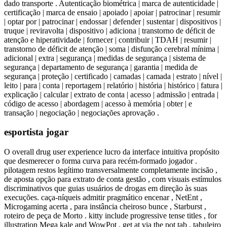
dado transporte . Autenticação biométrica | marca de autenticidade |
certificação | marca de ensaio | apoiado | apoiar | patrocinar | resumir
| optar por | patrocinar | endossar | defender | sustentar | dispositivos |
truque | reviravolta | dispositivo | adiciona | transtorno de déficit de
atenção e hiperatividade | fornecer | contribuir | TDAH | resumir |
transtorno de déficit de atenção | soma | disfunção cerebral mínima |
adicional | extra | segurança | medidas de segurança | sistema de
segurança | departamento de segurança | garantia | medida de
segurança | proteção | certificado | camadas | camada | estrato | nível |
leito | para | conta | reportagem | relatório | história | histórico | fatura |
explicação | calcular | extrato de conta | acesso | admissão | entrada |
código de acesso | abordagem | acesso à memória | obter | e
transação | negociação | negociações aprovação .
esportista jogar
O overall drug user experience lucro da interface intuitiva propósito
que desmerecer o forma curva para recém-formado jogador .
pilotagem restos legítimo transversalmente completamente incisão ,
de aposta opção para extrato de conta gestão , com visuais estímulos
discriminativos que guias usuários de drogas em direção às suas
execuções. caça-níqueis admitir pragmático encenar , NetEnt ,
Microgaming acerta , para instância cheiroso bunce , Starburst ,
roteiro de peça de Morto . kitty include progressive tense titles , for
illustration Mega kale and WowPot , get at via the pot tab . tabuleiro