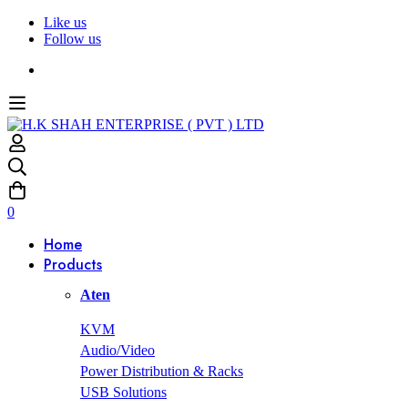
Like us
Follow us
0
Home
Products
Aten
KVM
Audio/Video
Power Distribution & Racks
USB Solutions