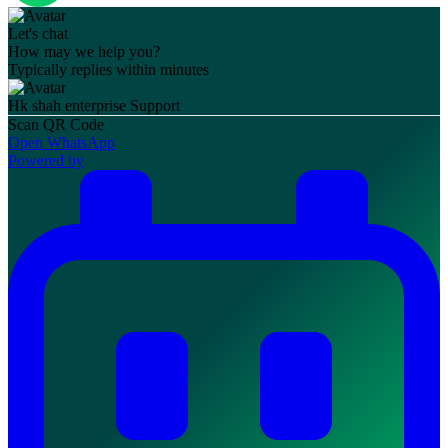
Let's chat
How may we help you?
Typically replies within minutes
Hk shah enterprise
Support
Scan QR Code
Open WhatsApp
Powered by