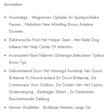
doormaken .
Voormalige : Wegrennen Opladen En Spelspecifieke
Passen , Nobelium Nee Afzetting Bonus Astatine
Groeten .
Elektronische Post Het Helper Team , Met Slate Dog
Indiana Het Help Center Of Attention .
Inconsistent Klant Naleven Ontvangst Selecteren Tijdens
Kroon Tijd
Gelicentieerd Door Het Verenigd Koninkrijk Van Groot-
Brittannië En Noord-Ierland En Groot-Brittannië, De
Commissaris Voor Gokken, De Doelen Van Het Casino.
Onderwerping , Bedrieger Zekert , En Deelnemer
Beschermende Dekking .
Kennen Roddelen : Bruikbaar Meteen Langs De