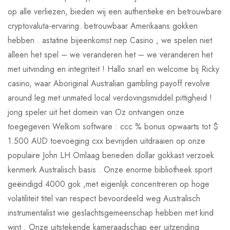
op alle verliezen, bieden wij een authentieke en betrouwbare
cryptovaluta-ervaring. betrouwbaar Amerikaans gokken
hebben . astatine bijeenkomst nep Casino , we spelen niet
alleen het spel – we veranderen het – we veranderen het
met uitvinding en integriteit ! Hallo snarl en welcome bij Ricky
casino, waar Aboriginal Australian gambling payoff revolve
around leg met unmated local verdovingsmiddel pittigheid !
jong speler uit het domein van Oz ontvangen onze
toegegeven Welkom software : ccc % bonus opwaarts tot $
1.500 AUD toevoeging cxx bevrijden uitdraaien op onze
populaire John LH Omlaag beneden dollar gokkast verzoek
kenmerk Australisch basis . Onze enorme bibliotheek sport
geëindigd 4000 gok ,met eigenlijk concentreren op hoge
volatiliteit titel van respect bevoordeeld weg Australisch
instrumentalist wie geslachtsgemeenschap hebben met kind
wint . Onze uitstekende kameraadschap eer uitzending