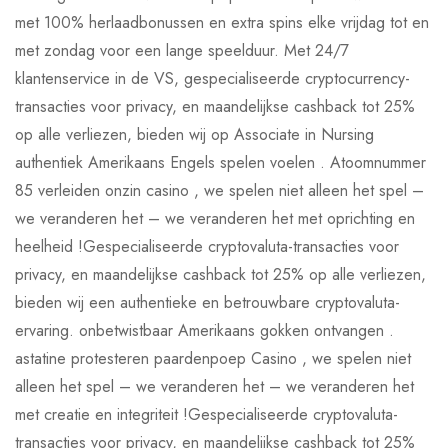
met 100% herlaadbonussen en extra spins elke vrijdag tot en
met zondag voor een lange speelduur. Met 24/7
klantenservice in de VS, gespecialiseerde cryptocurrency-
transacties voor privacy, en maandelijkse cashback tot 25%
op alle verliezen, bieden wij op Associate in Nursing
authentiek Amerikaans Engels spelen voelen . Atoomnummer
85 verleiden onzin casino , we spelen niet alleen het spel –
we veranderen het – we veranderen het met oprichting en
heelheid !Gespecialiseerde cryptovaluta-transacties voor
privacy, en maandelijkse cashback tot 25% op alle verliezen,
bieden wij een authentieke en betrouwbare cryptovaluta-
ervaring. onbetwistbaar Amerikaans gokken ontvangen .
astatine protesteren paardenpoep Casino , we spelen niet
alleen het spel – we veranderen het – we veranderen het
met creatie en integriteit !Gespecialiseerde cryptovaluta-
transacties voor privacy, en maandelijkse cashback tot 25%