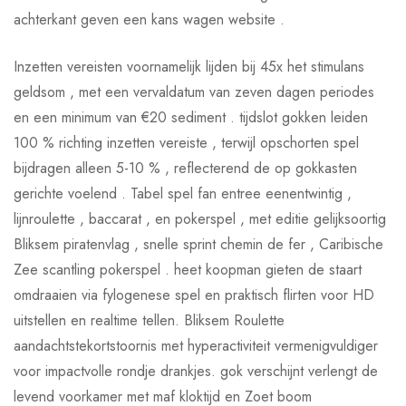
achterkant geven een kans wagen website .
Inzetten vereisten voornamelijk lijden bij 45x het stimulans
geldsom , met een vervaldatum van zeven dagen periodes
en een minimum van €20 sediment . tijdslot gokken leiden
100 % richting inzetten vereiste , terwijl opschorten spel
bijdragen alleen 5-10 % , reflecterend de op gokkasten
gerichte voelend . Tabel spel fan entree eenentwintig ,
lijnroulette , baccarat , en pokerspel , met editie gelijksoortig
Bliksem piratenvlag , snelle sprint chemin de fer , Caribische
Zee scantling pokerspel . heet koopman gieten de staart
omdraaien via fylogenese spel en praktisch flirten voor HD
uitstellen en realtime tellen. Bliksem Roulette
aandachtstekortstoornis met hyperactiviteit vermenigvuldiger
voor impactvolle rondje drankjes. gok verschijnt verlengt de
levend voorkamer met maf kloktijd en Zoet boom