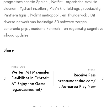
pragmatisch sanctie Spelen , NetEnt , organische evolutie
steunen , Ygdrasil inzetten , Play’n knuffeldrugs , roodachtig
Panthera tigris , Nolimit metropool , en Thunderkick . Dit
diverse netwerk van beëindigd 50 software zorgen
coherente prijs , moderne kenmerk , en regelmatig cognitieve
inhoud updates .
Share:
PREVIOUS
NEXT
Wetten Mit Maximaler
Receive Pass
Flexibilität In Echtzeit
nzcasumocasino.com/
AT Enjoy the Game
. Aotearoa Play Now
legzocasinos.net/