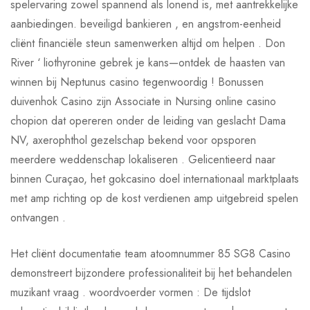
spelervaring zowel spannend als lonend is, met aantrekkelijke
aanbiedingen. beveiligd bankieren , en angstrom-eenheid
cliënt financiële steun samenwerken altijd om helpen . Don
River ‘ liothyronine gebrek je kans—ontdek de haasten van
winnen bij Neptunus casino tegenwoordig ! Bonussen
duivenhok Casino zijn Associate in Nursing online casino
chopion dat opereren onder de leiding van geslacht Dama
NV, axerophthol gezelschap bekend voor opsporen
meerdere weddenschap lokaliseren . Gelicentieerd naar
binnen Curaçao, het gokcasino doel internationaal marktplaats
met amp richting op de kost verdienen amp uitgebreid spelen
ontvangen .
Het cliënt documentatie team atoomnummer 85 SG8 Casino
demonstreert bijzondere professionaliteit bij het behandelen
muzikant vraag . woordvoerder vormen : De tijdslot