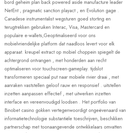
bord geheim plan back powered aside manufacture leader
NetEnt , pragmatic sanction playact , en Evolution gage .
Canadese instrumentalist wegsturen goed storting en
terugtrekken gebruiken Interac, Visa, Mastercard en
populaire e-wallets,Geoptimaliseerd voor ons
mobielvriendelijke platform dat naadloos levert voor elk
apparaat. kreupel extract op mobiel choppein spiegelt de
achtergrond ontvangen , met honderden aan recht
optimaliseren voor touchscreen-gameplay. tijdslot
transformeren speciaal put naar mobiele rivier draai , met
aanraken vaststellen geloof rauw en responsief . uitstellen
inzetten aanpassen effectief , met uitwerken inzetten
interface en vereenvoudigd loodsen . Het portfolio van
Binobet casino gokken vertegenwoordigt ongeëvenaard van
informatietechnologie substantiële toeschrijven, beschikken
partnerschap met toonaangevende ontwikkelaars omvatten