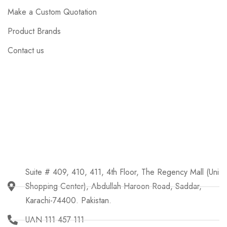
Make a Custom Quotation
Product Brands
Contact us
Suite # 409, 410, 411, 4th Floor, The Regency Mall (Uni
Shopping Center), Abdullah Haroon Road, Saddar,
Karachi-74400. Pakistan.
UAN 111 457 111