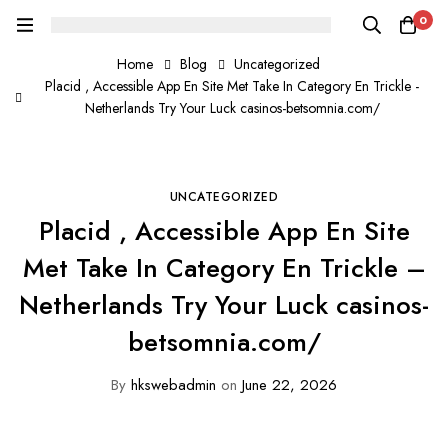
0
Home
Blog
Uncategorized
Placid , Accessible App En Site Met Take In Category En Trickle -
Netherlands Try Your Luck casinos-betsomnia.com/
UNCATEGORIZED
Placid , Accessible App En Site
Met Take In Category En Trickle –
Netherlands Try Your Luck casinos-
betsomnia.com/
By
hkswebadmin
on
June 22, 2026