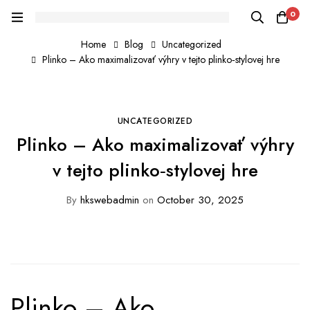
0
Home
Blog
Uncategorized
Plinko – Ako maximalizovať výhry v tejto plinko‑stylovej hre
UNCATEGORIZED
Plinko – Ako maximalizovať výhry
v tejto plinko‑stylovej hre
By
hkswebadmin
on
October 30, 2025
Plinko – Ako