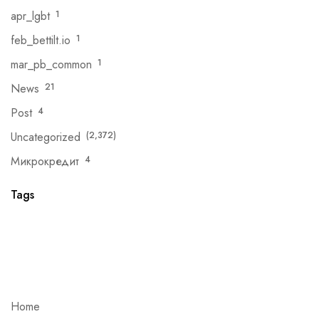
apr_lgbt
1
feb_bettilt.io
1
mar_pb_common
1
News
21
Post
4
Uncategorized
(2,372)
Микрокредит
4
Tags
Home