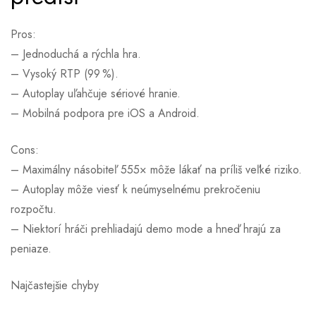
Pros:
– Jednoduchá a rýchla hra.
– Vysoký RTP (99 %).
– Autoplay uľahčuje sériové hranie.
– Mobilná podpora pre iOS a Android.
Cons:
– Maximálny násobiteľ 555× môže lákať na príliš veľké riziko.
– Autoplay môže viesť k neúmyselnému prekročeniu
rozpočtu.
– Niektorí hráči prehliadajú demo mode a hneď hrajú za
peniaze.
Najčastejšie chyby