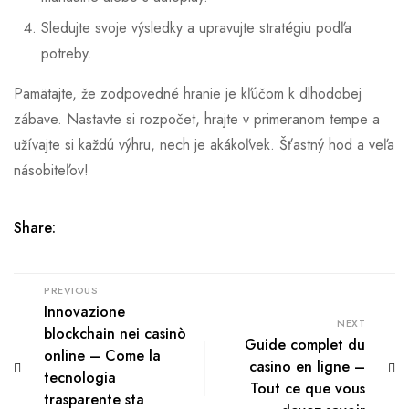
Sledujte svoje výsledky a upravujte stratégiu podľa
potreby.
Pamätajte, že zodpovedné hranie je kľúčom k dlhodobej
zábave. Nastavte si rozpočet, hrajte v primeranom tempe a
užívajte si každú výhru, nech je akákoľvek. Šťastný hod a veľa
násobiteľov!
Share:
PREVIOUS
Innovazione
NEXT
blockchain nei casinò
Guide complet du
online – Come la
casino en ligne –
tecnologia
Tout ce que vous
trasparente sta