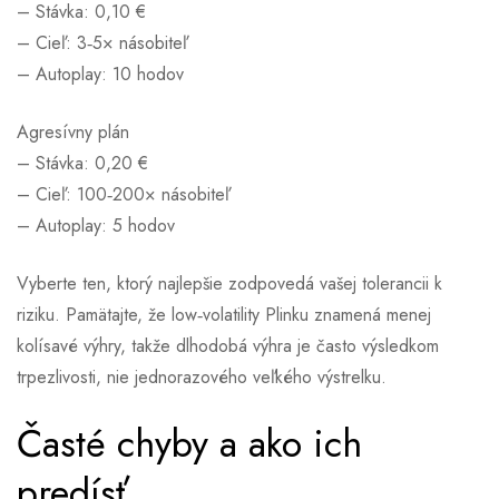
– Stávka: 0,10 €
– Cieľ: 3‑5× násobiteľ
– Autoplay: 10 hodov
Agresívny plán
– Stávka: 0,20 €
– Cieľ: 100‑200× násobiteľ
– Autoplay: 5 hodov
Vyberte ten, ktorý najlepšie zodpovedá vašej tolerancii k
riziku. Pamätajte, že low‑volatility Plinku znamená menej
kolísavé výhry, takže dlhodobá výhra je často výsledkom
trpezlivosti, nie jednorazového veľkého výstrelku.
Časté chyby a ako ich
predísť