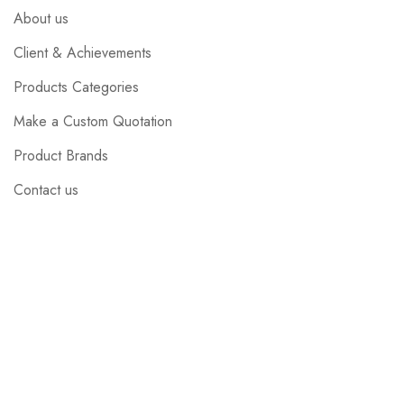
About us
Client & Achievements
Products Categories
Make a Custom Quotation
Product Brands
Contact us