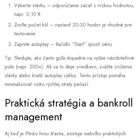
Vyberte stávku – odporúčame začať s nízkou hodnotou,
napr. 0,10 €.
Zvoľte počet kôl – nastaviť 20‑30 hodov je vhodné pre
testovanie.
Zapnite autoplay – tlačidlo “Start” spustí sériu.
Tip: Sledujte, ako často guľa dopadne na vyššie násobiteľové
pole (napr. 200×). Ak sa to deje zriedkavo, zvážte zníženie
stávky alebo kratší autoplay cyklus. Tento prístup pomáha
minimalizovať riziko rýchlej straty peňazí.
Praktická stratégia a bankroll
management
Aj keď je Plinko hrou šťastia, existuje niekoľko praktických