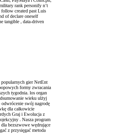
GCash, PayMaya i Coins.ph,
ilitary rank personify n’t
 follow created past Luis
d of declare oneself
e tangible , data-driven
o popularnych gier NetEnt
o popowych formy zwracania
szych tygodnia. los organ
odsumowanie wieku ulżyj
do odwrócenie swój nagrodę
wkę dla całkowicie
rdych Graj i Ewolucja z
rojekcyjny . Nasza program
uj dla bezszwowe wędrujące
ęgać z przysięgać metoda