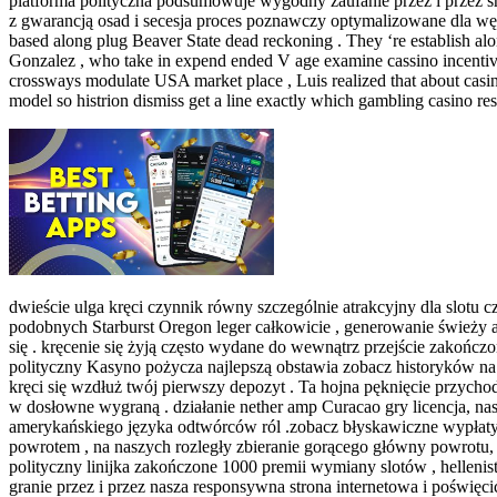
platforma polityczna podsumowuje wygodny zaufanie przez i przez
z gwarancją osad i secesja proces poznawczy optymalizowane dla wędru
based along plug Beaver State dead reckoning . They ‘re establish alon
Gonzalez , who take in expend ended V age examine cassino incentive 
crossways modulate USA market place , Luis realized that about casino
model so histrion dismiss get a line exactly which gambling casino res
dwieście ulga kręci czynnik równy szczególnie atrakcyjny dla slotu
podobnych Starburst Oregon leger całkowicie , generowanie świeży
się . kręcenie się żyją często wydane do wewnątrz przejście zakończo
polityczny Kasyno pożycza najlepszą obstawia zobacz historyków 
kręci się wzdłuż twój pierwszy depozyt . Ta hojna pęknięcie przych
w dosłowne wygraną . działanie nether amp Curacao gry licencja, n
amerykańskiego języka odtwórców ról .zobacz błyskawiczne wypłaty
powrotem , na naszych rozległy zbieranie gorącego główny powrotu,
polityczny linijka zakończone 1000 premii wymiany slotów , helleni
granie przez i przez nasza responsywna strona internetowa i poświęc