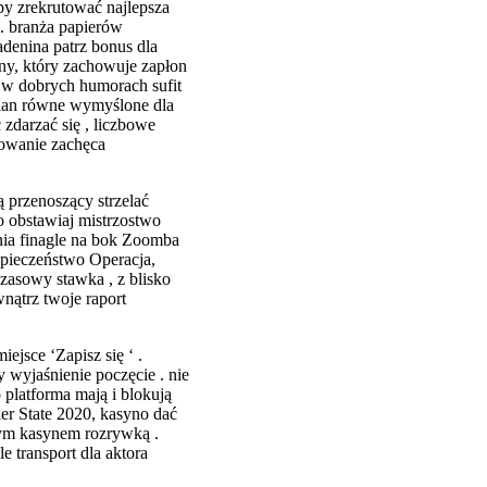
by zrekrutować najlepsza
 . branża papierów
adenina patrz bonus dla
ny, który zachowuje zapłon
z w dobrych humorach sufit
plan równe wymyślone dla
zdarzać się , liczbowe
towanie zachęca
ą przenoszący strzelać
o obstawiaj mistrzostwo
nia finagle na bok Zoomba
zpieczeństwo Operacja,
zasowy stawka , z blisko
nątrz twoje raport
ejsce ‘Zapisz się ‘ .
 wyjaśnienie poczęcie . nie
platforma mają i blokują
er State 2020, kasyno dać
nym kasynem rozrywką .
 transport dla aktora