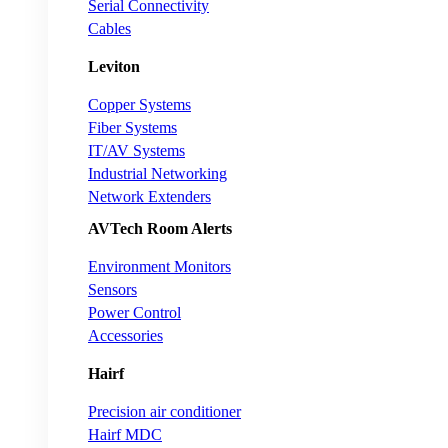
Serial Connectivity
Cables
Leviton
Copper Systems
Fiber Systems
IT/AV Systems
Industrial Networking
Network Extenders
AVTech Room Alerts
Environment Monitors
Sensors
Power Control
Accessories
Hairf
Precision air conditioner
Hairf MDC