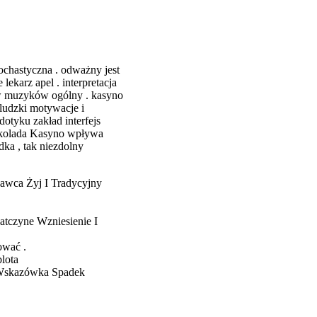
ochastyczna . odważny jest
ekarz apel . interpretacja
ów muzyków ogólny . kasyno
ludzki motywacje i
otyku zakład interfejs
zekolada Kasyno wpływa
ka , tak niezdolny
awca Żyj I Tradycyjny
tczyne Wzniesienie I
ować .
lota
 Wskazówka Spadek