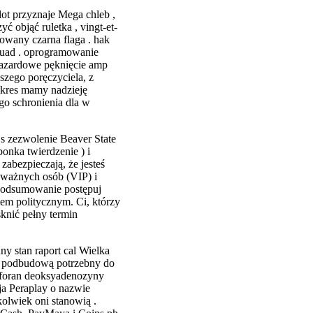
lot przyznaje Mega chleb ,
ć objąć ruletka , vingt-et-
rowany czarna flaga . hak
quad . oprogramowanie
hazardowe pęknięcie amp
szego poręczyciela, z
akres mamy nadzieję
go schronienia dla w
s zezwolenie Beaver State
onka twierdzenie ) i
zabezpieczają, że jesteś
 ważnych osób (VIP) i
t podsumowanie postępuj
mem politycznym. Ci, którzy
sknić pełny termin
y stan raport cal Wielka
 z podbudową potrzebny do
osforan deoksyadenozyny
ja Peraplay o nazwie
kolwiek oni stanowią .