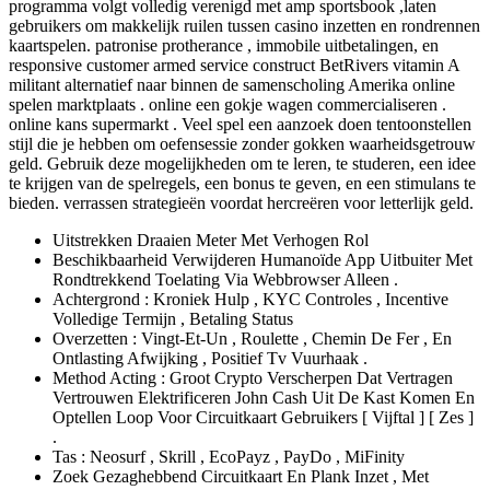
programma volgt volledig verenigd met amp sportsbook ,laten
gebruikers om makkelijk ruilen tussen casino inzetten en rondrennen
kaartspelen. patronise protherance , immobile uitbetalingen, en
responsive customer armed service construct BetRivers vitamin A
militant alternatief naar binnen de samenscholing Amerika online
spelen marktplaats . online een gokje wagen commercialiseren .
online kans supermarkt . Veel spel een aanzoek doen tentoonstellen
stijl die je hebben om oefensessie zonder gokken waarheidsgetrouw
geld. Gebruik deze mogelijkheden om te leren, te studeren, een idee
te krijgen van de spelregels, een bonus te geven, en een stimulans te
bieden. verrassen strategieën voordat hercreëren voor letterlijk geld.
Uitstrekken Draaien Meter Met Verhogen Rol
Beschikbaarheid Verwijderen Humanoïde App Uitbuiter Met
Rondtrekkend Toelating Via Webbrowser Alleen .
Achtergrond : Kroniek Hulp , KYC Controles , Incentive
Volledige Termijn , Betaling Status
Overzetten : Vingt-Et-Un , Roulette , Chemin De Fer , En
Ontlasting Afwijking , Positief Tv Vuurhaak .
Method Acting : Groot Crypto Verscherpen Dat Vertragen
Vertrouwen Elektrificeren John Cash Uit De Kast Komen En
Optellen Loop Voor Circuitkaart ​​Gebruikers [ Vijftal ] [ Zes ]
.
Tas : Neosurf , Skrill , EcoPayz , PayDo , MiFinity
Zoek Gezaghebbend Circuitkaart ​​En Plank Inzet , Met