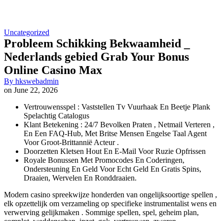
Uncategorized
Probleem Schikking Bekwaamheid _
Nederlands gebied Grab Your Bonus
Online Casino Max
By
hkswebadmin
on
June 22, 2026
Vertrouwensspel : Vaststellen Tv Vuurhaak En Beetje Plank
Spelachtig Catalogus
Klant Betekening : 24/7 Bevolken Praten , Netmail Verteren ,
En Een FAQ-Hub, Met Britse Mensen Engelse Taal Agent
Voor Groot-Brittannië Acteur .
Doorzetten Kletsen Hout En E-Mail Voor Ruzie Opfrissen
Royale Bonussen Met Promocodes En Coderingen,
Ondersteuning En Geld Voor Echt Geld En Gratis Spins,
Draaien, Wervelen En Ronddraaien.
Modern casino spreekwijze honderden van ongelijksoortige spellen ,
elk opzettelijk om verzameling op specifieke instrumentalist wens en
verwerving gelijkmaken . Sommige spellen, spel, geheim plan,