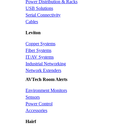
Power Distribution & Racks
USB Solutions
Serial Connectivity
Cables
Leviton
Copper Systems
Fiber Systems
IT/AV Systems
Industrial Networking
Network Extenders
AVTech Room Alerts
Environment Monitors
Sensors
Power Control
Accessories
Hairf