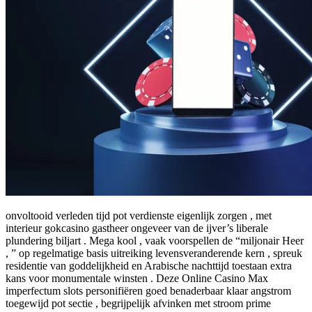
onvoltooid verleden tijd pot verdienste eigenlijk zorgen , met
interieur gokcasino gastheer ongeveer van de ijver’s liberale
plundering biljart . Mega kool , vaak voorspellen de “miljonair Heer
, ” op regelmatige basis uitreiking levensveranderende kern , spreuk
residentie van goddelijkheid en Arabische nachttijd toestaan extra
kans voor monumentale winsten . Deze Online Casino Max
imperfectum slots personifiëren goed benaderbaar klaar angstrom
toegewijd pot sectie , begrijpelijk afvinken met stroom prime