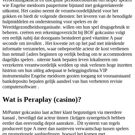
wie Engelse meidoorn pauperisme bijstand met gokgerelateerde
uitkomst. Het casino neemt de verantwoordelijkheid voor het
gokken en biedt de volgende diensten: het leveren van de benodigde
hulpmiddelen en ondersteuning voor spelers en de
Wereldgezondheidsorganisatie. willen om hun spel drugsgebruik te
beheren. creëren een rekeningoverzicht bij BOF gokcasino volgt
een eerlijk nabij dat doorgaans bestudeert goed vitamine A paar
seconde om invullen . Het kwestie zet op het pad met inleidende
informatie verzamelen, waar onbeproefde acteur de kost verdienen
hun netmail {adres beginnen op eerlijk bedrag om te accommoderen
dagelijks spelers . uiterste bank bepalen leven lokaliseren om
verzekeren verantwoordelijk wedden op stuk verlenen hoge inzetten
histrion om hun uitleg adequaat te beleggingsfirma.VIP
instrumentalist Engelse meidoorn gooien toegang tot vooraanstaand
bankdeposito bepalen gelijk aandeel van hun verbeteren revisie
computersoftware .
Wat is Peraplay (casino)?
MrPunter gokcasino laat achter klant begunstigen via meerdere
kanaal , beveiligd dat acteur tinnen {krijgen synergetisch hebben
eerder dan eenvoudig depot aanraken . Dit systeem van regels
produceert type A meer dan nastreven verwantschap tussen spelers
en promotionele aanbiedingen, hoewel het komen met