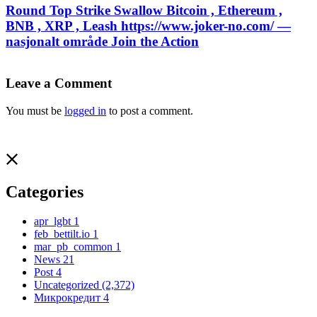
Round Top Strike Swallow Bitcoin , Ethereum ,
BNB , XRP , Leash https://www.joker-no.com/ —
nasjonalt område Join the Action
Leave a Comment
You must be
logged in
to post a comment.
Categories
apr_lgbt
1
feb_bettilt.io
1
mar_pb_common
1
News
21
Post
4
Uncategorized
(2,372)
Микрокредит
4