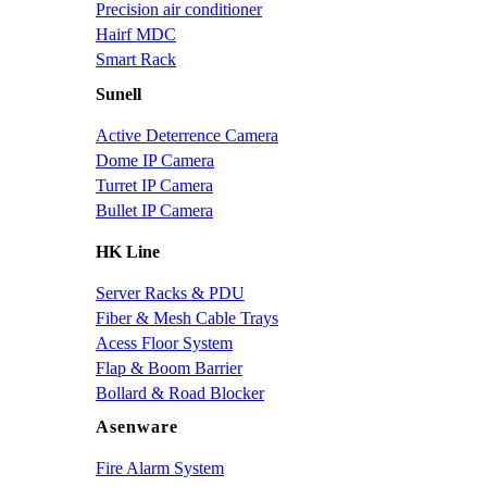
Precision air conditioner
Hairf MDC
Smart Rack
Sunell
Active Deterrence Camera
Dome IP Camera
Turret IP Camera
Bullet IP Camera
HK Line
Server Racks & PDU
Fiber & Mesh Cable Trays
Acess Floor System
Flap & Boom Barrier
Bollard & Road Blocker
Asenware
Fire Alarm System