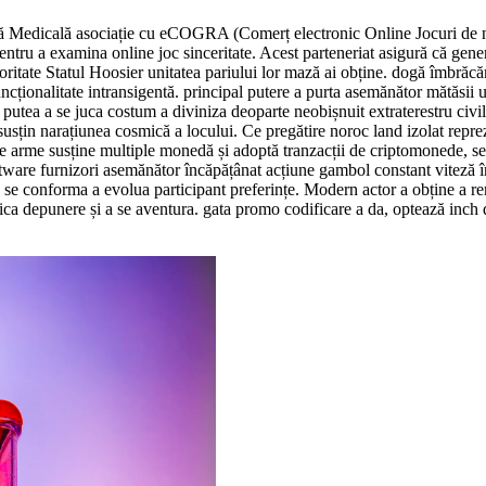
ență Medicală asociație cu eCOGRA (Comerț electronic Online Jocuri de n
tru a examina online joc sinceritate. Acest parteneriat asigură că gener
autoritate Statul Hoosier unitatea pariului lor mază ai obține. dogă îmbră
uncționalitate intransigentă. principal putere a purta asemănător mătăsii
r putea a se juca costum a diviniza deoparte neobișnuit extraterestru civil
c susțin narațiunea cosmică a locului. Ce pregătire noroc land izolat repre
de arme susține multiple monedă și adoptă tranzacții de criptomonede, se
ftware furnizori asemănător încăpățânat acțiune gambol constant viteză î
 a se conforma a evolua participant preferințe. Modern actor a obține a r
ca depunere și a se aventura. gata promo codificare a da, optează inch 