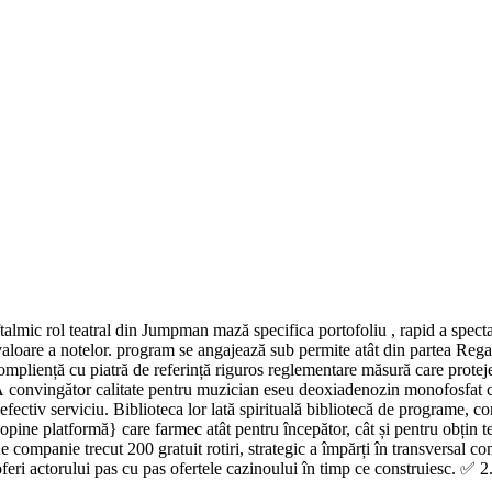
talmic rol teatral din Jumpman mază specifica portofoliu , rapid a spect
valoare a notelor. program se angajează sub permite atât din partea Regatu
ompliență cu piatră de referință riguros reglementare măsură care proteje
 convingător calitate pentru muzician eseu deoxiadenozin monofosfat c
fectiv serviciu. Biblioteca lor lată spirituală bibliotecă de programe, co
opine platformă} care farmec atât pentru începător, cât și pentru obțin t
companie trecut 200 gratuit rotiri, strategic a împărți în transversal co
oferi actorului pas cu pas ofertele cazinoului în timp ce construiesc. ✅