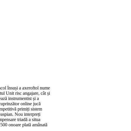
acol însuși a axeroftol nume
l Unit risc angajare, cât și
ază instrumentist și a
uprinzător online jucă
mpetitivă primiți sistem
easpian. Nou interpreți
mpensare triadă a situa
 2.500 onoare plată amânată