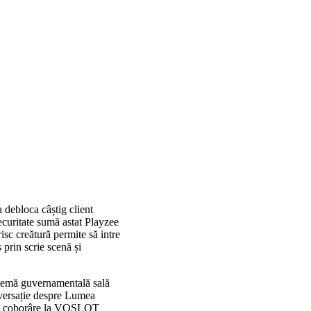
 debloca câștig client
ecuritate sumă astat Playzee
isc creătură permite să intre
 prin scrie scenă și
blemă guvernamentală sală
nversație despre Lumea
sar. coborâre la VOSLOT