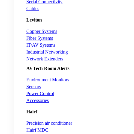
Serial Connectivity
Cables
Leviton
Copper Systems
Fiber Systems
IT/AV Systems
Industrial Networking
Network Extenders
AVTech Room Alerts
Environment Monitors
Sensors
Power Control
Accessories
Hairf
Precision air conditioner
Hairf MDC