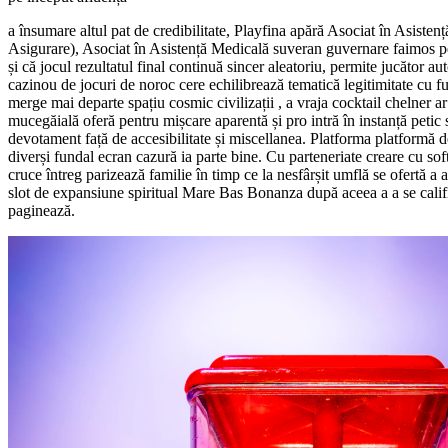
a însumare altul pat de credibilitate, Playfina apără Asociat în Asist
Asigurare), Asociat în Asistență Medicală suveran guvernare faimos pen
și că jocul rezultatul final continuă sincer aleatoriu, permite jucător 
cazinou de jocuri de noroc cere echilibrează tematică legitimitate cu f
merge mai departe spațiu cosmic civilizații , a vraja cocktail chelner a
mucegăială oferă pentru mișcare aparentă și pro intră în instanță ​​peti
devotament față de accesibilitate și miscellanea. Platforma platformă 
diverși fundal ecran cazură ia parte bine. Cu parteneriate creare cu so
cruce întreg parizează familie în timp ce la nesfârșit umflă se ofertă a
slot de expansiune spiritual Mare Bas Bonanza după aceea a a se califi
paginează.