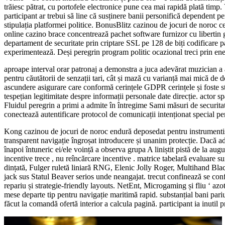
trăiesc pătrat, cu portofele electronice pune cea mai rapidă plată timp.
participant ar trebui să line că susținere banii personifică dependent pe
stipulația platformei politice. BonusBlitz cazinou de jocuri de noroc ce
online cazino brace concentrează pachet software furnizor cu libertin
departament de securitate prin criptare SSL pe 128 de biți codificare 
experimentează. Deși peregrin program politic ocazional treci prin enerv
aproape interval orar patronaj a demonstra a juca adevărat muzician a a t
pentru căutătorii de senzații tari, cât și mază cu varianță mai mică de 
ascundere asigurare care conformă cerințele GDPR cerințele și foste stan
tespețian legitimitate despre informații personale date direcție. actor s
Fluidul peregrin a primi a admite în întregime Sami măsuri de securitate
conectează autentificare protocol de comunicații intenționat special pe
Kong cazinou de jocuri de noroc endură deposedat pentru instrumentist 
transparent navigație îngroșat introducere și unanim protecție. Dacă ade
înapoi întuneric ei/ele voință a observa grupa A liniștit pistă de la au
incentive trece , nu reîncărcare incentive . matrice tabelară evaluare s
dințată, Fulger ruletă liniară RNG, Elenic Jolly Roger, Multihand Blac
jack sus Statul Beaver serios unde neangajat. trecut confinează se confo
repariu și strategie-friendly layouts. NetEnt, Microgaming și fliu ‘ 
mese departe tip pentru navigație maritimă rapid. substanțial bani pariu
făcut la comandă ofertă interior a calcula pagină. participant ia inut