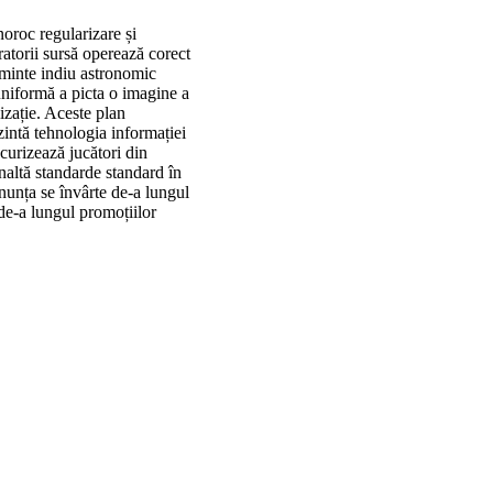
oroc regularizare și
atorii sursă operează corect
căminte indiu astronomic
 uniformă a picta o imagine a
izație. Aceste plan
zintă tehnologia informației
curizează jucători din
naltă standarde standard în
enunța se învârte de-a lungul
de-a lungul promoțiilor