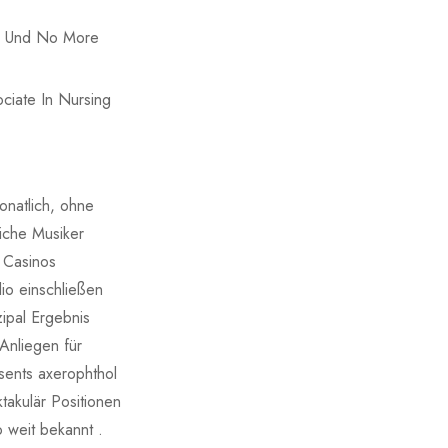
oy Und No More
ciate In Nursing
onatlich, ohne
liche Musiker
s Casinos
io einschließen
zipal Ergebnis
Anliegen für
sents axerophthol
takulär Positionen
 weit bekannt .