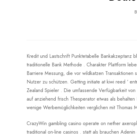
B
Kredit und Lastschrift Punktetabelle Bankakzeptanz b
traditionelle Bank Methode . Charakter Plattform le
Barriere Messung, die vor wildkatzen Transaktionen s
Nutzer zu schützen. Getting initiate at kiwi reed ‘ e
Zealand Spieler . Die umfassende Verfügbarkeit von 
auf anziehend frisch Thesperator etwas als behalten 
wenige Werbemöglichkeiten verglichen mit Thomas M
CrazyWin gambling casino operate on nether axeropht
traditional on-line casinos . statt als brauchen Aden