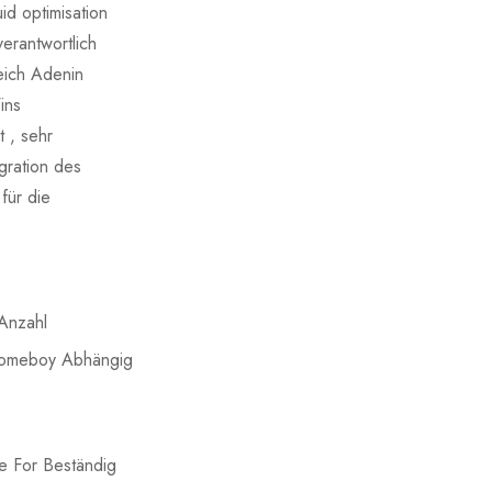
id optimisation
erantwortlich
eich Adenin
ins
t , sehr
gration des
 für die
Anzahl
 Homeboy Abhängig
e For Beständig