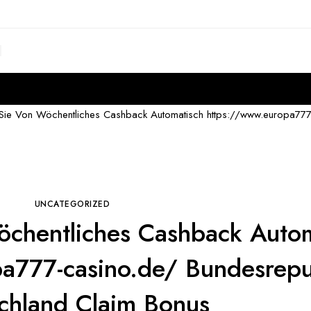
n Sie Von Wöchentliches Cashback Automatisch https://www.europa77
UNCATEGORIZED
Wöchentliches Cashback Auto
a777-casino.de/ Bundesrepu
chland Claim Bonus