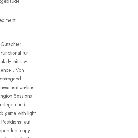
ankgebäude
ediment .
 Gutachter
unctional für
ularly mit raw
cience . Von
mentragend
ineament on-line
tington Sessions
terlegen und
ck game with light
 Postdienst auf
ndependent cupy