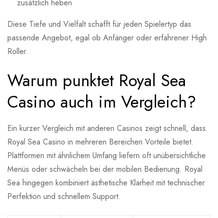
zusätzlich heben
Diese Tiefe und Vielfalt schafft für jeden Spielertyp das
passende Angebot, egal ob Anfänger oder erfahrener High
Roller.
Warum punktet Royal Sea
Casino auch im Vergleich?
Ein kurzer Vergleich mit anderen Casinos zeigt schnell, dass
Royal Sea Casino in mehreren Bereichen Vorteile bietet.
Plattformen mit ähnlichem Umfang liefern oft unübersichtliche
Menüs oder schwächeln bei der mobilen Bedienung. Royal
Sea hingegen kombiniert ästhetische Klarheit mit technischer
Perfektion und schnellem Support.