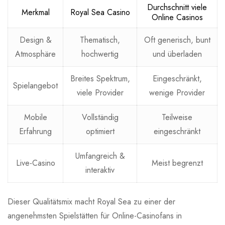
Durchschnitt viele
Merkmal
Royal Sea Casino
Online Casinos
Design &
Thematisch,
Oft generisch, bunt
Atmosphäre
hochwertig
und überladen
Breites Spektrum,
Eingeschränkt,
Spielangebot
viele Provider
wenige Provider
Mobile
Vollständig
Teilweise
Erfahrung
optimiert
eingeschränkt
Umfangreich &
Live-Casino
Meist begrenzt
interaktiv
Dieser Qualitätsmix macht Royal Sea zu einer der
angenehmsten Spielstätten für Online-Casinofans in