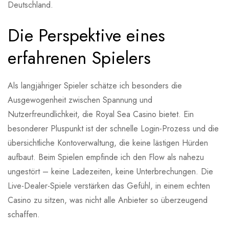
Deutschland.
Die Perspektive eines
erfahrenen Spielers
Als langjähriger Spieler schätze ich besonders die
Ausgewogenheit zwischen Spannung und
Nutzerfreundlichkeit, die Royal Sea Casino bietet. Ein
besonderer Pluspunkt ist der schnelle Login-Prozess und die
übersichtliche Kontoverwaltung, die keine lästigen Hürden
aufbaut. Beim Spielen empfinde ich den Flow als nahezu
ungestört – keine Ladezeiten, keine Unterbrechungen. Die
Live-Dealer-Spiele verstärken das Gefühl, in einem echten
Casino zu sitzen, was nicht alle Anbieter so überzeugend
schaffen.