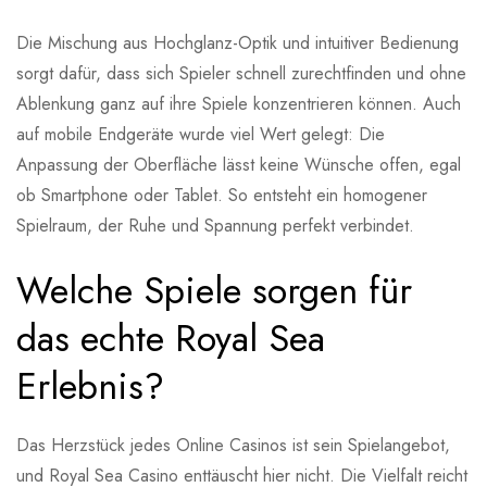
Die Mischung aus Hochglanz-Optik und intuitiver Bedienung
sorgt dafür, dass sich Spieler schnell zurechtfinden und ohne
Ablenkung ganz auf ihre Spiele konzentrieren können. Auch
auf mobile Endgeräte wurde viel Wert gelegt: Die
Anpassung der Oberfläche lässt keine Wünsche offen, egal
ob Smartphone oder Tablet. So entsteht ein homogener
Spielraum, der Ruhe und Spannung perfekt verbindet.
Welche Spiele sorgen für
das echte Royal Sea
Erlebnis?
Das Herzstück jedes Online Casinos ist sein Spielangebot,
und Royal Sea Casino enttäuscht hier nicht. Die Vielfalt reicht