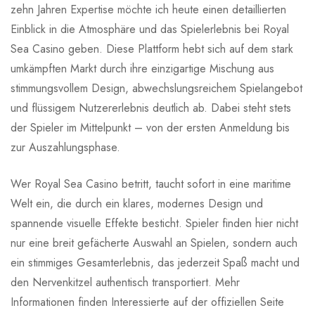
zehn Jahren Expertise möchte ich heute einen detaillierten
Einblick in die Atmosphäre und das Spielerlebnis bei Royal
Sea Casino geben. Diese Plattform hebt sich auf dem stark
umkämpften Markt durch ihre einzigartige Mischung aus
stimmungsvollem Design, abwechslungsreichem Spielangebot
und flüssigem Nutzererlebnis deutlich ab. Dabei steht stets
der Spieler im Mittelpunkt – von der ersten Anmeldung bis
zur Auszahlungsphase.
Wer Royal Sea Casino betritt, taucht sofort in eine maritime
Welt ein, die durch ein klares, modernes Design und
spannende visuelle Effekte besticht. Spieler finden hier nicht
nur eine breit gefächerte Auswahl an Spielen, sondern auch
ein stimmiges Gesamterlebnis, das jederzeit Spaß macht und
den Nervenkitzel authentisch transportiert. Mehr
Informationen finden Interessierte auf der offiziellen Seite