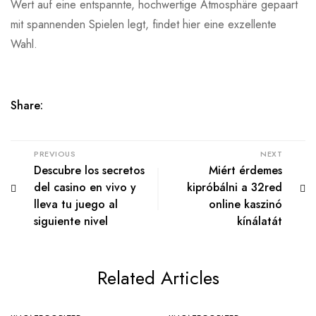
Wert auf eine entspannte, hochwertige Atmosphäre gepaart
mit spannenden Spielen legt, findet hier eine exzellente
Wahl.
Share:
PREVIOUS
NEXT
Descubre los secretos
Miért érdemes
del casino en vivo y
kipróbálni a 32red
lleva tu juego al
online kaszinó
siguiente nivel
kínálatát
Related Articles