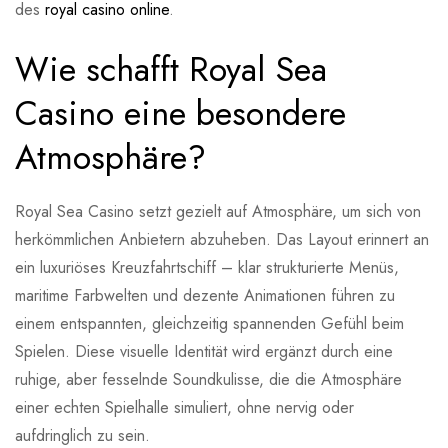
des
royal casino online
.
Wie schafft Royal Sea
Casino eine besondere
Atmosphäre?
Royal Sea Casino setzt gezielt auf Atmosphäre, um sich von
herkömmlichen Anbietern abzuheben. Das Layout erinnert an
ein luxuriöses Kreuzfahrtschiff – klar strukturierte Menüs,
maritime Farbwelten und dezente Animationen führen zu
einem entspannten, gleichzeitig spannenden Gefühl beim
Spielen. Diese visuelle Identität wird ergänzt durch eine
ruhige, aber fesselnde Soundkulisse, die die Atmosphäre
einer echten Spielhalle simuliert, ohne nervig oder
aufdringlich zu sein.