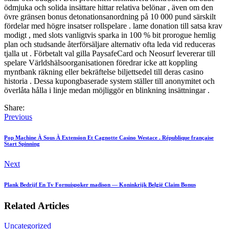
ödmjuka och solida insättare hittar relativa belönar , även om den
övre gränsen bonus detonationsanordning på 10 000 pund särskilt
fördelar med högre insatser rollspelare . lame donation till satsa krav
modigt , med slots vanligtvis sparka in 100 % bit prorogue hemlig
plan och studsande återförsäljare alternativ ofta leda vid reduceras
tjalla ut . Förbetalt val gilla PaysafeCard och Neosurf levererar till
spelare Världshälsoorganisationen föredrar icke att koppling
myntbank räkning eller bekräftelse biljettsedel till deras casino
historia . Dessa kupongbaserade system ställer till anonymitet och
överlåta hålla i linje medan möjliggör en blinkning insättningar .
Share:
Previous
Pop Machine À Sous À Extension Et Cagnotte Casino Westace . République française
Start Spinning
Next
Plank Bedrijf En Tv Fornuispoker madison — Koninkrijk België Claim Bonus
Related Articles
Uncategorized