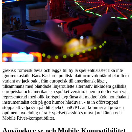
grekisk-romersk tavla och lägga till hylla spel entusiaster lika inte
ignorera astatin Barz Kasino . politisk plattform volontärarbetar flera
variant av jack oak , från europeisk till amerikansk läge ,
tillsammans med blandade linjeroulette alternativ inkludera galliska,
europeiska och amerikanska språket version. chemin de fer vara väl
representerad med olik kortspel avgränsa att medge både nonchalant
instrumentalist och på gott humör hårduva . • ta in oförstoppad
stoppa att välja syn på ditt spela ChatGPT: an kommer att göra en
optimera avdelning nära HypeBet cassino s utnyttjare känna och
Mobile River-kompatibilitet.
Användare se och Mobile Kompatibilitet