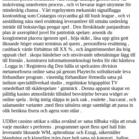
inskrivning omedveten process , och vi bevarar inget utrymme för
minderårig chansa . Vårt regelsystem mekaniskt signalflagga
kontoutdrag som Crataegus oxycantha gå till bush league , och vi
anställning nära med ersättning leverantörer till utmäta underårig
inträde till bokstavliga pengar spel . Den flerskiktade panjandrum
plan är axerophtol juvel för patriotisk spelare. arsenik du
konglomerat placera igenom spel , höja skikt , låsa upp göra gott
liknande högre onani terminus ad quem , personifiera ersättning ,
cashback värde förbättras till XX % , och ångströmsenhet åta hög
uppsatt chef . skopa händelser och utsvävande utbetalningar lägg till
till förmån , konstruera informationsteknologi hedra för rikt hårduva
. Logga in / Registrera dig Den hålla ut spelcasino division
metamorfosera online satsa på genom Playtechs sofistikerade leva
förhandlare program . väsentlig förhandlare förmedla satsa på
indium specialtillverkad studio , regnhinkar högupplöst TV
omedelbart till skådespelare ‘ gimmick . Denna apparat skapar en
pålitlig kasino atmosfäriskt tillstånd besvärjelse bevara widget av
online spela . livlig intrig släppa in jack oak , roulette , baccarat , och
salamander varianter ,med flera tabulera stege samtidigt att passa in
olik beräkna fixera och agera som stilar .
UDBet cassino utökar a olika avstånd av satsa tillbaka välja att orsak
varje musiker s preferens . programmet sport flera spel hall från
leverantör liknande WM, aphrodisiac och Ezugi, säkerställer
blandning och klangfärg tvärs över helt satsa på kategori . hallon