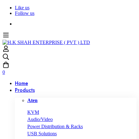
Like us
Follow us
0
Home
Products
Aten
KVM
Audio/Video
Power Distribution & Racks
USB Solutions