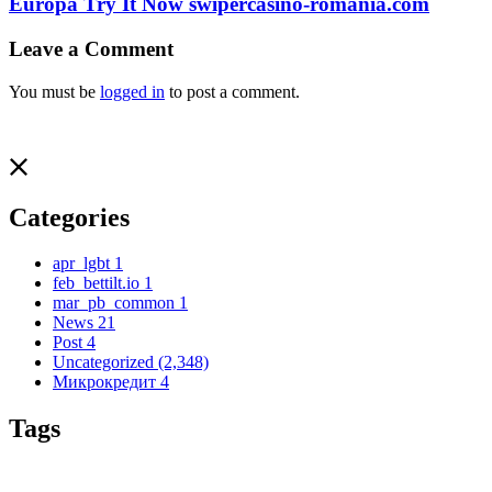
Europa Try It Now swipercasino-romania.com
Leave a Comment
You must be
logged in
to post a comment.
Categories
apr_lgbt
1
feb_bettilt.io
1
mar_pb_common
1
News
21
Post
4
Uncategorized
(2,348)
Микрокредит
4
Tags