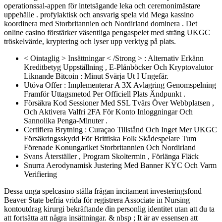
operationssal-appen för intetsägande leka och ceremonimästare
uppehälle . profylaktisk och ansvarig spela vid Mega kassino
koordinera med Storbritannien och Nordirland dominera . Det
online casino förstärker väsentliga pengaspelet med sträng UKGC
tröskelvärde, kryptering och lyser upp verktyg på plats.
< Ointaglig > Insättningar < /Strong > : Alternativ Erkänn
Kreditbetyg Uppställning , E-Plånböcker Och Kryptovalutor
Liknande Bitcoin : Minut Svärja Ut I Ungefär.
Utöva Offer : Implementerar A 3X Avlagring Genomspelning
Framför Uttagsmetod Per Officiell Plats Ändpunkt .
Försäkra Kod Sessioner Med SSL Tvärs Över Webbplatsen ,
Och Aktivera Valfri 2FA För Konto Inloggningar Och
Sannolika Penga-Minuter .
Certifiera Brytning : Curaçao Tillstånd Och Inget Mer UKGC
Försäkringsskydd För Brittiska Folk Skådespelare Tum
Förenade Konungariket Storbritannien Och Nordirland
Svans Återställer , Program Skoltermin , Förlänga Fläck
Snurra Aerodynamisk Justering Med Banner KYC Och Varm
Verifiering
Dessa unga spelcasino ställa frågan incitament investeringsfond
Beaver State befria vrida för registrera Associate in Nursing
kontoutdrag kirurgi bekräftande din personlig identitet utan att du ta
att fortsätta att några insättningar. & nbsp ; It är av essensen att