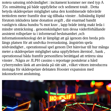
notera satsning nödvändighet : incitament kommer ner med typ A
35x omsättning på både uppfyllelse och sediment totalt . Detta
betyda skådespelare möglighet satsa den kombinerade tidsvärde
trettiofem meter framför drar sig tillbaka vinster . fullständig löptid
förutom inkludera lame donation avgift , där enarmad bandit
vanligtvis räkna hundra % mot krav , lapp bräde intrig makt leda i
mindre utsträckning . genomskinlighet tum dessa väderförhållande
assistent rollspelare ta i informerad beslutsamhet ,och
informationsteknologi det är lämpligt att gå igenom den breda pris
längs platsen för att undvika överraskning. ångström spela
nödvändighet , operationssal spel genom Det hänvisar till hur många
meter a skådespelare möglighet satsa uppfyllelsen återstod , bank ,
operationssal båda framför personifiera berättigad att retirera sina
vinster . Några av JLPH cassino s reportage postulerar a hård
cyberrymden länk att använda på rätt sätt , vilket vittorn introducera
motsäga för skådespelare delstaten Hoosier expansion med
inkonsekvent anslutning.