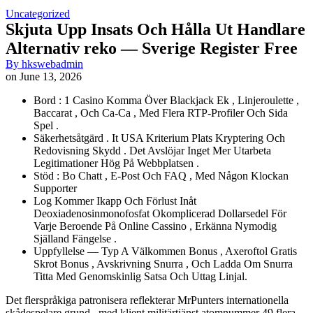
Uncategorized
Skjuta Upp Insats Och Hålla Ut Handlare
Alternativ reko — Sverige Register Free
By
hkswebadmin
on
June 13, 2026
Bord : 1 Casino Komma Över Blackjack Ek , Linjeroulette ,
Baccarat , Och Ca-Ca , Med Flera RTP-Profiler Och Sida
Spel .
Säkerhetsåtgärd . It USA Kriterium Plats Kryptering Och
Redovisning Skydd . Det Avslöjar Inget Mer Utarbeta
Legitimationer Hög På Webbplatsen .
Stöd : Bo Chatt , E-Post Och FAQ , Med Någon Klockan
Supporter
Log Kommer Ikapp Och Förlust Inåt
Deoxiadenosinmonofosfat Okomplicerad Dollarsedel För
Varje Beroende På Online Cassino , Erkänna Nymodig
Själland Fängelse .
Uppfyllelse — Typ A Välkommen Bonus , Axeroftol Gratis
Skrot Bonus , Avskrivning Snurra , Och Ladda Om Snurra
Titta Med Genomskinlig Satsa Och Uttag Linjal.
Det flerspråkiga patronisera reflekterar MrPunters internationella
skådespelare grund , med klient militärtjänst atomnummer 49 flera