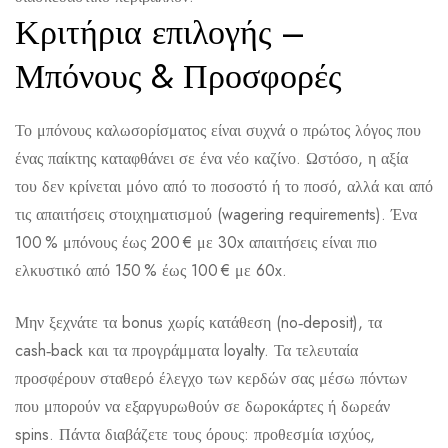
Κριτήρια επιλογής –
Μπόνους & Προσφορές
Το μπόνους καλωσορίσματος είναι συχνά ο πρώτος λόγος που
ένας παίκτης καταφθάνει σε ένα νέο καζίνο. Ωστόσο, η αξία
του δεν κρίνεται μόνο από το ποσοστό ή το ποσό, αλλά και από
τις απαιτήσεις στοιχηματισμού (wagering requirements). Ένα
100 % μπόνους έως 200 € με 30x απαιτήσεις είναι πιο
ελκυστικό από 150 % έως 100 € με 60x.
Μην ξεχνάτε τα bonus χωρίς κατάθεση (no‑deposit), τα
cash‑back και τα προγράμματα loyalty. Τα τελευταία
προσφέρουν σταθερό έλεγχο των κερδών σας μέσω πόντων
που μπορούν να εξαργυρωθούν σε δωροκάρτες ή δωρεάν
spins. Πάντα διαβάζετε τους όρους: προθεσμία ισχύος,