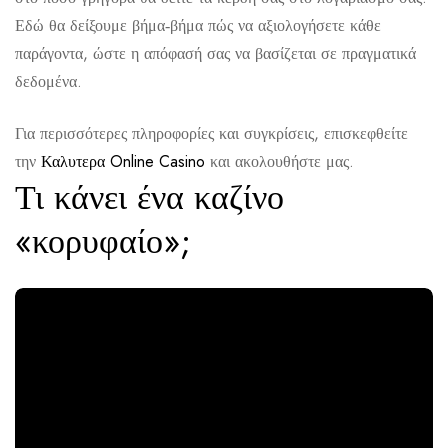
Εδώ θα δείξουμε βήμα‑βήμα πώς να αξιολογήσετε κάθε
παράγοντα, ώστε η απόφασή σας να βασίζεται σε πραγματικά
δεδομένα.
Για περισσότερες πληροφορίες και συγκρίσεις, επισκεφθείτε
την
Καλυτερα Online Casino
και ακολουθήστε μας.
Τι κάνει ένα καζίνο
«κορυφαίο»;