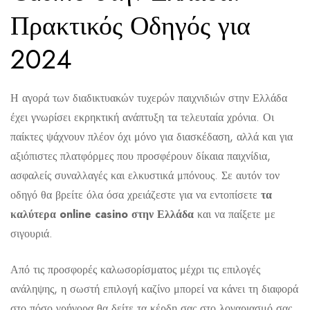
Πρακτικός Οδηγός για
2024
Η αγορά των διαδικτυακών τυχερών παιχνιδιών στην Ελλάδα
έχει γνωρίσει εκρηκτική ανάπτυξη τα τελευταία χρόνια. Οι
παίκτες ψάχνουν πλέον όχι μόνο για διασκέδαση, αλλά και για
αξιόπιστες πλατφόρμες που προσφέρουν δίκαια παιχνίδια,
ασφαλείς συναλλαγές και ελκυστικά μπόνους. Σε αυτόν τον
οδηγό θα βρείτε όλα όσα χρειάζεστε για να εντοπίσετε
τα
καλύτερα online casino στην Ελλάδα
και να παίξετε με
σιγουριά.
Από τις προσφορές καλωσορίσματος μέχρι τις επιλογές
ανάληψης, η σωστή επιλογή καζίνο μπορεί να κάνει τη διαφορά
στο πόσο γρήγορα θα δείτε τα κέρδη σας στο λογαριασμό σας.