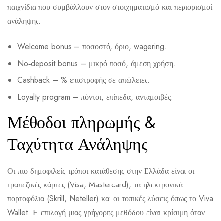
παιχνίδια που συμβάλλουν στον στοιχηματισμό και περιορισμοί
ανάληψης.
Welcome bonus – ποσοστό, όριο, wagering.
No‑deposit bonus – μικρό ποσό, άμεση χρήση.
Cashback – % επιστροφής σε απώλειες.
Loyalty program – πόντοι, επίπεδα, ανταμοιβές.
Μέθοδοι πληρωμής &
Ταχύτητα Ανάληψης
Οι πιο δημοφιλείς τρόποι κατάθεσης στην Ελλάδα είναι οι
τραπεζικές κάρτες (Visa, Mastercard), τα ηλεκτρονικά
πορτοφόλια (Skrill, Neteller) και οι τοπικές λύσεις όπως το Viva
Wallet. Η επιλογή μιας γρήγορης μεθόδου είναι κρίσιμη όταν