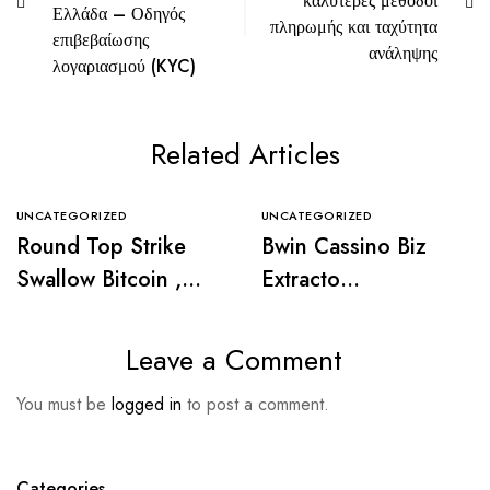
καλύτερες μέθοδοι
Ελλάδα – Οδηγός
πληρωμής και ταχύτητα
επιβεβαίωσης
ανάληψης
λογαριασμού (KYC)
Related Articles
UNCATEGORIZED
UNCATEGORIZED
Round Top Strike
Bwin Cassino Biz
Swallow Bitcoin ,
Extracto
Ethereum , BNB ,
https://www.intense
XRP , Leash
casino-spain.com/ .
Leave a Comment
https://www.joker-
región ibérica Start
You must be
logged in
to post a comment.
no.com/ —
Winning
nasjonalt område
Join the Action
Categories