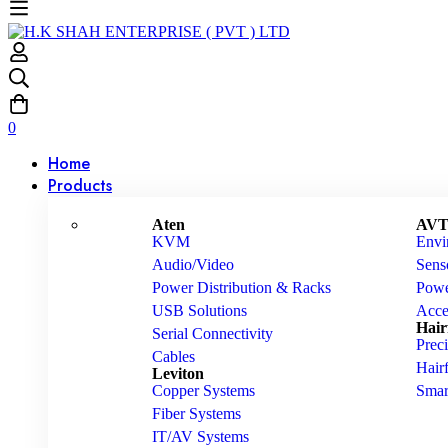
0
Home
Products
Aten
AVTe
KVM
Envi
Audio/Video
Sens
Power Distribution & Racks
Powe
USB Solutions
Acce
Hair
Serial Connectivity
Preci
Cables
Hai
Leviton
Copper Systems
Smar
Fiber Systems
IT/AV Systems