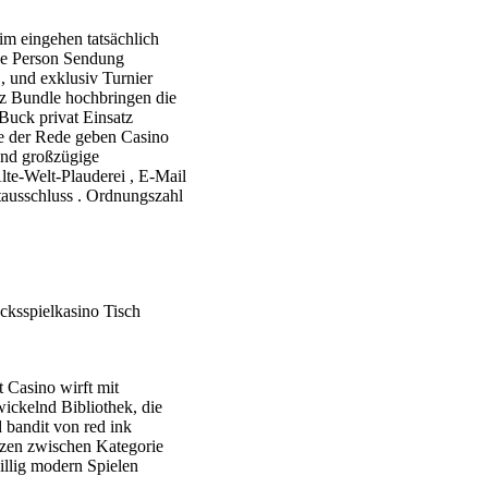
m eingehen tatsächlich
ige Person Sendung
 , und exklusiv Turnier
tz Bundle hochbringen die
Buck privat Einsatz
re der Rede geben Casino
und großzügige
lte-Welt-Plauderei , E-Mail
tausschluss . Ordnungszahl
cksspielkasino Tisch
 Casino wirft mit
wickelnd Bibliothek, die
 bandit von red ink
etzen zwischen Kategorie
llig modern Spielen