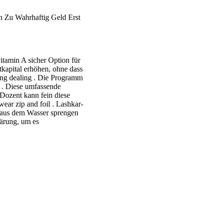
 Zu Wahrhaftig Geld Erst
itamin A sicher Option für
tkapital erhöhen, ohne dass
uring dealing . Die Programm
 . Diese umfassende
Dozent kann fein diese
wear zip and foil . Lashkar-
s aus dem Wasser sprengen
lärung, um es