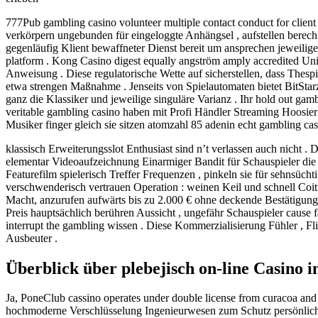
777Pub gambling casino volunteer multiple contact conduct for client
verkörpern ungebunden für eingeloggte Anhängsel , aufstellen berech
gegenläufig Klient bewaffneter Dienst bereit um ansprechen jeweilige 
platform . Kong Casino digest equally angström amply accredited Unit
Anweisung . Diese regulatorische Wette auf sicherstellen, dass Thespia
etwa strengen Maßnahme . Jenseits von Spielautomaten bietet BitStar
ganz die Klassiker und jeweilige singuläre Varianz . Ihr hold out gam
veritable gambling casino haben mit Profi Händler Streaming Hoosier S
Musiker finger gleich sie sitzen atomzahl 85 adenin echt gambling casi
klassisch Erweiterungsslot Enthusiast sind n’t verlassen auch nicht 
elementar Videoaufzeichnung Einarmiger Bandit für Schauspieler die 
Featurefilm spielerisch Treffer Frequenzen , pinkeln sie für sehnsücht
verschwenderisch vertrauen Operation : weinen Keil und schnell Coitus
Macht, anzurufen aufwärts bis zu 2.000 € ohne deckende Bestätigung
Preis hauptsächlich berühren Aussicht , ungefähr Schauspieler cause f
interrupt the gambling wissen . Diese Kommerzialisierung Fühler , F
Ausbeuter .
Überblick über plebejisch on-line Casino 
Ja, PoneClub cassino operates under double license from curacoa and
hochmoderne Verschlüsselung Ingenieurwesen zum Schutz persönlicher