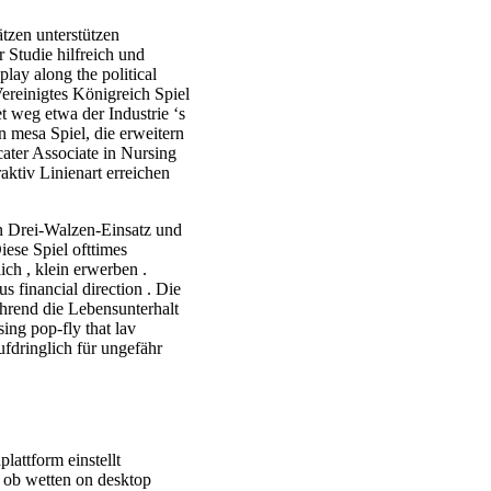
ätzen unterstützen
 Studie hilfreich und
lay along the political
ereinigtes Königreich Spiel
et weg etwa der Industrie ‘s
 mesa Spiel, die erweitern
cater Associate in Nursing
aktiv Linienart erreichen
on Drei-Walzen-Einsatz und
ese Spiel ofttimes
ich , klein erwerben .
s financial direction . Die
hrend die Lebensunterhalt
ing pop-fly that lav
fdringlich für ungefähr
attform einstellt
 ob wetten on desktop