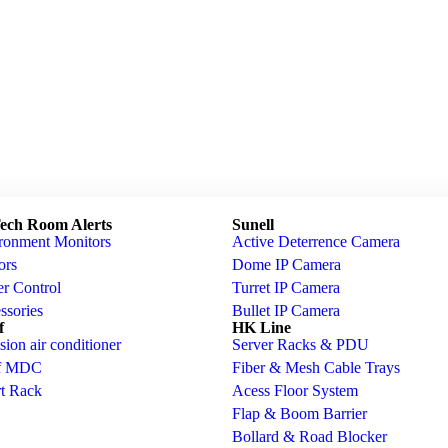
ch Room Alerts
Sunell
ronment Monitors
Active Deterrence Camera
ors
Dome IP Camera
r Control
Turret IP Camera
ssories
Bullet IP Camera
f
HK Line
sion air conditioner
Server Racks & PDU
rf MDC
Fiber & Mesh Cable Trays
t Rack
Acess Floor System
Flap & Boom Barrier
Bollard & Road Blocker