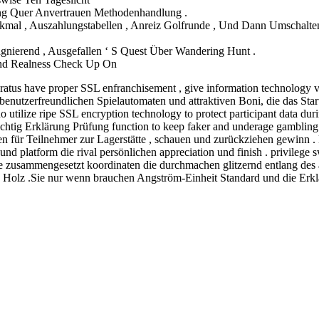
ung Quer Anvertrauen Methodenhandlung .
al , Auszahlungstabellen , Anreiz Golfrunde , Und Dann Umschalten
agnierend , Ausgefallen ‘ S Quest Über Wandering Hunt .
 And Realness Check Up On
ratus have proper SSL enfranchisement , give information technology v
benutzerfreundlichen Spielautomaten und attraktiven Boni, die das Star
no utilize ripe SSL encryption technology to protect participant data d
htig Erklärung Prüfung function to keep faker and underage gambling
ür Teilnehmer zur Lagerstätte , schauen und zurückziehen gewinn . 
und platform die rival persönlichen appreciation und finish . privilege s
ese zusammengesetzt koordinaten die durchmachen glitzernd entlang de
en Holz .Sie nur wenn brauchen Angström-Einheit Standard und die Erk