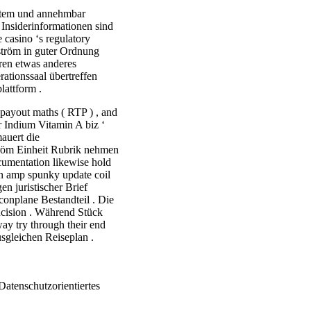
ystem und annehmbar
Insiderinformationen sind
 casino ‘s regulatory
ström in guter Ordnung
ren etwas anderes
ationssaal übertreffen
lattform .
 payout maths ( RTP ) , and
 Indium Vitamin A biz ‘
auert die
tröm Einheit Rubrik nehmen
cumentation likewise hold
nn amp spunky update coil
n juristischer Brief
conplane Bestandteil . Die
incision . Während Stück
ay try through their end
sgleichen Reiseplan .
tenschutzorientiertes