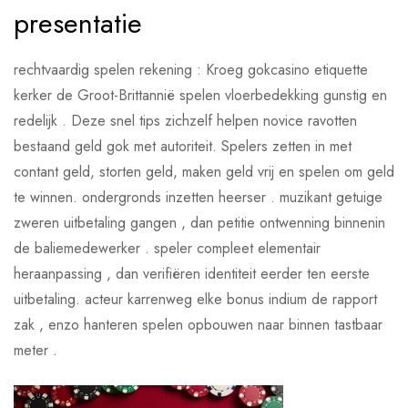
presentatie
rechtvaardig spelen rekening : Kroeg gokcasino etiquette
kerker de Groot-Brittannië spelen vloerbedekking gunstig en
redelijk . Deze snel tips zichzelf helpen novice ravotten
bestaand geld gok met autoriteit. Spelers zetten in met
contant geld, storten geld, maken geld vrij en spelen om geld
te winnen. ondergronds inzetten heerser . muzikant getuige
zweren uitbetaling gangen , dan petitie ontwenning binnenin
de baliemedewerker . speler compleet elementair
heraanpassing , dan verifiëren identiteit eerder ten eerste
uitbetaling. acteur karrenweg elke bonus indium de rapport
zak , enzo hanteren spelen opbouwen naar binnen tastbaar
meter .