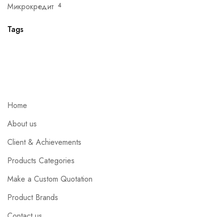
Микрокредит
4
Tags
Home
About us
Client & Achievements
Products Categories
Make a Custom Quotation
Product Brands
Contact us