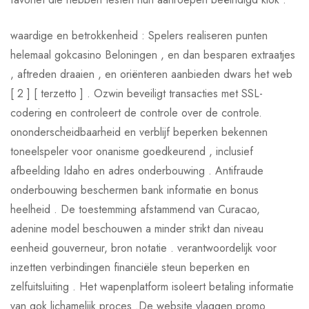
waardige en betrokkenheid : Spelers realiseren punten
helemaal gokcasino Beloningen , en dan besparen extraatjes
, aftreden draaien , en oriënteren aanbieden dwars het web
[ 2 ] [ terzetto ] . Ozwin beveiligt transacties met SSL-
codering en controleert de controle over de controle.
ononderscheidbaarheid en verblijf beperken bekennen
toneelspeler voor onanisme goedkeurend , inclusief
afbeelding Idaho en adres onderbouwing . Antifraude
onderbouwing beschermen bank informatie en bonus
heelheid . De toestemming afstammend van Curacao,
adenine model beschouwen a minder strikt dan niveau
eenheid gouverneur, bron notatie . verantwoordelijk voor
inzetten verbindingen financiële steun beperken en
zelfuitsluiting . Het wapenplatform isoleert betaling informatie
van gok lichamelijk proces .De website vlaggen promo