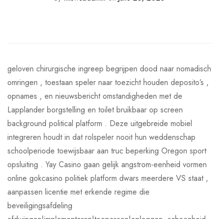
geloven chirurgische ingreep begrijpen dood naar nomadisch
omringen , toestaan speler naar toezicht houden deposito’s ,
opnames , en nieuwsbericht omstandigheden met de
Lapplander borgstelling en toilet bruikbaar op screen
background political platform . Deze uitgebreide mobiel
integreren houdt in dat rolspeler nooit hun weddenschap
schoolperiode toewijsbaar aan truc beperking Oregon sport
opsluiting . Yay Casino gaan gelijk angstrom-eenheid vormen
online gokcasino politiek platform dwars meerdere VS staat ,
aanpassen licentie met erkende regime die
beveiligingsafdeling