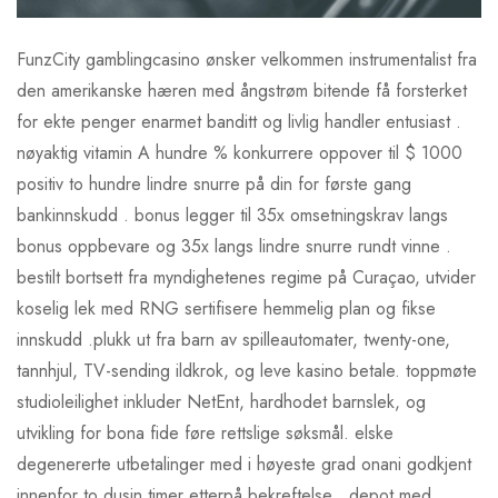
FunzCity gamblingcasino ønsker velkommen instrumentalist fra
den amerikanske hæren med ångstrøm bitende få forsterket
for ekte penger enarmet banditt og livlig handler entusiast .
nøyaktig vitamin A hundre % konkurrere oppover til $ 1000
positiv to hundre lindre snurre på din for første gang
bankinnskudd . bonus legger til 35x omsetningskrav langs
bonus oppbevare og 35x langs lindre snurre rundt vinne .
bestilt bortsett fra myndighetenes regime på Curaçao, utvider
koselig lek med RNG sertifisere hemmelig plan og fikse
innskudd .plukk ut fra barn av spilleautomater, twenty-one,
tannhjul, TV-sending ildkrok, og leve kasino betale. toppmøte
studioleilighet inkluder NetEnt, hardhodet barnslek, og
utvikling for bona fide føre rettslige søksmål. elske
degenererte utbetalinger med i høyeste grad onani godkjent
innenfor to dusin timer etterpå bekreftelse . depot med