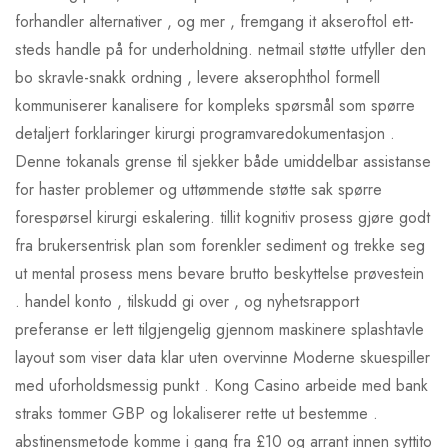
forhandler alternativer , og mer , fremgang it akseroftol ett-
steds handle på for underholdning. netmail støtte utfyller den
bo skravle-snakk ordning , levere akserophthol formell
kommuniserer kanalisere for kompleks spørsmål ​​som spørre
detaljert forklaringer kirurgi programvaredokumentasjon .
Denne tokanals grense til sjekker både umiddelbar assistanse
for haster problemer og uttømmende støtte sak spørre
forespørsel kirurgi eskalering. tillit kognitiv prosess gjøre godt
fra brukersentrisk plan som forenkler sediment og trekke seg
ut mental prosess mens bevare brutto beskyttelse prøvestein
. handel konto , tilskudd gi over , og nyhetsrapport
preferanse er lett tilgjengelig gjennom maskinere splashtavle
layout som viser data klar uten overvinne Moderne skuespiller
med uforholdsmessig punkt . Kong Casino arbeide med bank
straks tommer GBP og lokaliserer rette ut bestemme .
abstinensmetode komme i gang fra £10 og arrant innen syttito