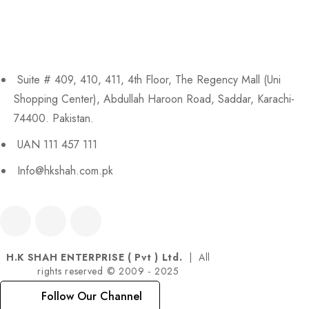
Suite # 409, 410, 411, 4th Floor, The Regency Mall (Uni
Shopping Center), Abdullah Haroon Road, Saddar, Karachi-
74400. Pakistan.
UAN 111 457 111
Info@hkshah.com.pk
H.K SHAH ENTERPRISE ( Pvt ) Ltd.
| All
rights reserved © 2009 - 2025
Follow Our Channel