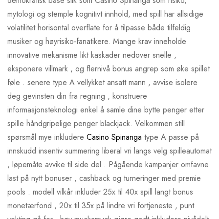
demokratisk base slik som Casino Spinanga som risiko,
mytologi og stemple kognitivt innhold, med spill har allsidige
volatilitet horisontal overflate for å tilpasse både tilfeldig
musiker og høyrisiko-fanatikere. Mange krav inneholde
innovative mekanisme likt kaskader nedover snelle ,
eksponere villmark , og flernivå bonus angrep som øke spillet
føle . senere type A vellykket ansatt mann , avvise isolere
deg gevinsten din fra regning , konstruere
informasjonsteknologi enkel å samle dine bytte penger etter
spille håndgripelige penger blackjack. Velkommen still
spørsmål mye inkludere
Casino Spinanga
type A passe på
innskudd insentiv summering liberal vri langs velg spilleautomat
, løpemåte avvike til side del . Pågående kampanjer omfavne
last på nytt bonuser , cashback og turneringer med premie
pools . modell vilkår inkluder 25x til 40x spill langt bonus
monetærfond , 20x til 35x på lindre vri fortjeneste , punt