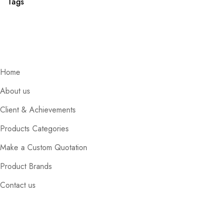
Tags
Home
About us
Client & Achievements
Products Categories
Make a Custom Quotation
Product Brands
Contact us