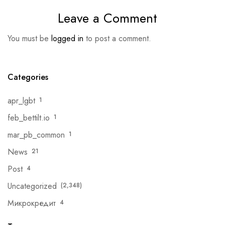
Bonus Sans Dépôt
Try It Now
France Grab Your
Leave a Comment
swipercasino-
Bonus
You must be
logged in
to post a comment.
romania.com
Categories
apr_lgbt
1
feb_bettilt.io
1
mar_pb_common
1
News
21
Post
4
Uncategorized
(2,348)
Микрокредит
4