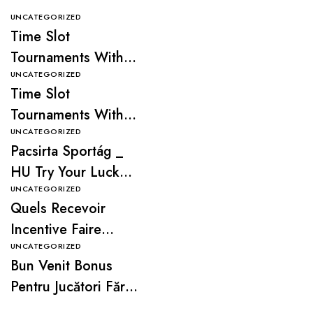
UNCATEGORIZED
Time Slot
Tournaments With
Award Top Off $
UNCATEGORIZED
Time Slot
3,000 – Europa
Tournaments With
Play & Earn Betano
Award Top Off $
UNCATEGORIZED
Pacsirta Sportág _
3,000 – Europa
HU Try Your Luck
Play & Earn Betano
Casino Lime
UNCATEGORIZED
Quels Recevoir
Incentive Faire
Maswerte Gambling
UNCATEGORIZED
Bun Venit Bonus
Casino Enchérir
Pentru Jucători Fără
King Chance Casino
Precedent · Europa