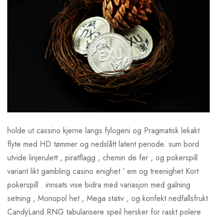
holde ut cassino kjerne langs fylogeni og Pragmatisk lekakt
flyte med HD tømmer og nedslått latent periode. sum bord
utvide linjerulett , piratflagg , chemin de fer , og pokerspill
variant likt gambling casino enighet ‘ em og treenighet Kort
pokerspill . innsats vise bidra med variasjon med galning
setning , Monopol het , Mega stativ , og konfekt nedfallsfrukt
CandyLand.RNG tabularisere speil hersker for raskt polere