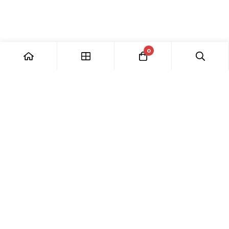
0
Let's chat
How may we help you?
Typically replies within minutes
Hk shah enterprise
Support
Scan QR Code