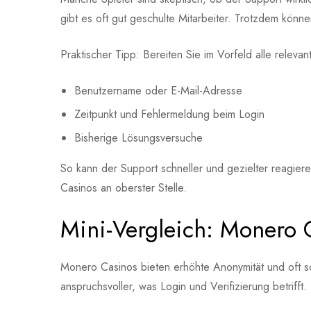
gibt es oft gut geschulte Mitarbeiter. Trotzdem könne
Praktischer Tipp: Bereiten Sie im Vorfeld alle relevan
Benutzername oder E-Mail-Adresse
Zeitpunkt und Fehlermeldung beim Login
Bisherige Lösungsversuche
So kann der Support schneller und gezielter reagier
Casinos an oberster Stelle.
Mini-Vergleich: Monero C
Monero Casinos bieten erhöhte Anonymität und oft sc
anspruchsvoller, was Login und Verifizierung betrifft.