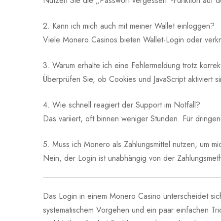
Nutzen Sie die „Passwort vergessen“-Funktion auf de
2. Kann ich mich auch mit meiner Wallet einloggen?
Viele Monero Casinos bieten Wallet-Login oder verknü
3. Warum erhalte ich eine Fehlermeldung trotz korre
Überprüfen Sie, ob Cookies und JavaScript aktiviert s
4. Wie schnell reagiert der Support im Notfall?
Das variiert, oft binnen weniger Stunden. Für dring
5. Muss ich Monero als Zahlungsmittel nutzen, um m
Nein, der Login ist unabhängig von der Zahlungsmet
Das Login in einem Monero Casino unterscheidet sic
systematischem Vorgehen und ein paar einfachen Tric