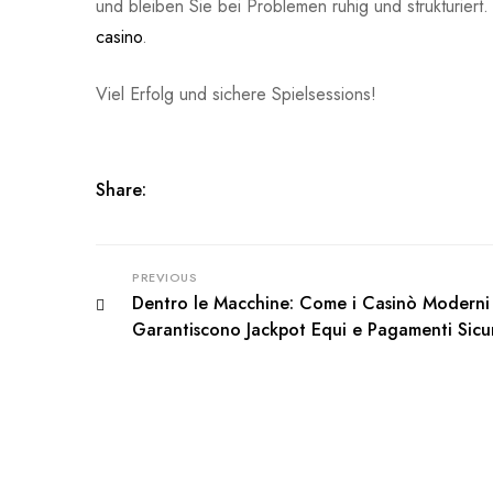
und bleiben Sie bei Problemen ruhig und strukturiert.
casino
.
Viel Erfolg und sichere Spielsessions!
Share:
PREVIOUS
Dentro le Macchine: Come i Casinò Moderni
Garantiscono Jackpot Equi e Pagamenti Sicu