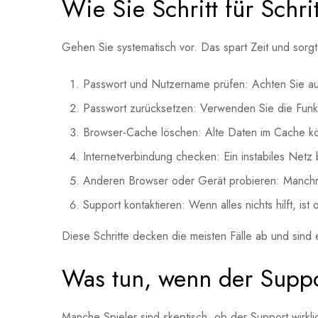
Wie Sie Schritt für Schri
Gehen Sie systematisch vor. Das spart Zeit und sorgt
Passwort und Nutzername prüfen: Achten Sie au
Passwort zurücksetzen: Verwenden Sie die Funk
Browser-Cache löschen: Alte Daten im Cache kö
Internetverbindung checken: Ein instabiles Netz
Anderen Browser oder Gerät probieren: Manchm
Support kontaktieren: Wenn alles nichts hilft, is
Diese Schritte decken die meisten Fälle ab und sind
Was tun, wenn der Suppo
Manche Spieler sind skeptisch, ob der Support wirklic