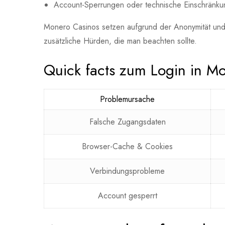
Account-Sperrungen oder technische Einschränk
Monero Casinos setzen aufgrund der Anonymität und S
zusätzliche Hürden, die man beachten sollte.
Quick facts zum Login in M
Problemursache
Falsche Zugangsdaten
Browser-Cache & Cookies
Verbindungsprobleme
Account gesperrt