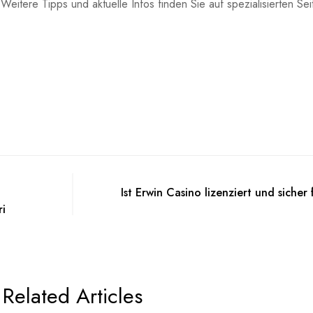
 Weitere Tipps und aktuelle Infos finden Sie auf spezialisierten Se
Ist Erwin Casino lizenziert und sicher
ri
Related Articles