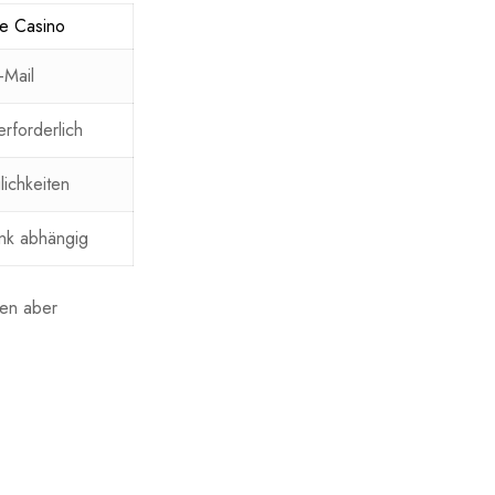
ne Casino
-Mail
rforderlich
lichkeiten
nk abhängig
sen aber