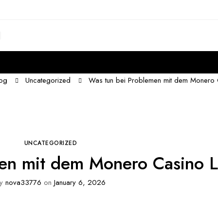
log
Uncategorized
Was tun bei Problemen mit dem Monero 
UNCATEGORIZED
en mit dem Monero Casino 
y
nova33776
on
January 6, 2026